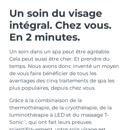
ROUTINE DE BEAUTÉ SUÉDOISE
Autriche
Livraison estimée
8/11/26
Un soin du visage
intégral.
Chez vous.
Bahreïn
Livraison estimée
8/12/26
En 2 minutes.
Nettoyage du visage
Lifting
Belgique
Livraison estimée
8/11/26
LUNA™ 4 coffret
BEAR™ 2 coffret
Bermudes
Livraison estimée
8/17/26
Un soin dans un spa peut être agréable.
Anti-aging massage
Microcurrent toning
Cela peut aussi être cher. Et prendre du
Bosnie-Herzégovine
Livraison estimée
8/14/26
temps. Nous avons donc inventé un moyen
Hydratation
Soin bucco-dentaire
de vous faire bénéficier de tous les
LUNA™ 4 Plus
BEAR™ 2 go
Brunei
Livraison estimée
8/16/26
UFO™ 3 coffret
issa™ 4
avantages des cinq traitements de spa les
Massage, LED heating
Microcurrent toning on-the-go
FAQ™ TRAITEMENT ANTI-ÂGE
plus populaires, depuis chez vous.
Deep facial hydration
Hybrid silicone sonic toothbrush
Bulgarie
Livraison estimée
8/11/26
Grâce à la combinaison de la
NEW
LUNA™ 4 Men
BEAR™ 2 eyes & lips
Canada
Livraison estimée
8/15/26
UFO™ 3 LED
thermothérapie, de la cryothérapie, de la
issa™ 4 plus
For men, anti-aging massage
Microcurrent line smoothing device
luminothérapie à LED et du massage T-
Near-infrared and red light therapy
Smart hybrid silicone sonic toothbrush
Chili
Livraison estimée
8/15/26
device
Anti-âge
Traitements LED
Sonic
, qui ont fait leurs preuves
TM
scientifiquement, votre soin visage est