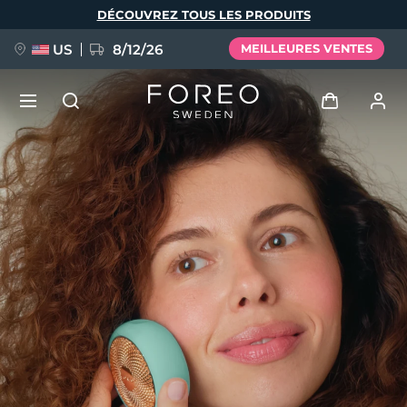
Aller
DÉCOUVREZ TOUS LES PRODUITS
au
contenu
principal
US
8/12/26
MEILLEURES VENTES
NOUVEAU
Se connecter
Langue
BREAKING NEWS
Profil de l'utilisateur
English
Deutsch
Español
Mes appareils
FAQ™ Pure Beauty-Tech Elixir
Français
Italiano
Português
Mes commandes
Polski
Svenska
Русский
Türkçe
简体中文
繁體中文
Mes adresses
issa™ Teeth Whitening Set
Mes abonnements