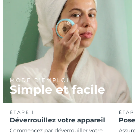
MODE D'EMPLOI
Simple et facile
ÉTAPE 1
ÉTAP
Déverrouillez votre appareil
Pose
Commencez par déverrouiller votre
Assure