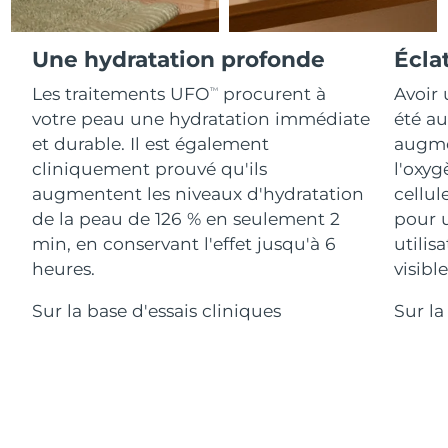
Advanced pore care essentials
For healthy hair
18% PAP
Israël
Livraison estimée
8/15/26
Cosmétiques
Hommes
Une hydratation profonde
Écla
Italie
Livraison estimée
8/11/26
Les traitements UFO
procurent à
Avoir 
TM
votre peau une hydratation immédiate
été au
Japon
Livraison estimée
8/14/26
et durable. Il est également
augmen
Acheter tout
Jersey
Livraison estimée
8/16/26
cliniquement prouvé qu'ils
l'oxyg
augmentent les niveaux d'hydratation
cellul
Kazakhstan
Livraison estimée
8/13/26
de la peau de 126 % en seulement 2
pour 
FOREO APP
min, en conservant l'effet jusqu'à 6
utilis
Koweït
Livraison estimée
8/11/26
heures.
visibl
À PROPROS
Lettonie
Livraison estimée
8/11/26
Sur la base d'essais cliniques
Sur la
Liban
Livraison estimée
8/12/26
Lituanie
Livraison estimée
8/11/26
Luxembourg
Livraison estimée
8/11/26