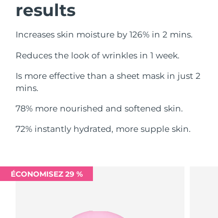
results
Philippines
Livraison estimée
8/14/26
Increases skin moisture by 126% in 2 mins.
Pologne
Livraison estimée
8/12/26
Reduces the look of wrinkles in 1 week.
Portugal
Livraison estimée
8/11/26
Is more effective than a sheet mask in just 2
mins.
Porto Rico
Livraison estimée
8/13/26
78% more nourished and softened skin.
Qatar
Livraison estimée
8/12/26
72% instantly hydrated, more supple skin.
La Réunion
Livraison estimée
8/16/26
Roumanie
Livraison estimée
8/11/26
ÉCONOMISEZ 29 %
Russie
Livraison estimée
8/19/26
Arabie saoudite
Livraison estimée
8/12/26