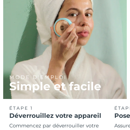
MODE D'EMPLOI
Simple et facile
ÉTAPE 1
ÉTAP
Déverrouillez votre appareil
Pose
Commencez par déverrouiller votre
Assure