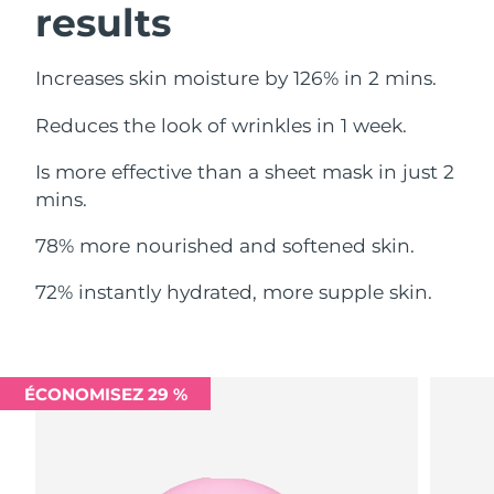
results
Philippines
Livraison estimée
11/8/26
Increases skin moisture by 126% in 2 mins.
Pologne
Livraison estimée
9/8/26
Reduces the look of wrinkles in 1 week.
Portugal
Livraison estimée
8/8/26
Is more effective than a sheet mask in just 2
mins.
Porto Rico
Livraison estimée
10/8/26
78% more nourished and softened skin.
Qatar
Livraison estimée
9/8/26
72% instantly hydrated, more supple skin.
La Réunion
Livraison estimée
13/8/26
Roumanie
Livraison estimée
8/8/26
ÉCONOMISEZ 29 %
Russie
Livraison estimée
16/8/26
Arabie saoudite
Livraison estimée
9/8/26