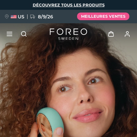
Aller
DÉCOUVREZ TOUS LES PRODUITS
au
contenu
principal
US
8/9/26
MEILLEURES VENTES
NOUVEAU
Se connecter
Langue
BREAKING NEWS
Profil de l'utilisateur
English
Deutsch
Español
Mes appareils
FAQ™ Pure Beauty-Tech Elixir
Français
Italiano
Português
Mes commandes
Polski
Svenska
Русский
Türkçe
简体中文
繁體中文
Mes adresses
issa™ Teeth Whitening Set
Mes abonnements