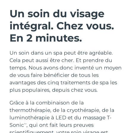
ROUTINE DE BEAUTÉ SUÉDOISE
Autriche
Livraison estimée
8/8/26
Un soin du visage
intégral.
Chez vous.
Bahreïn
Livraison estimée
9/8/26
En 2 minutes.
Nettoyage du visage
Lifting
Belgique
Livraison estimée
8/8/26
LUNA™ 4 coffret
BEAR™ 2 coffret
Bermudes
Livraison estimée
14/8/26
Un soin dans un spa peut être agréable.
Anti-aging massage
Microcurrent toning
Cela peut aussi être cher. Et prendre du
Bosnie-Herzégovine
Livraison estimée
11/8/26
temps. Nous avons donc inventé un moyen
Hydratation
Soin bucco-dentaire
de vous faire bénéficier de tous les
LUNA™ 4 Plus
BEAR™ 2 go
Brunei
Livraison estimée
13/8/26
UFO™ 3 coffret
issa™ 4
avantages des cinq traitements de spa les
Massage, LED heating
Microcurrent toning on-the-go
FAQ™ TRAITEMENT ANTI-ÂGE
plus populaires, depuis chez vous.
Deep facial hydration
Hybrid silicone sonic toothbrush
Bulgarie
Livraison estimée
8/8/26
Grâce à la combinaison de la
NEW
LUNA™ 4 Men
BEAR™ 2 eyes & lips
Canada
Livraison estimée
12/8/26
UFO™ 3 LED
thermothérapie, de la cryothérapie, de la
issa™ 4 plus
For men, anti-aging massage
Microcurrent line smoothing device
luminothérapie à LED et du massage T-
Near-infrared and red light therapy
Smart hybrid silicone sonic toothbrush
Chili
Livraison estimée
12/8/26
device
Anti-âge
Traitements LED
Sonic
, qui ont fait leurs preuves
TM
scientifiquement, votre soin visage est