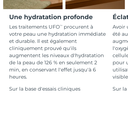
Advanced pore care essentials
For healthy hair
18% PAP
Israël
Livraison estimée
12/8/26
Cosmétiques
Hommes
Une hydratation profonde
Écla
Italie
Livraison estimée
8/8/26
Les traitements UFO
procurent à
Avoir 
TM
votre peau une hydratation immédiate
été au
Japon
Livraison estimée
11/8/26
et durable. Il est également
augmen
Acheter tout
Jersey
Livraison estimée
13/8/26
cliniquement prouvé qu'ils
l'oxyg
augmentent les niveaux d'hydratation
cellul
Kazakhstan
Livraison estimée
10/8/26
de la peau de 126 % en seulement 2
pour 
FOREO APP
min, en conservant l'effet jusqu'à 6
utilis
Koweït
Livraison estimée
8/8/26
heures.
visibl
À PROPROS
Lettonie
Livraison estimée
8/8/26
Sur la base d'essais cliniques
Sur la
Liban
Livraison estimée
9/8/26
Lituanie
Livraison estimée
8/8/26
Luxembourg
Livraison estimée
8/8/26