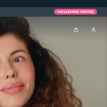
MEILLEURES VENTES
Se connecter
Profil de l'utilisateur
Mes appareils
Mes commandes
Mes adresses
Mes abonnements