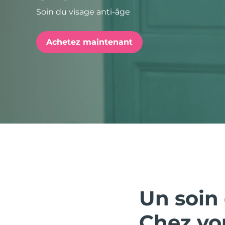
Soin du visage anti-âge
issa™ Teeth Whitening Set
Achetez maintenant
FAQ™ Dual LED Panel
POPULAIRE
Offres spéciales
Bestsellers
Un soin 
Chez vo