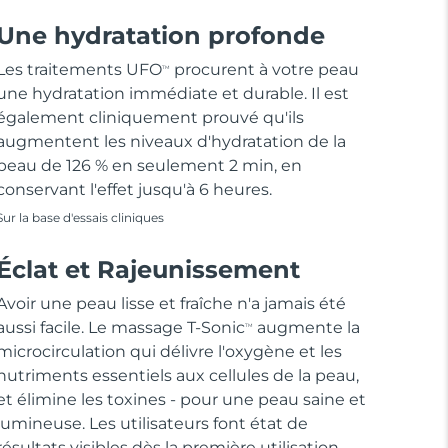
Une hydratation profonde
Les traitements UFO
procurent à votre peau
TM
une hydratation immédiate et durable. Il est
également cliniquement prouvé qu'ils
augmentent les niveaux d'hydratation de la
peau de 126 % en seulement 2 min, en
conservant l'effet jusqu'à 6 heures.
Sur la base d'essais cliniques
Éclat et Rajeunissement
Avoir une peau lisse et fraîche n'a jamais été
aussi facile. Le massage T-Sonic
augmente la
TM
microcirculation qui délivre l'oxygène et les
nutriments essentiels aux cellules de la peau,
et élimine les toxines - pour une peau saine et
lumineuse. Les utilisateurs font état de
résultats visibles dès la première utilisation.