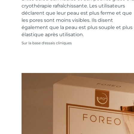
Soins de la peau KIWI™
All acne treatment devices
All revitalizing eye massagers
Serum
cryothérapie rafraîchissante. Les utilisateurs
issa™ Teeth Whitening Gel
Advanced pore care essentials
For healthy hair
déclarent que leur peau est plus ferme et que
18% PAP
les pores sont moins visibles. Ils disent
Cosmétiques
Hommes
également que la peau est plus souple et plus
élastique après utilisation.
Sur la base d'essais cliniques
Acheter tout
FOREO APP
À PROPROS