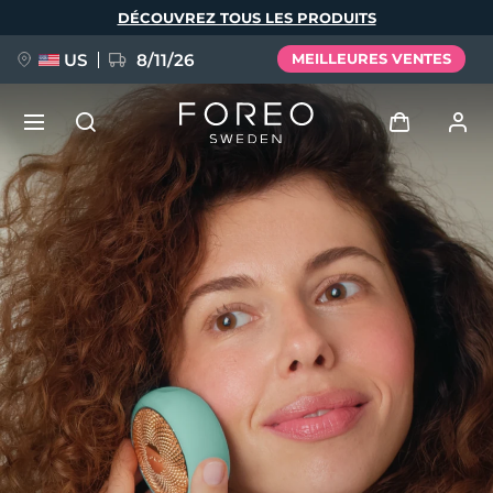
Aller
DÉCOUVREZ TOUS LES PRODUITS
au
contenu
principal
US
8/11/26
MEILLEURES VENTES
NOUVEAU
Se connecter
Langue
BREAKING NEWS
Profil de l'utilisateur
English
Deutsch
Español
Mes appareils
FAQ™ Pure Beauty-Tech Elixir
Français
Italiano
Português
Mes commandes
Polski
Svenska
Русский
Türkçe
简体中文
繁體中文
Mes adresses
issa™ Teeth Whitening Set
Mes abonnements