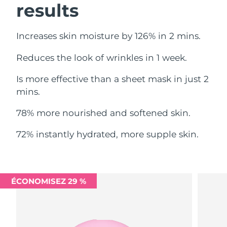
results
Philippines
Livraison estimée
13/08/26
Increases skin moisture by 126% in 2 mins.
Pologne
Livraison estimée
11/08/26
Reduces the look of wrinkles in 1 week.
Portugal
Livraison estimée
10/08/26
Is more effective than a sheet mask in just 2
mins.
Porto Rico
Livraison estimée
12/08/26
78% more nourished and softened skin.
Qatar
Livraison estimée
11/08/26
72% instantly hydrated, more supple skin.
La Réunion
Livraison estimée
15/08/26
Roumanie
Livraison estimée
10/08/26
ÉCONOMISEZ 29 %
Russie
Livraison estimée
18/08/26
Arabie saoudite
Livraison estimée
11/08/26