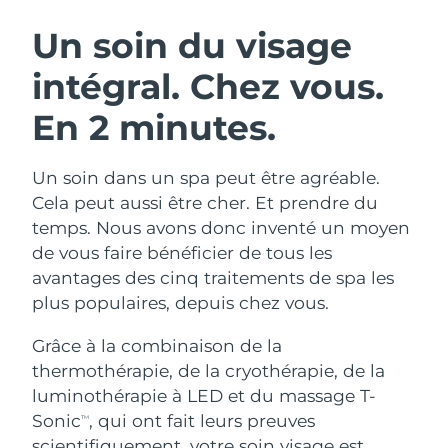
ROUTINE DE BEAUTÉ SUÉDOISE
Autriche
Livraison estimée
10/08/26
Un soin du visage
intégral.
Chez vous.
Bahreïn
Livraison estimée
11/08/26
En 2 minutes.
Nettoyage du visage
Lifting
Belgique
Livraison estimée
10/08/26
LUNA™ 4 coffret
BEAR™ 2 coffret
Bermudes
Livraison estimée
16/08/26
Un soin dans un spa peut être agréable.
Anti-aging massage
Microcurrent toning
Cela peut aussi être cher. Et prendre du
Bosnie-Herzégovine
Livraison estimée
13/08/26
temps. Nous avons donc inventé un moyen
Hydratation
Soin bucco-dentaire
de vous faire bénéficier de tous les
LUNA™ 4 Plus
BEAR™ 2 go
Brunei
Livraison estimée
15/08/26
UFO™ 3 coffret
issa™ 4
avantages des cinq traitements de spa les
Massage, LED heating
Microcurrent toning on-the-go
FAQ™ TRAITEMENT ANTI-ÂGE
plus populaires, depuis chez vous.
Deep facial hydration
Hybrid silicone sonic toothbrush
Bulgarie
Livraison estimée
10/08/26
Grâce à la combinaison de la
NEW
LUNA™ 4 Men
BEAR™ 2 eyes & lips
Canada
Livraison estimée
14/08/26
UFO™ 3 LED
thermothérapie, de la cryothérapie, de la
issa™ 4 plus
For men, anti-aging massage
Microcurrent line smoothing device
luminothérapie à LED et du massage T-
Near-infrared and red light therapy
Smart hybrid silicone sonic toothbrush
Chili
Livraison estimée
14/08/26
device
Anti-âge
Traitements LED
Sonic
, qui ont fait leurs preuves
TM
scientifiquement, votre soin visage est