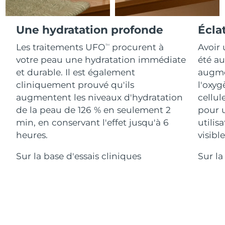
Advanced pore care essentials
For healthy hair
18% PAP
Israël
Livraison estimée
14/08/26
Cosmétiques
Hommes
Une hydratation profonde
Écla
Italie
Livraison estimée
10/08/26
Les traitements UFO
procurent à
Avoir 
TM
votre peau une hydratation immédiate
été au
Japon
Livraison estimée
13/08/26
et durable. Il est également
augmen
Acheter tout
Jersey
Livraison estimée
15/08/26
cliniquement prouvé qu'ils
l'oxyg
augmentent les niveaux d'hydratation
cellul
Kazakhstan
Livraison estimée
12/08/26
de la peau de 126 % en seulement 2
pour 
FOREO APP
min, en conservant l'effet jusqu'à 6
utilis
Koweït
Livraison estimée
10/08/26
heures.
visibl
À PROPROS
Lettonie
Livraison estimée
10/08/26
Sur la base d'essais cliniques
Sur la
Liban
Livraison estimée
11/08/26
Lituanie
Livraison estimée
10/08/26
Luxembourg
Livraison estimée
10/08/26