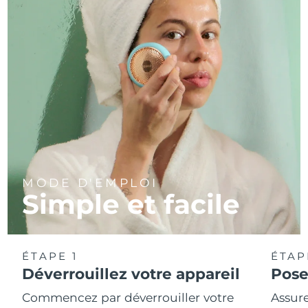
MODE D'EMPLOI
Simple et facile
ÉTAPE 1
ÉTAP
Déverrouillez votre appareil
Pose
Commencez par déverrouiller votre
Assure