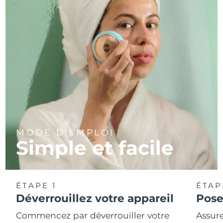
MODE D'EMPLOI
Simple et facile
ÉTAPE 1
ÉTAP
Déverrouillez votre appareil
Pose
Commencez par déverrouiller votre
Assure