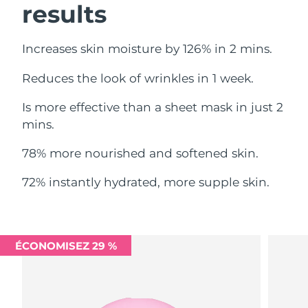
results
Philippines
Livraison estimée
13/08/26
Increases skin moisture by 126% in 2 mins.
Pologne
Livraison estimée
11/08/26
Reduces the look of wrinkles in 1 week.
Portugal
Livraison estimée
10/08/26
Is more effective than a sheet mask in just 2
mins.
Porto Rico
Livraison estimée
12/08/26
78% more nourished and softened skin.
Qatar
Livraison estimée
11/08/26
72% instantly hydrated, more supple skin.
La Réunion
Livraison estimée
15/08/26
Roumanie
Livraison estimée
10/08/26
ÉCONOMISEZ 29 %
Russie
Livraison estimée
18/08/26
Arabie saoudite
Livraison estimée
11/08/26