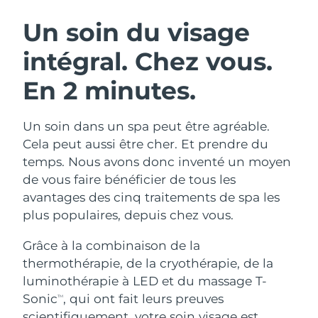
ROUTINE DE BEAUTÉ SUÉDOISE
Autriche
Livraison estimée
10/08/26
Un soin du visage
intégral.
Chez vous.
Bahreïn
Livraison estimée
11/08/26
En 2 minutes.
Nettoyage du visage
Lifting
Belgique
Livraison estimée
10/08/26
LUNA™ 4 coffret
BEAR™ 2 coffret
Bermudes
Livraison estimée
16/08/26
Un soin dans un spa peut être agréable.
Anti-aging massage
Microcurrent toning
Cela peut aussi être cher. Et prendre du
Bosnie-Herzégovine
Livraison estimée
13/08/26
temps. Nous avons donc inventé un moyen
Hydratation
Soin bucco-dentaire
de vous faire bénéficier de tous les
LUNA™ 4 Plus
BEAR™ 2 go
Brunei
Livraison estimée
15/08/26
UFO™ 3 coffret
issa™ 4
avantages des cinq traitements de spa les
Massage, LED heating
Microcurrent toning on-the-go
FAQ™ TRAITEMENT ANTI-ÂGE
plus populaires, depuis chez vous.
Deep facial hydration
Hybrid silicone sonic toothbrush
Bulgarie
Livraison estimée
10/08/26
Grâce à la combinaison de la
NEW
LUNA™ 4 Men
BEAR™ 2 eyes & lips
Canada
Livraison estimée
14/08/26
UFO™ 3 LED
thermothérapie, de la cryothérapie, de la
issa™ 4 plus
For men, anti-aging massage
Microcurrent line smoothing device
luminothérapie à LED et du massage T-
Near-infrared and red light therapy
Smart hybrid silicone sonic toothbrush
Chili
Livraison estimée
14/08/26
device
Anti-âge
Traitements LED
Sonic
, qui ont fait leurs preuves
TM
scientifiquement, votre soin visage est