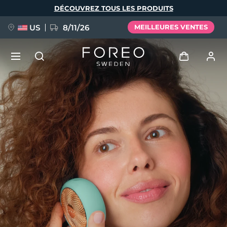
Aller
DÉCOUVREZ TOUS LES PRODUITS
au
contenu
principal
US
8/11/26
MEILLEURES VENTES
NOUVEAU
Se connecter
Langue
BREAKING NEWS
Profil de l'utilisateur
English
Deutsch
Español
Mes appareils
FAQ™ Pure Beauty-Tech Elixir
Français
Italiano
Português
Mes commandes
Polski
Svenska
Русский
Türkçe
简体中文
繁體中文
Mes adresses
issa™ Teeth Whitening Set
Mes abonnements