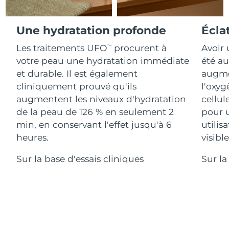
Advanced pore care essentials
For healthy hair
18% PAP
Israël
Livraison estimée
14/08/26
Cosmétiques
Hommes
Une hydratation profonde
Écla
Italie
Livraison estimée
10/08/26
Les traitements UFO
procurent à
Avoir 
TM
votre peau une hydratation immédiate
été au
Japon
Livraison estimée
13/08/26
et durable. Il est également
augmen
Acheter tout
Jersey
Livraison estimée
15/08/26
cliniquement prouvé qu'ils
l'oxyg
augmentent les niveaux d'hydratation
cellul
Kazakhstan
Livraison estimée
12/08/26
de la peau de 126 % en seulement 2
pour 
FOREO APP
min, en conservant l'effet jusqu'à 6
utilis
Koweït
Livraison estimée
10/08/26
heures.
visibl
À PROPROS
Lettonie
Livraison estimée
10/08/26
Sur la base d'essais cliniques
Sur la
Liban
Livraison estimée
11/08/26
Lituanie
Livraison estimée
10/08/26
Luxembourg
Livraison estimée
10/08/26