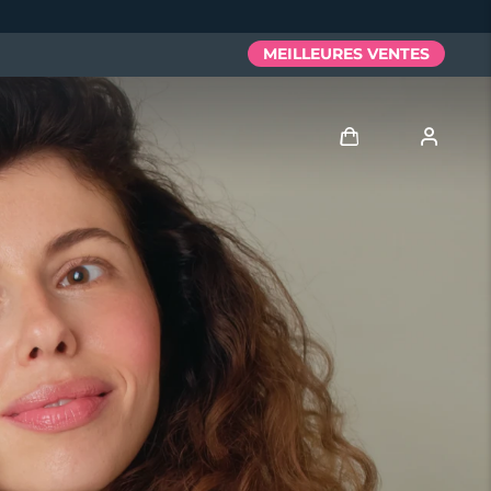
MEILLEURES VENTES
Se connecter
Profil de l'utilisateur
Mes appareils
Mes commandes
Mes adresses
Mes abonnements