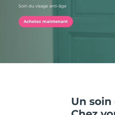
Soin du visage anti-âge
issa™ Teeth Whitening Set
Achetez maintenant
FAQ™ Dual LED Panel
POPULAIRE
Offres spéciales
Bestsellers
Un soin 
Chez vo