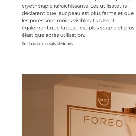
Soins de la peau KIWI™
All acne treatment devices
All revitalizing eye massagers
Serum
cryothérapie rafraîchissante. Les utilisateurs
issa™ Teeth Whitening Gel
Advanced pore care essentials
For healthy hair
déclarent que leur peau est plus ferme et que
18% PAP
les pores sont moins visibles. Ils disent
Cosmétiques
Hommes
également que la peau est plus souple et plus
élastique après utilisation.
Sur la base d'essais cliniques
Acheter tout
FOREO APP
À PROPROS