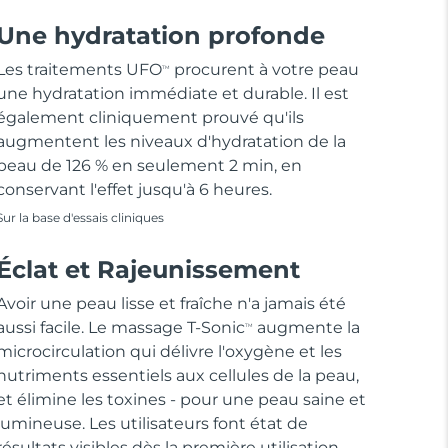
Une hydratation profonde
Les traitements UFO
procurent à votre peau
TM
une hydratation immédiate et durable. Il est
également cliniquement prouvé qu'ils
augmentent les niveaux d'hydratation de la
peau de 126 % en seulement 2 min, en
conservant l'effet jusqu'à 6 heures.
Sur la base d'essais cliniques
Éclat et Rajeunissement
Avoir une peau lisse et fraîche n'a jamais été
aussi facile. Le massage T-Sonic
augmente la
TM
microcirculation qui délivre l'oxygène et les
nutriments essentiels aux cellules de la peau,
et élimine les toxines - pour une peau saine et
lumineuse. Les utilisateurs font état de
résultats visibles dès la première utilisation.