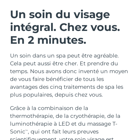
ROUTINE DE BEAUTÉ SUÉDOISE
Autriche
Livraison estimée
8/10/26
Un soin du visage
intégral.
Chez vous.
Bahreïn
Livraison estimée
8/11/26
En 2 minutes.
Nettoyage du visage
Lifting
Belgique
Livraison estimée
8/10/26
LUNA™ 4 coffret
BEAR™ 2 coffret
Bermudes
Livraison estimée
8/16/26
Un soin dans un spa peut être agréable.
Anti-aging massage
Microcurrent toning
Cela peut aussi être cher. Et prendre du
Bosnie-Herzégovine
Livraison estimée
8/13/26
temps. Nous avons donc inventé un moyen
Hydratation
Soin bucco-dentaire
de vous faire bénéficier de tous les
LUNA™ 4 Plus
BEAR™ 2 go
Brunei
Livraison estimée
8/15/26
UFO™ 3 coffret
issa™ 4
avantages des cinq traitements de spa les
Massage, LED heating
Microcurrent toning on-the-go
FAQ™ TRAITEMENT ANTI-ÂGE
plus populaires, depuis chez vous.
Deep facial hydration
Hybrid silicone sonic toothbrush
Bulgarie
Livraison estimée
8/10/26
Grâce à la combinaison de la
NEW
LUNA™ 4 Men
BEAR™ 2 eyes & lips
Canada
Livraison estimée
8/14/26
UFO™ 3 LED
thermothérapie, de la cryothérapie, de la
issa™ 4 plus
For men, anti-aging massage
Microcurrent line smoothing device
luminothérapie à LED et du massage T-
Near-infrared and red light therapy
Smart hybrid silicone sonic toothbrush
Chili
Livraison estimée
8/14/26
device
Anti-âge
Traitements LED
Sonic
, qui ont fait leurs preuves
TM
scientifiquement, votre soin visage est