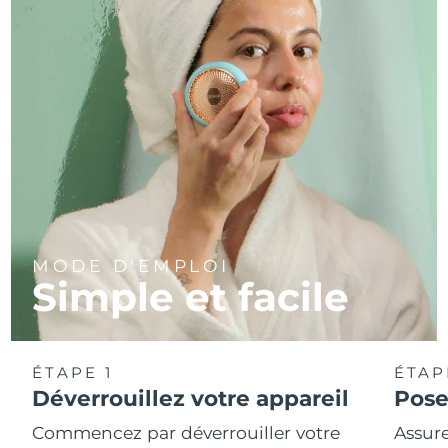
MODE D'EMPLOI
Simple et facile
ÉTAPE 1
ÉTAP
Déverrouillez votre appareil
Pose
Commencez par déverrouiller votre
Assure