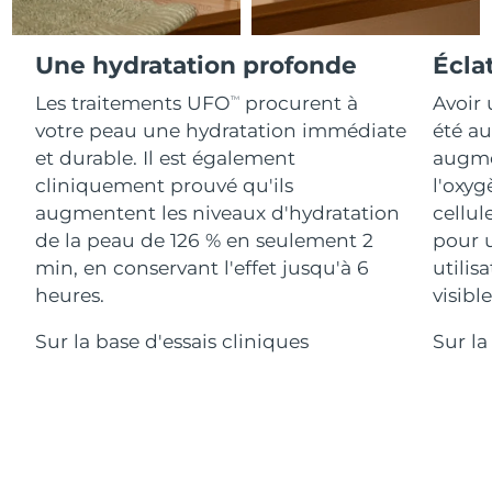
Advanced pore care essentials
For healthy hair
18% PAP
Israël
Livraison estimée
8/14/26
Cosmétiques
Hommes
Une hydratation profonde
Écla
Italie
Livraison estimée
8/10/26
Les traitements UFO
procurent à
Avoir 
TM
votre peau une hydratation immédiate
été au
Japon
Livraison estimée
8/13/26
et durable. Il est également
augmen
Acheter tout
Jersey
Livraison estimée
8/15/26
cliniquement prouvé qu'ils
l'oxyg
augmentent les niveaux d'hydratation
cellul
Kazakhstan
Livraison estimée
8/12/26
de la peau de 126 % en seulement 2
pour 
FOREO APP
min, en conservant l'effet jusqu'à 6
utilis
Koweït
Livraison estimée
8/10/26
heures.
visibl
À PROPROS
Lettonie
Livraison estimée
8/10/26
Sur la base d'essais cliniques
Sur la
Liban
Livraison estimée
8/11/26
Lituanie
Livraison estimée
8/10/26
Luxembourg
Livraison estimée
8/10/26