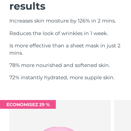
results
Philippines
Livraison estimée
8/13/26
Increases skin moisture by 126% in 2 mins.
Pologne
Livraison estimée
8/11/26
Reduces the look of wrinkles in 1 week.
Portugal
Livraison estimée
8/10/26
Is more effective than a sheet mask in just 2
mins.
Porto Rico
Livraison estimée
8/12/26
78% more nourished and softened skin.
Qatar
Livraison estimée
8/11/26
72% instantly hydrated, more supple skin.
La Réunion
Livraison estimée
8/15/26
Roumanie
Livraison estimée
8/10/26
ÉCONOMISEZ 29 %
Russie
Livraison estimée
8/18/26
Arabie saoudite
Livraison estimée
8/11/26