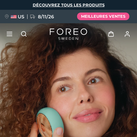
Aller
DÉCOUVREZ TOUS LES PRODUITS
au
contenu
principal
US
8/11/26
MEILLEURES VENTES
NOUVEAU
Se connecter
Langue
BREAKING NEWS
Profil de l'utilisateur
English
Deutsch
Español
Mes appareils
FAQ™ Pure Beauty-Tech Elixir
Français
Italiano
Português
Mes commandes
Polski
Svenska
Русский
Türkçe
简体中文
繁體中文
Mes adresses
issa™ Teeth Whitening Set
Mes abonnements