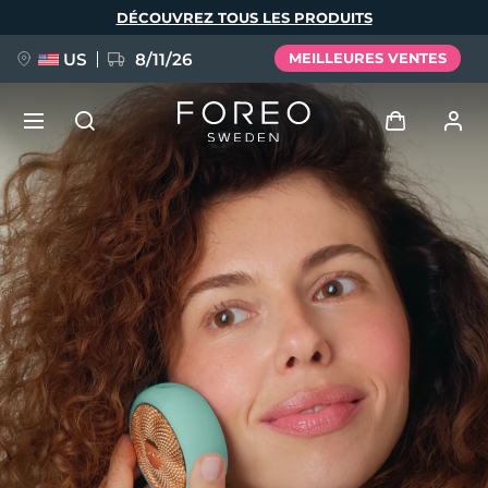
Aller
DÉCOUVREZ TOUS LES PRODUITS
au
contenu
principal
US
8/11/26
MEILLEURES VENTES
NOUVEAU
Se connecter
Langue
BREAKING NEWS
Profil de l'utilisateur
English
Deutsch
Español
Mes appareils
FAQ™ Pure Beauty-Tech Elixir
Français
Italiano
Português
Mes commandes
Polski
Svenska
Русский
Türkçe
简体中文
繁體中文
Mes adresses
issa™ Teeth Whitening Set
Mes abonnements