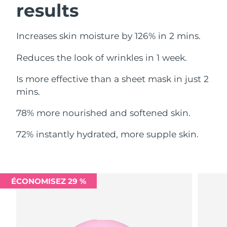
results
Philippines
Livraison estimée
13/08/2026
Increases skin moisture by 126% in 2 mins.
Pologne
Livraison estimée
11/08/2026
Reduces the look of wrinkles in 1 week.
Portugal
Livraison estimée
10/08/2026
Is more effective than a sheet mask in just 2
mins.
Porto Rico
Livraison estimée
12/08/2026
78% more nourished and softened skin.
Qatar
Livraison estimée
11/08/2026
72% instantly hydrated, more supple skin.
La Réunion
Livraison estimée
15/08/2026
Roumanie
Livraison estimée
10/08/2026
ÉCONOMISEZ 29 %
Russie
Livraison estimée
18/08/2026
Arabie saoudite
Livraison estimée
11/08/2026