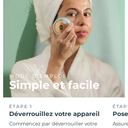
MODE D'EMPLOI
Simple et facile
ÉTAPE 1
ÉTAP
Déverrouillez votre appareil
Pose
Commencez par déverrouiller votre
Assure