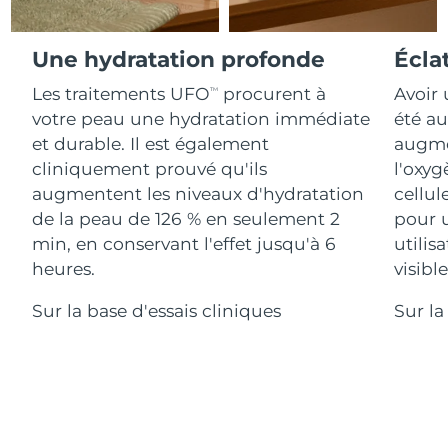
Advanced pore care essentials
For healthy hair
18% PAP
Israël
Livraison estimée
14/08/2026
Cosmétiques
Hommes
Une hydratation profonde
Écla
Italie
Livraison estimée
10/08/2026
Les traitements UFO
procurent à
Avoir 
TM
votre peau une hydratation immédiate
été au
Japon
Livraison estimée
13/08/2026
et durable. Il est également
augmen
Acheter tout
Jersey
Livraison estimée
15/08/2026
cliniquement prouvé qu'ils
l'oxyg
augmentent les niveaux d'hydratation
cellul
Kazakhstan
Livraison estimée
12/08/2026
de la peau de 126 % en seulement 2
pour 
FOREO APP
min, en conservant l'effet jusqu'à 6
utilis
Koweït
Livraison estimée
10/08/2026
heures.
visibl
À PROPROS
Lettonie
Livraison estimée
10/08/2026
Sur la base d'essais cliniques
Sur la
Liban
Livraison estimée
11/08/2026
Lituanie
Livraison estimée
10/08/2026
Luxembourg
Livraison estimée
10/08/2026