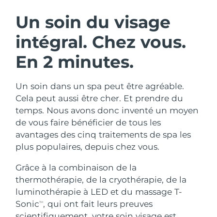
ROUTINE DE BEAUTÉ SUÉDOISE
Autriche
Livraison estimée
10/08/2026
Un soin du visage
intégral.
Chez vous.
Bahreïn
Livraison estimée
11/08/2026
En 2 minutes.
Nettoyage du visage
Lifting
Belgique
Livraison estimée
10/08/2026
LUNA™ 4 coffret
BEAR™ 2 coffret
Bermudes
Livraison estimée
16/08/2026
Un soin dans un spa peut être agréable.
Anti-aging massage
Microcurrent toning
Cela peut aussi être cher. Et prendre du
Bosnie-Herzégovine
Livraison estimée
13/08/2026
temps. Nous avons donc inventé un moyen
Hydratation
Soin bucco-dentaire
de vous faire bénéficier de tous les
LUNA™ 4 Plus
BEAR™ 2 go
Brunei
Livraison estimée
15/08/2026
UFO™ 3 coffret
issa™ 4
avantages des cinq traitements de spa les
Massage, LED heating
Microcurrent toning on-the-go
FAQ™ TRAITEMENT ANTI-ÂGE
plus populaires, depuis chez vous.
Deep facial hydration
Hybrid silicone sonic toothbrush
Bulgarie
Livraison estimée
10/08/2026
Grâce à la combinaison de la
NEW
LUNA™ 4 Men
BEAR™ 2 eyes & lips
Canada
Livraison estimée
14/08/2026
UFO™ 3 LED
thermothérapie, de la cryothérapie, de la
issa™ 4 plus
For men, anti-aging massage
Microcurrent line smoothing device
luminothérapie à LED et du massage T-
Near-infrared and red light therapy
Smart hybrid silicone sonic toothbrush
Chili
Livraison estimée
14/08/2026
device
Anti-âge
Traitements LED
Sonic
, qui ont fait leurs preuves
TM
scientifiquement, votre soin visage est