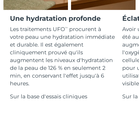
Advanced pore care essentials
For healthy hair
18% PAP
Israël
Livraison estimée
8/13/26
Cosmétiques
Hommes
Une hydratation profonde
Écla
Italie
Livraison estimée
8/9/26
Les traitements UFO
procurent à
Avoir 
TM
votre peau une hydratation immédiate
été au
Japon
Livraison estimée
8/12/26
et durable. Il est également
augmen
Acheter tout
Jersey
Livraison estimée
8/14/26
cliniquement prouvé qu'ils
l'oxyg
augmentent les niveaux d'hydratation
cellul
Kazakhstan
Livraison estimée
8/11/26
de la peau de 126 % en seulement 2
pour 
FOREO APP
min, en conservant l'effet jusqu'à 6
utilis
Koweït
Livraison estimée
8/9/26
heures.
visibl
À PROPROS
Lettonie
Livraison estimée
8/9/26
Sur la base d'essais cliniques
Sur la
Liban
Livraison estimée
8/10/26
Lituanie
Livraison estimée
8/9/26
Luxembourg
Livraison estimée
8/9/26