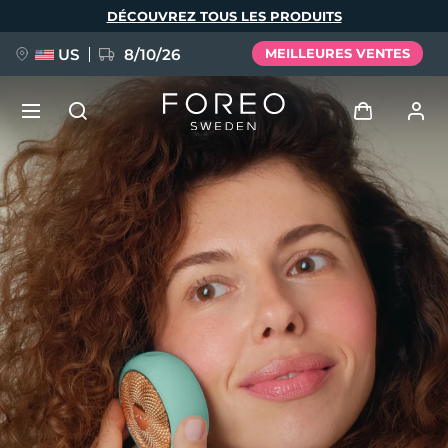
Aller
DÉCOUVREZ TOUS LES PRODUITS
au
contenu
principal
US
8/10/26
MEILLEURES VENTES
NOUVEAU
Se connecter
Langue
BREAKING NEWS
Profil de l'utilisateur
English
Deutsch
Español
Mes appareils
FAQ™ Pure Beauty-Tech Elixir
Français
Italiano
Português
Mes commandes
Polski
Svenska
Русский
Türkçe
简体中文
繁體中文
Mes adresses
issa™ Teeth Whitening Set
Mes abonnements