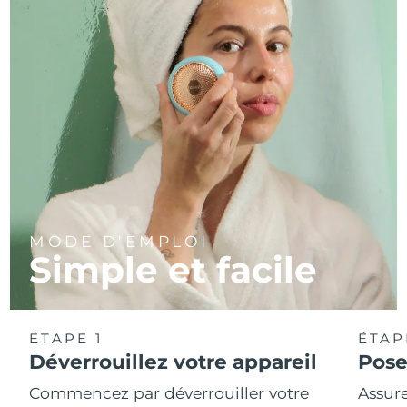
MODE D'EMPLOI
Simple et facile
ÉTAPE 1
ÉTAP
Déverrouillez votre appareil
Pose
Commencez par déverrouiller votre
Assure