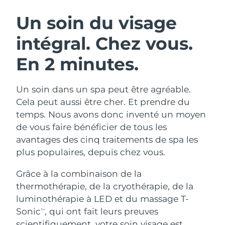
ROUTINE DE BEAUTÉ SUÉDOISE
Autriche
Livraison estimée
8/9/26
Un soin du visage
intégral.
Chez vous.
Bahreïn
Livraison estimée
8/10/26
En 2 minutes.
Nettoyage du visage
Lifting
Belgique
Livraison estimée
8/9/26
LUNA™ 4 coffret
BEAR™ 2 coffret
Bermudes
Livraison estimée
8/15/26
Un soin dans un spa peut être agréable.
Anti-aging massage
Microcurrent toning
Cela peut aussi être cher. Et prendre du
Bosnie-Herzégovine
Livraison estimée
8/12/26
temps. Nous avons donc inventé un moyen
Hydratation
Soin bucco-dentaire
de vous faire bénéficier de tous les
LUNA™ 4 Plus
BEAR™ 2 go
Brunei
Livraison estimée
8/14/26
UFO™ 3 coffret
issa™ 4
avantages des cinq traitements de spa les
Massage, LED heating
Microcurrent toning on-the-go
FAQ™ TRAITEMENT ANTI-ÂGE
plus populaires, depuis chez vous.
Deep facial hydration
Hybrid silicone sonic toothbrush
Bulgarie
Livraison estimée
8/9/26
Grâce à la combinaison de la
NEW
LUNA™ 4 Men
BEAR™ 2 eyes & lips
Canada
Livraison estimée
8/13/26
UFO™ 3 LED
thermothérapie, de la cryothérapie, de la
issa™ 4 plus
For men, anti-aging massage
Microcurrent line smoothing device
luminothérapie à LED et du massage T-
Near-infrared and red light therapy
Smart hybrid silicone sonic toothbrush
Chili
Livraison estimée
8/13/26
device
Anti-âge
Traitements LED
Sonic
, qui ont fait leurs preuves
TM
scientifiquement, votre soin visage est