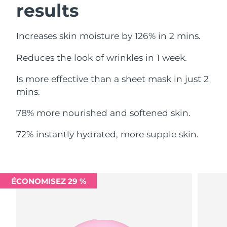
results
Philippines
Livraison estimée
8/12/26
Increases skin moisture by 126% in 2 mins.
Pologne
Livraison estimée
8/10/26
Reduces the look of wrinkles in 1 week.
Portugal
Livraison estimée
8/9/26
Is more effective than a sheet mask in just 2
mins.
Porto Rico
Livraison estimée
8/11/26
78% more nourished and softened skin.
Qatar
Livraison estimée
8/10/26
72% instantly hydrated, more supple skin.
La Réunion
Livraison estimée
8/14/26
Roumanie
Livraison estimée
8/9/26
ÉCONOMISEZ 29 %
Russie
Livraison estimée
8/17/26
Arabie saoudite
Livraison estimée
8/10/26