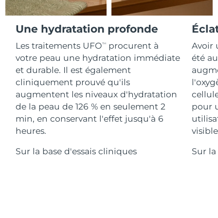
Advanced pore care essentials
For healthy hair
18% PAP
Israël
Livraison estimée
8/13/26
Cosmétiques
Hommes
Une hydratation profonde
Écla
Italie
Livraison estimée
8/9/26
Les traitements UFO
procurent à
Avoir 
TM
votre peau une hydratation immédiate
été au
Japon
Livraison estimée
8/12/26
et durable. Il est également
augmen
Acheter tout
Jersey
Livraison estimée
8/14/26
cliniquement prouvé qu'ils
l'oxyg
augmentent les niveaux d'hydratation
cellul
Kazakhstan
Livraison estimée
8/11/26
de la peau de 126 % en seulement 2
pour 
FOREO APP
min, en conservant l'effet jusqu'à 6
utilis
Koweït
Livraison estimée
8/9/26
heures.
visibl
À PROPROS
Lettonie
Livraison estimée
8/9/26
Sur la base d'essais cliniques
Sur la
Liban
Livraison estimée
8/10/26
Lituanie
Livraison estimée
8/9/26
Luxembourg
Livraison estimée
8/9/26