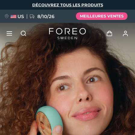
Aller
DÉCOUVREZ TOUS LES PRODUITS
au
contenu
principal
US
8/10/26
MEILLEURES VENTES
NOUVEAU
Se connecter
Langue
BREAKING NEWS
Profil de l'utilisateur
English
Deutsch
Español
Mes appareils
FAQ™ Pure Beauty-Tech Elixir
Français
Italiano
Português
Mes commandes
Polski
Svenska
Русский
Türkçe
简体中文
繁體中文
Mes adresses
issa™ Teeth Whitening Set
Mes abonnements