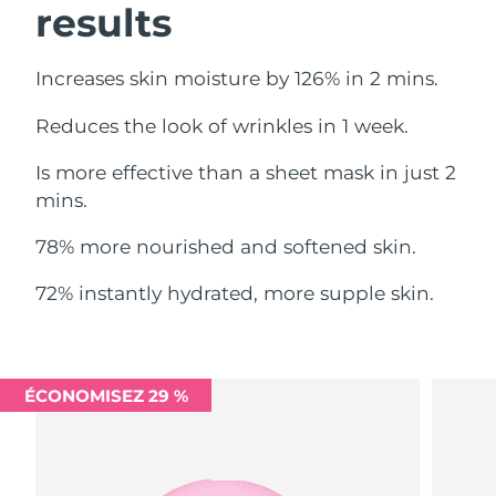
results
Philippines
Livraison estimée
8/12/26
Increases skin moisture by 126% in 2 mins.
Pologne
Livraison estimée
8/10/26
Reduces the look of wrinkles in 1 week.
Portugal
Livraison estimée
8/9/26
Is more effective than a sheet mask in just 2
mins.
Porto Rico
Livraison estimée
8/11/26
78% more nourished and softened skin.
Qatar
Livraison estimée
8/10/26
72% instantly hydrated, more supple skin.
La Réunion
Livraison estimée
8/14/26
Roumanie
Livraison estimée
8/9/26
ÉCONOMISEZ 29 %
Russie
Livraison estimée
8/17/26
Arabie saoudite
Livraison estimée
8/10/26