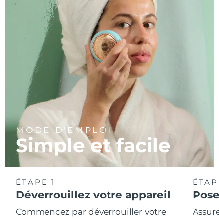
MODE D'EMPLOI
Simple et facile
ÉTAPE 1
ÉTAP
Déverrouillez votre appareil
Pose
Commencez par déverrouiller votre
Assure