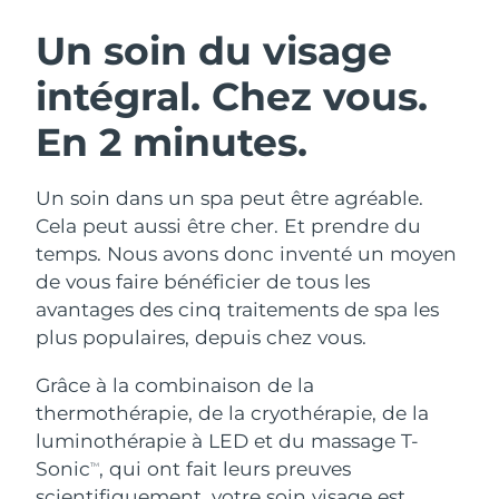
ROUTINE DE BEAUTÉ SUÉDOISE
Autriche
Livraison estimée
8/9/26
Un soin du visage
intégral.
Chez vous.
Bahreïn
Livraison estimée
8/10/26
En 2 minutes.
Nettoyage du visage
Lifting
Belgique
Livraison estimée
8/9/26
LUNA™ 4 coffret
BEAR™ 2 coffret
Bermudes
Livraison estimée
8/15/26
Un soin dans un spa peut être agréable.
Anti-aging massage
Microcurrent toning
Cela peut aussi être cher. Et prendre du
Bosnie-Herzégovine
Livraison estimée
8/12/26
temps. Nous avons donc inventé un moyen
Hydratation
Soin bucco-dentaire
de vous faire bénéficier de tous les
LUNA™ 4 Plus
BEAR™ 2 go
Brunei
Livraison estimée
8/14/26
UFO™ 3 coffret
issa™ 4
avantages des cinq traitements de spa les
Massage, LED heating
Microcurrent toning on-the-go
FAQ™ TRAITEMENT ANTI-ÂGE
plus populaires, depuis chez vous.
Deep facial hydration
Hybrid silicone sonic toothbrush
Bulgarie
Livraison estimée
8/9/26
Grâce à la combinaison de la
NEW
LUNA™ 4 Men
BEAR™ 2 eyes & lips
Canada
Livraison estimée
8/13/26
UFO™ 3 LED
thermothérapie, de la cryothérapie, de la
issa™ 4 plus
For men, anti-aging massage
Microcurrent line smoothing device
luminothérapie à LED et du massage T-
Near-infrared and red light therapy
Smart hybrid silicone sonic toothbrush
Chili
Livraison estimée
8/13/26
device
Anti-âge
Traitements LED
Sonic
, qui ont fait leurs preuves
TM
scientifiquement, votre soin visage est