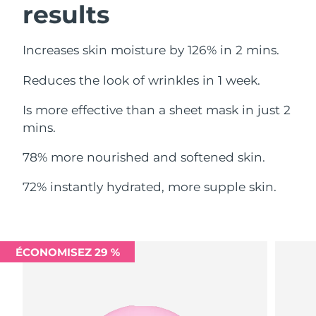
results
Philippines
Livraison estimée
8/13/26
Increases skin moisture by 126% in 2 mins.
Pologne
Livraison estimée
8/11/26
Reduces the look of wrinkles in 1 week.
Portugal
Livraison estimée
8/10/26
Is more effective than a sheet mask in just 2
mins.
Porto Rico
Livraison estimée
8/12/26
78% more nourished and softened skin.
Qatar
Livraison estimée
8/11/26
72% instantly hydrated, more supple skin.
La Réunion
Livraison estimée
8/15/26
Roumanie
Livraison estimée
8/10/26
ÉCONOMISEZ 29 %
Russie
Livraison estimée
8/18/26
Arabie saoudite
Livraison estimée
8/11/26