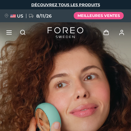
Aller
DÉCOUVREZ TOUS LES PRODUITS
au
contenu
principal
US
8/11/26
MEILLEURES VENTES
NOUVEAU
Se connecter
Langue
BREAKING NEWS
Profil de l'utilisateur
English
Deutsch
Español
Mes appareils
FAQ™ Pure Beauty-Tech Elixir
Français
Italiano
Português
Mes commandes
Polski
Svenska
Русский
Türkçe
简体中文
繁體中文
Mes adresses
issa™ Teeth Whitening Set
Mes abonnements