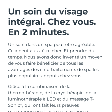
ROUTINE DE BEAUTÉ SUÉDOISE
Autriche
Livraison estimée
8/10/26
Un soin du visage
intégral.
Chez vous.
Bahreïn
Livraison estimée
8/11/26
En 2 minutes.
Nettoyage du visage
Lifting
Belgique
Livraison estimée
8/10/26
LUNA™ 4 coffret
BEAR™ 2 coffret
Bermudes
Livraison estimée
8/16/26
Un soin dans un spa peut être agréable.
Anti-aging massage
Microcurrent toning
Cela peut aussi être cher. Et prendre du
Bosnie-Herzégovine
Livraison estimée
8/13/26
temps. Nous avons donc inventé un moyen
Hydratation
Soin bucco-dentaire
de vous faire bénéficier de tous les
LUNA™ 4 Plus
BEAR™ 2 go
Brunei
Livraison estimée
8/15/26
UFO™ 3 coffret
issa™ 4
avantages des cinq traitements de spa les
Massage, LED heating
Microcurrent toning on-the-go
FAQ™ TRAITEMENT ANTI-ÂGE
plus populaires, depuis chez vous.
Deep facial hydration
Hybrid silicone sonic toothbrush
Bulgarie
Livraison estimée
8/10/26
Grâce à la combinaison de la
NEW
LUNA™ 4 Men
BEAR™ 2 eyes & lips
Canada
Livraison estimée
8/14/26
UFO™ 3 LED
thermothérapie, de la cryothérapie, de la
issa™ 4 plus
For men, anti-aging massage
Microcurrent line smoothing device
luminothérapie à LED et du massage T-
Near-infrared and red light therapy
Smart hybrid silicone sonic toothbrush
Chili
Livraison estimée
8/14/26
device
Anti-âge
Traitements LED
Sonic
, qui ont fait leurs preuves
TM
scientifiquement, votre soin visage est