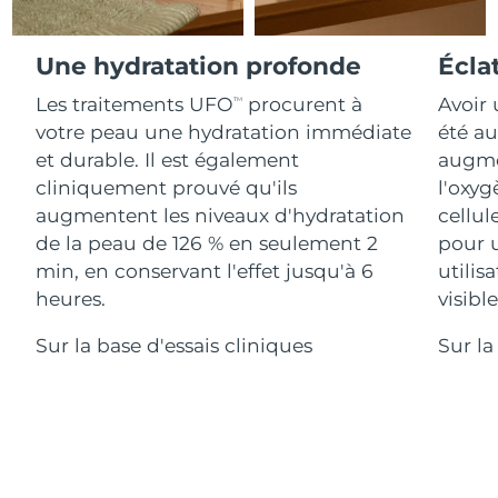
Advanced pore care essentials
For healthy hair
18% PAP
Israël
Livraison estimée
8/14/26
Cosmétiques
Hommes
Une hydratation profonde
Écla
Italie
Livraison estimée
8/10/26
Les traitements UFO
procurent à
Avoir 
TM
votre peau une hydratation immédiate
été au
Japon
Livraison estimée
8/13/26
et durable. Il est également
augmen
Acheter tout
Jersey
Livraison estimée
8/15/26
cliniquement prouvé qu'ils
l'oxyg
augmentent les niveaux d'hydratation
cellul
Kazakhstan
Livraison estimée
8/12/26
de la peau de 126 % en seulement 2
pour 
FOREO APP
min, en conservant l'effet jusqu'à 6
utilis
Koweït
Livraison estimée
8/10/26
heures.
visibl
À PROPROS
Lettonie
Livraison estimée
8/10/26
Sur la base d'essais cliniques
Sur la
Liban
Livraison estimée
8/11/26
Lituanie
Livraison estimée
8/10/26
Luxembourg
Livraison estimée
8/10/26