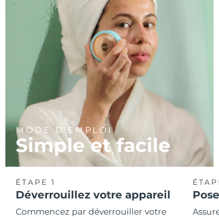
MODE D'EMPLOI
Simple et facile
ÉTAPE 1
ÉTAP
Déverrouillez votre appareil
Pose
Commencez par déverrouiller votre
Assure