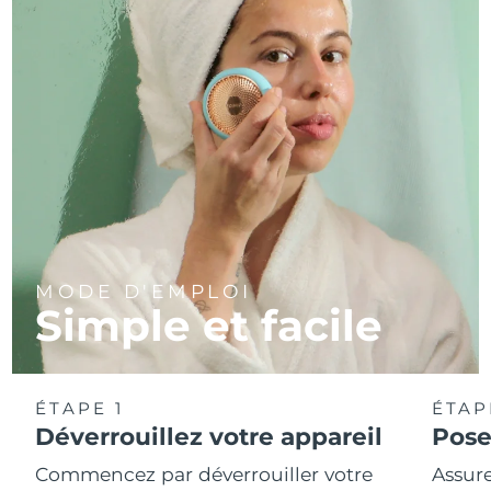
MODE D'EMPLOI
Simple et facile
ÉTAPE 1
ÉTAP
Déverrouillez votre appareil
Pose
Commencez par déverrouiller votre
Assure