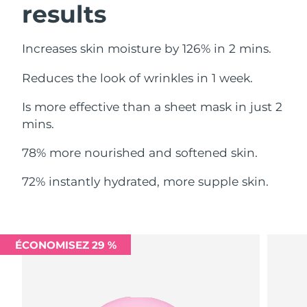
results
Philippines
Livraison estimée
8/11/26
Increases skin moisture by 126% in 2 mins.
Pologne
Livraison estimée
8/9/26
Reduces the look of wrinkles in 1 week.
Portugal
Livraison estimée
8/8/26
Is more effective than a sheet mask in just 2
mins.
Porto Rico
Livraison estimée
8/10/26
78% more nourished and softened skin.
Qatar
Livraison estimée
8/9/26
72% instantly hydrated, more supple skin.
La Réunion
Livraison estimée
8/13/26
Roumanie
Livraison estimée
8/8/26
ÉCONOMISEZ 29 %
Russie
Livraison estimée
8/16/26
Arabie saoudite
Livraison estimée
8/9/26