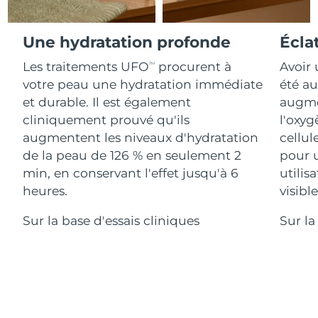
Advanced pore care essentials
For healthy hair
18% PAP
Israël
Livraison estimée
8/12/26
Cosmétiques
Hommes
Une hydratation profonde
Écla
Italie
Livraison estimée
8/8/26
Les traitements UFO
procurent à
Avoir 
TM
votre peau une hydratation immédiate
été au
Japon
Livraison estimée
8/11/26
et durable. Il est également
augmen
Acheter tout
Jersey
Livraison estimée
8/13/26
cliniquement prouvé qu'ils
l'oxyg
augmentent les niveaux d'hydratation
cellul
Kazakhstan
Livraison estimée
8/10/26
de la peau de 126 % en seulement 2
pour 
FOREO APP
min, en conservant l'effet jusqu'à 6
utilis
Koweït
Livraison estimée
8/8/26
heures.
visibl
À PROPROS
Lettonie
Livraison estimée
8/8/26
Sur la base d'essais cliniques
Sur la
Liban
Livraison estimée
8/9/26
Lituanie
Livraison estimée
8/8/26
Luxembourg
Livraison estimée
8/8/26