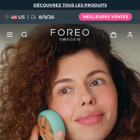
Aller
DÉCOUVREZ TOUS LES PRODUITS
au
contenu
principal
US
8/9/26
MEILLEURES VENTES
NOUVEAU
Se connecter
Langue
BREAKING NEWS
Profil de l'utilisateur
English
Deutsch
Español
Mes appareils
FAQ™ Pure Beauty-Tech Elixir
Français
Italiano
Português
Mes commandes
Polski
Svenska
Русский
Türkçe
简体中文
繁體中文
Mes adresses
issa™ Teeth Whitening Set
Mes abonnements