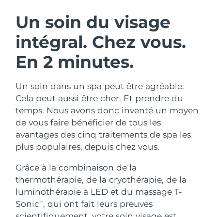
ROUTINE DE BEAUTÉ SUÉDOISE
Autriche
Livraison estimée
8/8/26
Un soin du visage
intégral.
Chez vous.
Bahreïn
Livraison estimée
8/9/26
En 2 minutes.
Nettoyage du visage
Lifting
Belgique
Livraison estimée
8/8/26
LUNA™ 4 coffret
BEAR™ 2 coffret
Bermudes
Livraison estimée
8/14/26
Un soin dans un spa peut être agréable.
Anti-aging massage
Microcurrent toning
Cela peut aussi être cher. Et prendre du
Bosnie-Herzégovine
Livraison estimée
8/11/26
temps. Nous avons donc inventé un moyen
Hydratation
Soin bucco-dentaire
de vous faire bénéficier de tous les
LUNA™ 4 Plus
BEAR™ 2 go
Brunei
Livraison estimée
8/13/26
UFO™ 3 coffret
issa™ 4
avantages des cinq traitements de spa les
Massage, LED heating
Microcurrent toning on-the-go
FAQ™ TRAITEMENT ANTI-ÂGE
plus populaires, depuis chez vous.
Deep facial hydration
Hybrid silicone sonic toothbrush
Bulgarie
Livraison estimée
8/8/26
Grâce à la combinaison de la
NEW
LUNA™ 4 Men
BEAR™ 2 eyes & lips
Canada
Livraison estimée
8/12/26
UFO™ 3 LED
thermothérapie, de la cryothérapie, de la
issa™ 4 plus
For men, anti-aging massage
Microcurrent line smoothing device
luminothérapie à LED et du massage T-
Near-infrared and red light therapy
Smart hybrid silicone sonic toothbrush
Chili
Livraison estimée
8/12/26
device
Anti-âge
Traitements LED
Sonic
, qui ont fait leurs preuves
TM
scientifiquement, votre soin visage est