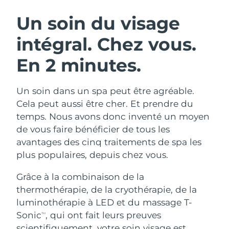
ROUTINE DE BEAUTÉ SUÉDOISE
Autriche
Livraison estimée
8/10/26
Un soin du visage
intégral.
Chez vous.
Bahreïn
Livraison estimée
8/11/26
En 2 minutes.
Nettoyage du visage
Lifting
Belgique
Livraison estimée
8/10/26
LUNA™ 4 coffret
BEAR™ 2 coffret
Bermudes
Livraison estimée
8/16/26
Un soin dans un spa peut être agréable.
Anti-aging massage
Microcurrent toning
Cela peut aussi être cher. Et prendre du
Bosnie-Herzégovine
Livraison estimée
8/13/26
temps. Nous avons donc inventé un moyen
Hydratation
Soin bucco-dentaire
de vous faire bénéficier de tous les
LUNA™ 4 Plus
BEAR™ 2 go
Brunei
Livraison estimée
8/15/26
UFO™ 3 coffret
issa™ 4
avantages des cinq traitements de spa les
Massage, LED heating
Microcurrent toning on-the-go
FAQ™ TRAITEMENT ANTI-ÂGE
plus populaires, depuis chez vous.
Deep facial hydration
Hybrid silicone sonic toothbrush
Bulgarie
Livraison estimée
8/10/26
Grâce à la combinaison de la
NEW
LUNA™ 4 Men
BEAR™ 2 eyes & lips
Canada
Livraison estimée
8/14/26
UFO™ 3 LED
thermothérapie, de la cryothérapie, de la
issa™ 4 plus
For men, anti-aging massage
Microcurrent line smoothing device
luminothérapie à LED et du massage T-
Near-infrared and red light therapy
Smart hybrid silicone sonic toothbrush
Chili
Livraison estimée
8/14/26
device
Anti-âge
Traitements LED
Sonic
, qui ont fait leurs preuves
TM
scientifiquement, votre soin visage est