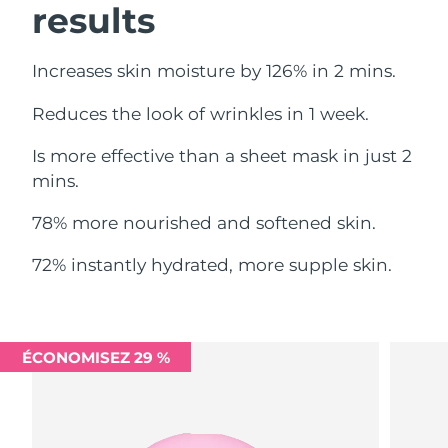
results
Philippines
Livraison estimée
8/13/26
Increases skin moisture by 126% in 2 mins.
Pologne
Livraison estimée
8/11/26
Reduces the look of wrinkles in 1 week.
Portugal
Livraison estimée
8/10/26
Is more effective than a sheet mask in just 2
mins.
Porto Rico
Livraison estimée
8/12/26
78% more nourished and softened skin.
Qatar
Livraison estimée
8/11/26
72% instantly hydrated, more supple skin.
La Réunion
Livraison estimée
8/15/26
Roumanie
Livraison estimée
8/10/26
ÉCONOMISEZ 29 %
Russie
Livraison estimée
8/18/26
Arabie saoudite
Livraison estimée
8/11/26