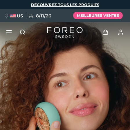
Aller
DÉCOUVREZ TOUS LES PRODUITS
au
contenu
principal
US
8/11/26
MEILLEURES VENTES
NOUVEAU
Se connecter
Langue
BREAKING NEWS
Profil de l'utilisateur
English
Deutsch
Español
Mes appareils
FAQ™ Pure Beauty-Tech Elixir
Français
Italiano
Português
Mes commandes
Polski
Svenska
Русский
Türkçe
简体中文
繁體中文
Mes adresses
issa™ Teeth Whitening Set
Mes abonnements