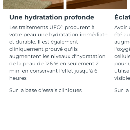
Advanced pore care essentials
For healthy hair
18% PAP
Israël
Livraison estimée
8/14/26
Cosmétiques
Hommes
Une hydratation profonde
Écla
Italie
Livraison estimée
8/10/26
Les traitements UFO
procurent à
Avoir 
TM
votre peau une hydratation immédiate
été au
Japon
Livraison estimée
8/13/26
et durable. Il est également
augmen
Acheter tout
Jersey
Livraison estimée
8/15/26
cliniquement prouvé qu'ils
l'oxyg
augmentent les niveaux d'hydratation
cellul
Kazakhstan
Livraison estimée
8/12/26
de la peau de 126 % en seulement 2
pour 
FOREO APP
min, en conservant l'effet jusqu'à 6
utilis
Koweït
Livraison estimée
8/10/26
heures.
visibl
À PROPROS
Lettonie
Livraison estimée
8/10/26
Sur la base d'essais cliniques
Sur la
Liban
Livraison estimée
8/11/26
Lituanie
Livraison estimée
8/10/26
Luxembourg
Livraison estimée
8/10/26