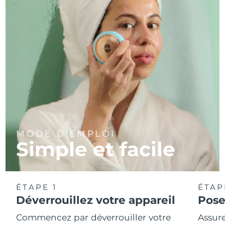
MODE D'EMPLOI
Simple et facile
ÉTAPE 1
ÉTAP
Déverrouillez votre appareil
Pose
Commencez par déverrouiller votre
Assure