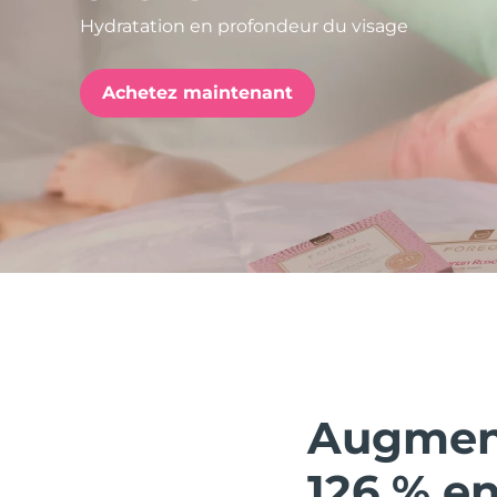
Hydratation en profondeur du visage
issa™ Teeth Whitening Set
Achetez maintenant
FAQ™ Dual LED Panel
POPULAIRE
Offres spéciales
Bestsellers
Augment
126 % e