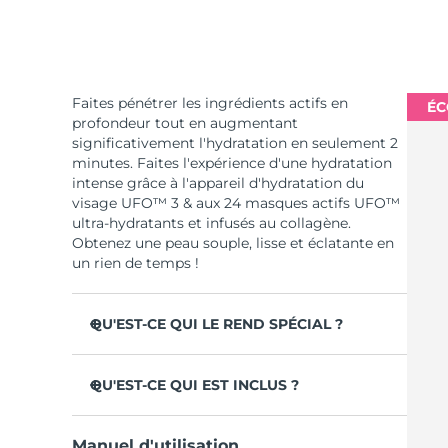
Faites pénétrer les ingrédients actifs en
ÉC
profondeur tout en augmentant
significativement l'hydratation en seulement 2
minutes. Faites l'expérience d'une hydratation
intense grâce à l'appareil d'hydratation du
visage UFO™ 3 & aux 24 masques actifs UFO™
ultra-hydratants et infusés au collagène.
Obtenez une peau souple, lisse et éclatante en
un rien de temps !
QU'EST-CE QUI LE REND SPÉCIAL ?
Cliniquement prouvé : +126% d'hydratation
en 2 minutes et plus d'efficacité qu'un
QU'EST-CE QUI EST INCLUS ?
masque en tissu.
UFO™ 3
Cliniquement prouvé pour réduire
Manuel d'utilisation