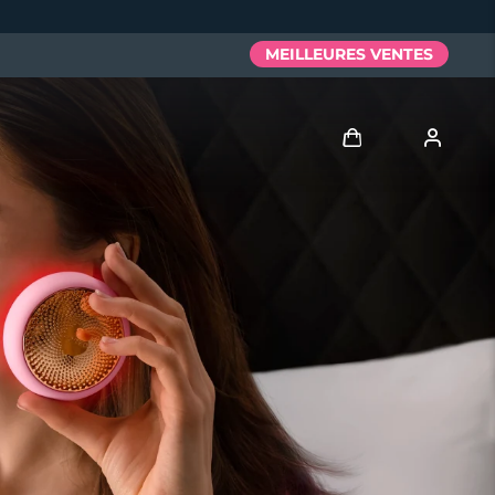
MEILLEURES VENTES
Se connecter
Profil de l'utilisateur
Mes appareils
Mes commandes
Mes adresses
Mes abonnements