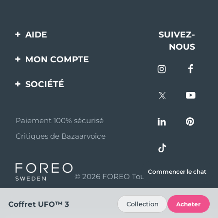
AIDE
SUIVEZ-
NOUS
Contactez-nous
MON COMPTE
Commandes et
Enregistrement produit
livraisons
SOCIÉTÉ
Aide
Garantie et retours
A propos de FOREO
Questions et réponses
Paiement 100% sécurisé
Programme d’affiliation
Critiques de Bazaarvoice
Informations sur la
Nouvelles d'affiliation
batterie
MYSA
Commencer le chat
© 2026 FOREO Tous droits réservés
Partenaires
distributeurs
Coffret UFO™ 3
Collection
Acheter
Conditions d'utilisation