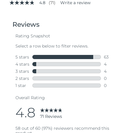
4.8
(71)
Write a review
4.8
out
of
5
stars,
average
rating
value.
Read
71
Reviews.
Same
page
link.