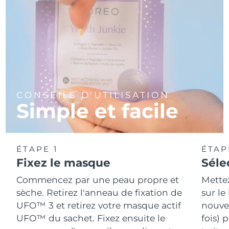
CONSEILS D'UTILISATION
Simple et facile
ÉTAPE 1
ÉTAP
Fixez le masque
Séle
Commencez par une peau propre et
Mette
sèche. Retirez l'anneau de fixation de
sur le
UFO™ 3 et retirez votre masque actif
nouvea
UFO™ du sachet. Fixez ensuite le
fois) 