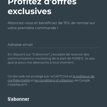
Profitez d'offres
exclusives
Abonnez-vous et bénéficiez de 15% de remise sur
votre première commande !
Adresse email
En cliquant sur "S'abonner", j'accepte de recevoir des
communications marketing de la part de FOREO. Je sais
que je peux me désinscrire à tout moment.
Ce site web est protégé par reCAPTCHA et
la politique de
confidentialité
et
les conditions d'utilisation
de Google
s'appliquent.