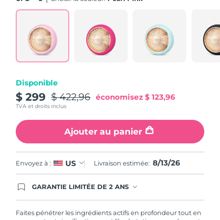
Turquie
Livraison estimée
8/13/26
Émirats arabes unis
Livraison estimée
8/13/26
Royaume-Uni
Livraison estimée
8/12/26
Disponible
États-Unis
Livraison estimée
8/13/26
$ 299
$ 422,96
économisez
$ 123,96
TVA et droits inclus
Ouzbékistan
Livraison estimée
8/17/26
Ajouter au panier
Viêt Nam
Livraison estimée
8/18/26
8/13/26
US
Envoyez à :
Livraison estimée:
GARANTIE LIMITÉE DE 2 ANS
En commandant aujourd'hui, vous êtes
automatiquement couverts par la garantie
FOREO. Cela signifie que si vous rencontrez des
Faites pénétrer les ingrédients actifs en profondeur tout en