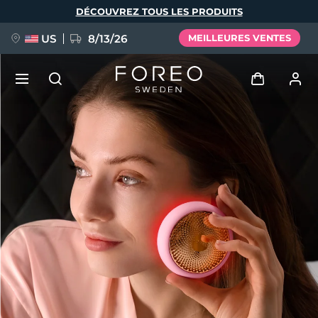
Aller
DÉCOUVREZ TOUS LES PRODUITS
au
contenu
principal
US
8/13/26
MEILLEURES VENTES
NOUVEAU
Se connecter
Langue
BREAKING NEWS
Profil de l'utilisateur
English
Deutsch
Español
Mes appareils
FAQ™ Pure Beauty-Tech Elixir
Français
Italiano
Português
Mes commandes
Polski
Svenska
Русский
Türkçe
简体中文
繁體中文
Mes adresses
issa™ Teeth Whitening Set
Mes abonnements