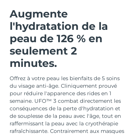
ROUTINE DE BEAUTÉ SUÉDOISE
Autriche
Livraison estimée
8/12/26
Augmente
l'hydratation de la
Bahreïn
Livraison estimée
8/13/26
peau de 126 % en
Nettoyage du visage
Lifting
Belgique
Livraison estimée
8/12/26
LUNA™ 4 coffret
BEAR™ 2 coffret
seulement 2
Bermudes
Livraison estimée
8/18/26
Anti-aging massage
Microcurrent toning
minutes.
Bosnie-Herzégovine
Livraison estimée
8/15/26
Hydratation
Soin bucco-dentaire
LUNA™ 4 Plus
BEAR™ 2 go
Offrez à votre peau les bienfaits de 5 soins
Brunei
Livraison estimée
8/17/26
UFO™ 3 coffret
issa™ 4
Massage, LED heating
Microcurrent toning on-the-go
du visage anti-âge. Cliniquement prouvé
FAQ™ TRAITEMENT ANTI-ÂGE
Deep facial hydration
Hybrid silicone sonic toothbrush
pour réduire l'apparence des rides en 1
Bulgarie
Livraison estimée
8/12/26
semaine. UFO™ 3 combat directement les
NEW
LUNA™ 4 Men
BEAR™ 2 eyes & lips
conséquences de la perte d'hydratation et
Canada
Livraison estimée
8/16/26
UFO™ 3 LED
issa™ 4 plus
For men, anti-aging massage
Microcurrent line smoothing device
de souplesse de la peau avec l'âge, tout en
Near-infrared and red light therapy
Smart hybrid silicone sonic toothbrush
Chili
raffermissant la peau avec la cryothérapie
Livraison estimée
8/16/26
device
Anti-âge
Traitements LED
rafraîchissante.
Contrairement aux masques