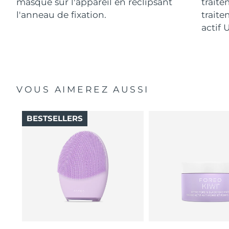
masque sur l'appareil en reclipsant
traite
l'anneau de fixation.
traite
actif 
VOUS AIMEREZ AUSSI
BESTSELLERS