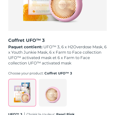
Singapour
Livraison estimée
8/14/26
Slovaquie
Livraison estimée
8/12/26
Slovénie
Livraison estimée
8/12/26
Coffret UFO™ 3
Afrique du Sud
Livraison estimée
8/20/26
Paquet contient:
UFO™ 3, 6 x H2Overdose Mask, 6
x Youth Junkie Mask, 6 x Farm to Face collection
Corée du Sud
Livraison estimée
8/14/26
UFO™ activated mask et 6 x Farm to Face
collection UFO™ activated mask
Espagne
Livraison estimée
8/12/26
Choose your product:
Coffret UFO™ 3
Suède
Livraison estimée
8/12/26
Suisse
Livraison estimée
8/12/26
Taïwan
Livraison estimée
8/17/26
Thaïlande
Livraison estimée
8/16/26
UFO™ 3
Choisir la couleur:
Pearl Pink