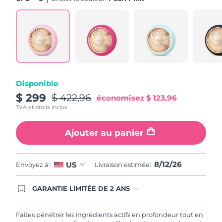
Turquie
Livraison estimée
12/8/26
Émirats arabes unis
Livraison estimée
12/8/26
Royaume-Uni
Livraison estimée
11/8/26
Disponible
États-Unis
Livraison estimée
12/8/26
$ 299
$ 422,96
économisez
$ 123,96
TVA et droits inclus
Ouzbékistan
Livraison estimée
16/8/26
Ajouter au panier
Viêt Nam
Livraison estimée
17/8/26
8/12/26
US
Envoyez à :
Livraison estimée:
GARANTIE LIMITÉE DE 2 ANS
En commandant aujourd'hui, vous êtes
automatiquement couverts par la garantie
FOREO. Cela signifie que si vous rencontrez des
Faites pénétrer les ingrédients actifs en profondeur tout en