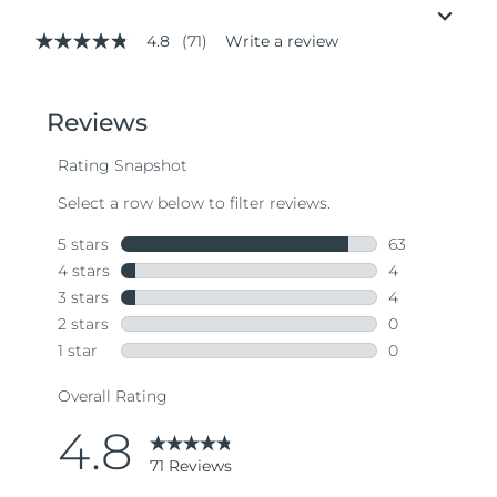
4.8
(71)
Write a review
4.8
out
of
5
stars,
average
rating
value.
Read
71
Reviews.
Same
page
link.