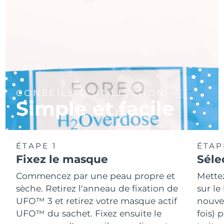
CONSEILS D'UTILISATION
Simple et facile
ÉTAPE 1
ÉTAP
Fixez le masque
Séle
Commencez par une peau propre et
Mette
sèche. Retirez l'anneau de fixation de
sur le
UFO™ 3 et retirez votre masque actif
nouvea
UFO™ du sachet. Fixez ensuite le
fois) 