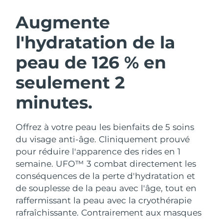
ROUTINE DE BEAUTÉ SUÉDOISE
Autriche
Livraison estimée
11/8/26
Augmente
l'hydratation de la
Bahreïn
Livraison estimée
12/8/26
peau de 126 % en
Nettoyage du visage
Lifting
Belgique
Livraison estimée
11/8/26
LUNA™ 4 coffret
BEAR™ 2 coffret
seulement 2
Bermudes
Livraison estimée
17/8/26
Anti-aging massage
Microcurrent toning
minutes.
Bosnie-Herzégovine
Livraison estimée
14/8/26
Hydratation
Soin bucco-dentaire
LUNA™ 4 Plus
BEAR™ 2 go
Offrez à votre peau les bienfaits de 5 soins
Brunei
Livraison estimée
16/8/26
UFO™ 3 coffret
issa™ 4
Massage, LED heating
Microcurrent toning on-the-go
du visage anti-âge. Cliniquement prouvé
FAQ™ TRAITEMENT ANTI-ÂGE
Deep facial hydration
Hybrid silicone sonic toothbrush
pour réduire l'apparence des rides en 1
Bulgarie
Livraison estimée
11/8/26
semaine. UFO™ 3 combat directement les
NEW
LUNA™ 4 Men
BEAR™ 2 eyes & lips
conséquences de la perte d'hydratation et
Canada
Livraison estimée
15/8/26
UFO™ 3 LED
issa™ 4 plus
For men, anti-aging massage
Microcurrent line smoothing device
de souplesse de la peau avec l'âge, tout en
Near-infrared and red light therapy
Smart hybrid silicone sonic toothbrush
Chili
raffermissant la peau avec la cryothérapie
Livraison estimée
15/8/26
device
Anti-âge
Traitements LED
rafraîchissante.
Contrairement aux masques