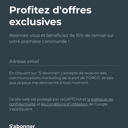
Profitez d'offres
exclusives
Abonnez-vous et bénéficiez de 15% de remise sur
votre première commande !
Adresse email
En cliquant sur "S'abonner", j'accepte de recevoir des
communications marketing de la part de FOREO. Je sais
que je peux me désinscrire à tout moment.
Ce site web est protégé par reCAPTCHA et
la politique de
confidentialité
et
les conditions d'utilisation
de Google
s'appliquent.