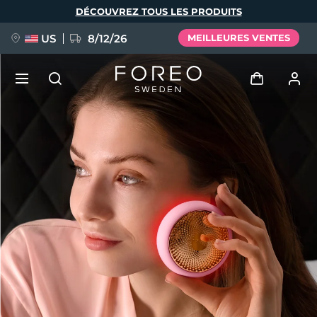
Aller
DÉCOUVREZ TOUS LES PRODUITS
au
contenu
principal
US
8/12/26
MEILLEURES VENTES
NOUVEAU
Se connecter
Langue
BREAKING NEWS
Profil de l'utilisateur
English
Deutsch
Español
Mes appareils
FAQ™ Pure Beauty-Tech Elixir
Français
Italiano
Português
Mes commandes
Polski
Svenska
Русский
Türkçe
简体中文
繁體中文
Mes adresses
issa™ Teeth Whitening Set
Mes abonnements