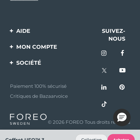
AIDE
SUIVEZ-
NOUS
Contactez-nous
MON COMPTE
Commandes et
Enregistrement produit
livraisons
SOCIÉTÉ
Aide
Garantie et retours
A propos de FOREO
Questions et réponses
Paiement 100% sécurisé
Programme d’affiliation
Critiques de Bazaarvoice
Informations sur la
Nouvelles d'affiliation
batterie
MYSA
© 2026 FOREO Tous droits réservés
Partenaires
distributeurs
Coffret UFO™ 3
Collection
Acheter