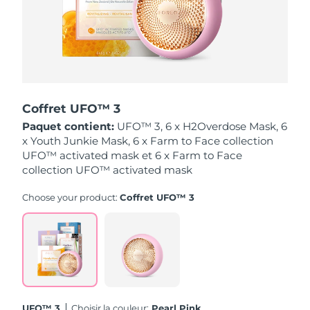
Singapour
Livraison estimée
13/8/26
Slovaquie
Livraison estimée
11/8/26
Slovénie
Livraison estimée
11/8/26
Coffret UFO™ 3
Afrique du Sud
Livraison estimée
19/8/26
Paquet contient:
UFO™ 3, 6 x H2Overdose Mask, 6
x Youth Junkie Mask, 6 x Farm to Face collection
Corée du Sud
Livraison estimée
13/8/26
UFO™ activated mask et 6 x Farm to Face
collection UFO™ activated mask
Espagne
Livraison estimée
11/8/26
Choose your product:
Coffret UFO™ 3
Suède
Livraison estimée
11/8/26
Suisse
Livraison estimée
11/8/26
Taïwan
Livraison estimée
16/8/26
Thaïlande
Livraison estimée
15/8/26
UFO™ 3
Choisir la couleur:
Pearl Pink