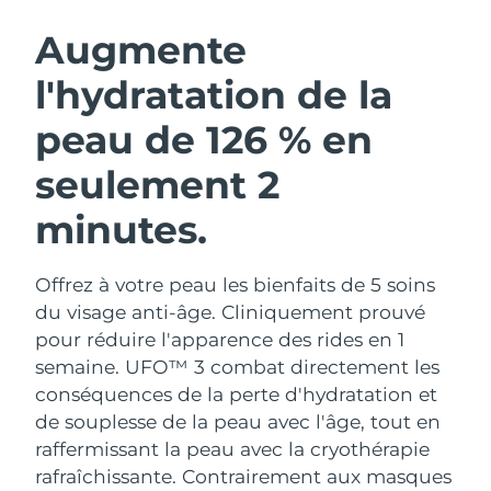
ROUTINE DE BEAUTÉ SUÉDOISE
Autriche
Livraison estimée
8/9/26
Augmente
l'hydratation de la
Bahreïn
Livraison estimée
8/10/26
peau de 126 % en
Nettoyage du visage
Lifting
Belgique
Livraison estimée
8/9/26
LUNA™ 4 coffret
BEAR™ 2 coffret
seulement 2
Bermudes
Livraison estimée
8/15/26
Anti-aging massage
Microcurrent toning
minutes.
Bosnie-Herzégovine
Livraison estimée
8/12/26
Hydratation
Soin bucco-dentaire
LUNA™ 4 Plus
BEAR™ 2 go
Offrez à votre peau les bienfaits de 5 soins
Brunei
Livraison estimée
8/14/26
UFO™ 3 coffret
issa™ 4
Massage, LED heating
Microcurrent toning on-the-go
du visage anti-âge. Cliniquement prouvé
FAQ™ TRAITEMENT ANTI-ÂGE
Deep facial hydration
Hybrid silicone sonic toothbrush
pour réduire l'apparence des rides en 1
Bulgarie
Livraison estimée
8/9/26
semaine. UFO™ 3 combat directement les
NEW
LUNA™ 4 Men
BEAR™ 2 eyes & lips
conséquences de la perte d'hydratation et
Canada
Livraison estimée
8/13/26
UFO™ 3 LED
issa™ 4 plus
For men, anti-aging massage
Microcurrent line smoothing device
de souplesse de la peau avec l'âge, tout en
Near-infrared and red light therapy
Smart hybrid silicone sonic toothbrush
Chili
raffermissant la peau avec la cryothérapie
Livraison estimée
8/13/26
device
Anti-âge
Traitements LED
rafraîchissante.
Contrairement aux masques