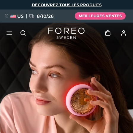
Aller
DÉCOUVREZ TOUS LES PRODUITS
au
contenu
principal
US
8/10/26
MEILLEURES VENTES
NOUVEAU
Se connecter
Langue
BREAKING NEWS
Profil de l'utilisateur
English
Deutsch
Español
Mes appareils
FAQ™ Pure Beauty-Tech Elixir
Français
Italiano
Português
Mes commandes
Polski
Svenska
Русский
Türkçe
简体中文
繁體中文
Mes adresses
issa™ Teeth Whitening Set
Mes abonnements