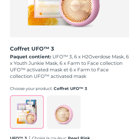
Singapour
Livraison estimée
8/11/26
Slovaquie
Livraison estimée
8/9/26
Slovénie
Livraison estimée
8/9/26
Coffret UFO™ 3
Afrique du Sud
Livraison estimée
8/17/26
Paquet contient:
UFO™ 3, 6 x H2Overdose Mask, 6
x Youth Junkie Mask, 6 x Farm to Face collection
Corée du Sud
Livraison estimée
8/11/26
UFO™ activated mask et 6 x Farm to Face
collection UFO™ activated mask
Espagne
Livraison estimée
8/9/26
Choose your product:
Coffret UFO™ 3
Suède
Livraison estimée
8/9/26
Suisse
Livraison estimée
8/9/26
Taïwan
Livraison estimée
8/14/26
Thaïlande
Livraison estimée
8/13/26
UFO™ 3
Choisir la couleur:
Pearl Pink