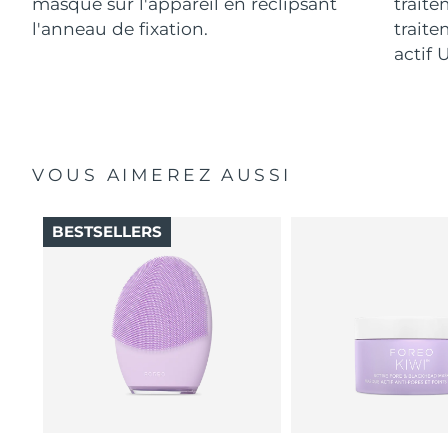
masque sur l'appareil en reclipsant
traite
l'anneau de fixation.
traite
actif 
VOUS AIMEREZ AUSSI
BESTSELLERS