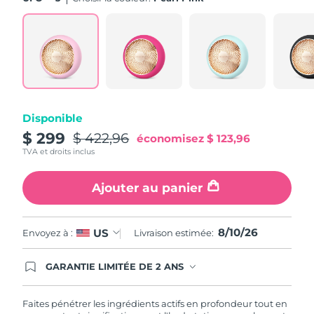
Turquie
Livraison estimée
8/10/26
Émirats arabes unis
Livraison estimée
8/10/26
Royaume-Uni
Livraison estimée
8/9/26
Disponible
États-Unis
Livraison estimée
8/10/26
$ 299
$ 422,96
économisez
$ 123,96
TVA et droits inclus
Ouzbékistan
Livraison estimée
8/14/26
Ajouter au panier
Viêt Nam
Livraison estimée
8/15/26
8/10/26
US
Envoyez à :
Livraison estimée:
GARANTIE LIMITÉE DE 2 ANS
En commandant aujourd'hui, vous êtes
automatiquement couverts par la garantie
FOREO. Cela signifie que si vous rencontrez des
Faites pénétrer les ingrédients actifs en profondeur tout en