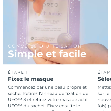
CONSEILS D'UTILISATION
Simple et facile
ÉTAPE 1
ÉTAP
Fixez le masque
Séle
Commencez par une peau propre et
Mette
sèche. Retirez l'anneau de fixation de
sur le
UFO™ 3 et retirez votre masque actif
nouvea
UFO™ du sachet. Fixez ensuite le
fois) 