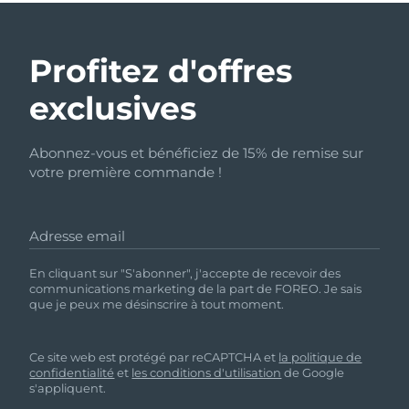
Profitez d'offres
exclusives
Abonnez-vous et bénéficiez de 15% de remise sur
votre première commande !
Adresse email
En cliquant sur "S'abonner", j'accepte de recevoir des
communications marketing de la part de FOREO. Je sais
que je peux me désinscrire à tout moment.
Ce site web est protégé par reCAPTCHA et
la politique de
confidentialité
et
les conditions d'utilisation
de Google
s'appliquent.