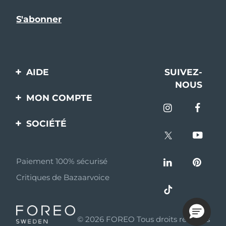
AIDE
SUIVEZ-
NOUS
Contactez-nous
MON COMPTE
Commandes et
Enregistrement produit
livraisons
SOCIÉTÉ
Aide
Garantie et retours
A propos de FOREO
Questions et réponses
Paiement 100% sécurisé
Programme d’affiliation
Critiques de Bazaarvoice
Informations sur la
Nouvelles d'affiliation
batterie
MYSA
© 2026 FOREO Tous droits réservés
Partenaires