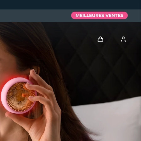
MEILLEURES VENTES
Se connecter
Profil de l'utilisateur
Mes appareils
Mes commandes
Mes adresses
Mes abonnements