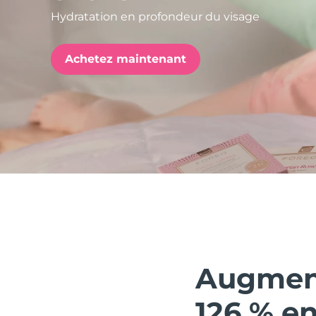
Hydratation en profondeur du visage
issa™ Teeth Whitening Set
Achetez maintenant
FAQ™ Dual LED Panel
POPULAIRE
Offres spéciales
Bestsellers
Augment
126 % e