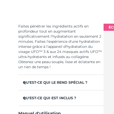
Faites pénétrer les ingrédients actifs en
ÉC
profondeur tout en augmentant
significativement l'hydratation en seulement 2
minutes. Faites l'expérience d'une hydratation
intense grâce à l'appareil d'hydratation du
visage UFO™ 3 & aux 24 masques actifs UFO™
ultra-hydratants et infusés au collagène.
Obtenez une peau souple, lisse et éclatante en
un rien de temps !
QU'EST-CE QUI LE REND SPÉCIAL ?
Cliniquement prouvé : +126% d'hydratation
en 2 minutes et plus d'efficacité qu'un
QU'EST-CE QUI EST INCLUS ?
masque en tissu.
UFO™ 3
Cliniquement prouvé pour réduire
Manuel d'utilisation