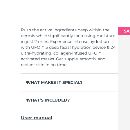
Push the active ingredients deep within the
SA
dermis while significantly increasing moisture
in just 2 mins. Experience intense hydration
with UFO™ 3 deep facial hydration device & 24
ultra-hydrating, collagen-infused UFO™
activated masks. Get supple, smooth, and
radiant skin in no time!
WHAT MAKES IT SPECIAL?
Clinically proven to increase skin moisture
by 126% in 2 mins and be more effective than
WHAT’S INCLUDED?
a sheet mask.
UFO™ 3
Clinically proven to reduce the look of
User manual
wrinkles in just 1 week.
6 x UFO™ Youth Junkie 2.0 Masks, 6 x UFO™
H2Overdose 2.0 Masks, 6 x UFO™ Acai Berry
Features a rejuvenating mask treatment ,