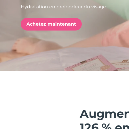
Hydratation en profondeur du visage
issa™ Teeth Whitening Set
Achetez maintenant
FAQ™ Dual LED Panel
POPULAIRE
Offres spéciales
Bestsellers
Augment
126 % e