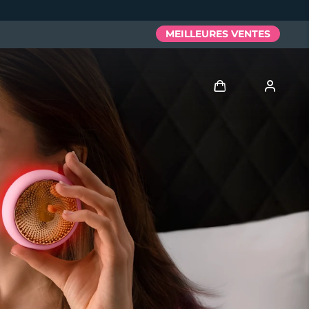
MEILLEURES VENTES
Se connecter
Profil de l'utilisateur
Mes appareils
Mes commandes
Mes adresses
Mes abonnements