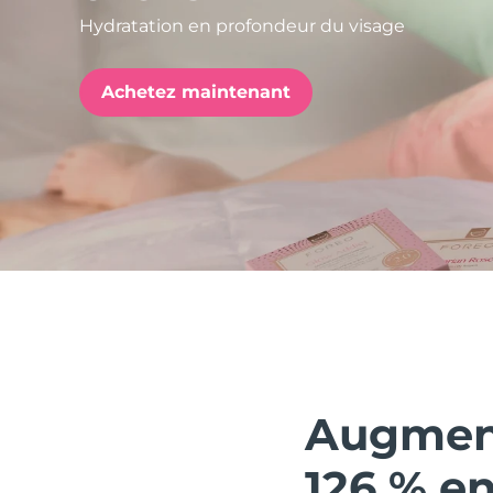
Hydratation en profondeur du visage
issa™ Teeth Whitening Set
Achetez maintenant
FAQ™ Dual LED Panel
POPULAIRE
Offres spéciales
Bestsellers
Augment
126 % e