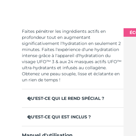
Faites pénétrer les ingrédients actifs en
ÉC
profondeur tout en augmentant
significativement l'hydratation en seulement 2
minutes. Faites l'expérience d'une hydratation
intense grâce à l'appareil d'hydratation du
visage UFO™ 3 & aux 24 masques actifs UFO™
ultra-hydratants et infusés au collagène.
Obtenez une peau souple, lisse et éclatante en
un rien de temps !
QU'EST-CE QUI LE REND SPÉCIAL ?
Cliniquement prouvé : +126% d'hydratation
en 2 minutes et plus d'efficacité qu'un
QU'EST-CE QUI EST INCLUS ?
masque en tissu.
UFO™ 3
Cliniquement prouvé pour réduire
Manuel d'utilisation