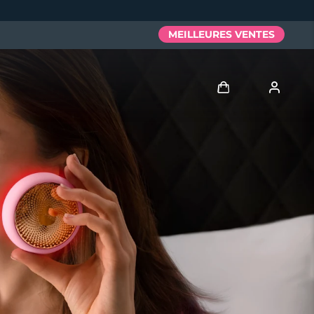
MEILLEURES VENTES
Se connecter
Profil de l'utilisateur
Mes appareils
Mes commandes
Mes adresses
Mes abonnements