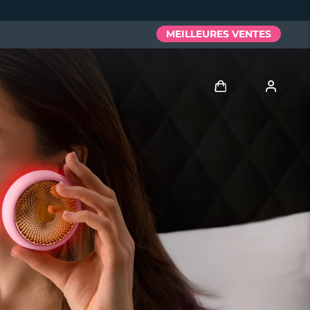
MEILLEURES VENTES
Se connecter
Profil de l'utilisateur
Mes appareils
Mes commandes
Mes adresses
Mes abonnements