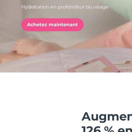
Hydratation en profondeur du visage
issa™ Teeth Whitening Set
Achetez maintenant
FAQ™ Dual LED Panel
POPULAIRE
Offres spéciales
Bestsellers
Augment
126 % e