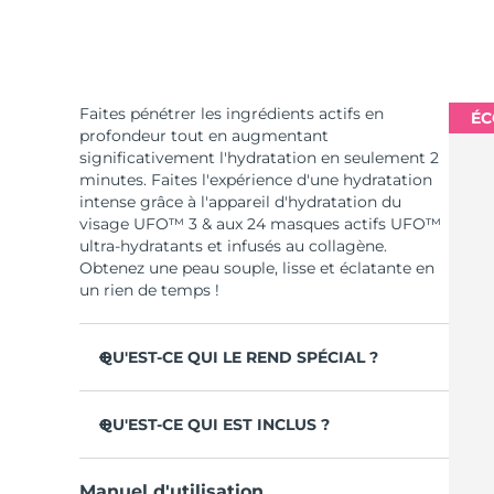
Faites pénétrer les ingrédients actifs en
ÉC
profondeur tout en augmentant
significativement l'hydratation en seulement 2
minutes. Faites l'expérience d'une hydratation
intense grâce à l'appareil d'hydratation du
visage UFO™ 3 & aux 24 masques actifs UFO™
ultra-hydratants et infusés au collagène.
Obtenez une peau souple, lisse et éclatante en
un rien de temps !
QU'EST-CE QUI LE REND SPÉCIAL ?
Cliniquement prouvé : +126% d'hydratation
en 2 minutes et plus d'efficacité qu'un
QU'EST-CE QUI EST INCLUS ?
masque en tissu.
UFO™ 3
Cliniquement prouvé pour réduire
Manuel d'utilisation