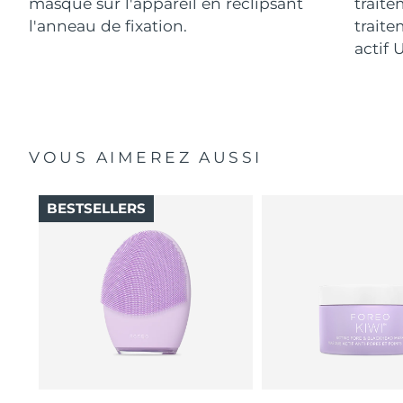
masque sur l'appareil en reclipsant
traite
l'anneau de fixation.
traite
actif 
VOUS AIMEREZ AUSSI
BESTSELLERS