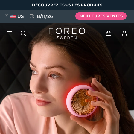
Aller
DÉCOUVREZ TOUS LES PRODUITS
au
contenu
principal
US
8/11/26
MEILLEURES VENTES
NOUVEAU
Se connecter
Langue
BREAKING NEWS
Profil de l'utilisateur
English
Deutsch
Español
Mes appareils
FAQ™ Pure Beauty-Tech Elixir
Français
Italiano
Português
Mes commandes
Polski
Svenska
Русский
Türkçe
简体中文
繁體中文
Mes adresses
issa™ Teeth Whitening Set
Mes abonnements