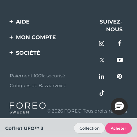
AIDE
SUIVEZ-
NOUS
Contactez-nous
MON COMPTE
Commandes et
Enregistrement produit
livraisons
SOCIÉTÉ
Aide
Garantie et retours
A propos de FOREO
Questions et réponses
Paiement 100% sécurisé
Programme d’affiliation
Critiques de Bazaarvoice
Informations sur la
Nouvelles d'affiliation
batterie
MYSA
© 2026 FOREO Tous droits réservés
Partenaires
distributeurs
Coffret UFO™ 3
Collection
Acheter
Conditions d'utilisation