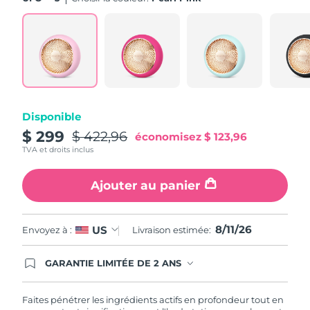
Turquie
Livraison estimée
8/11/26
Émirats arabes unis
Livraison estimée
8/11/26
Royaume-Uni
Livraison estimée
8/10/26
Disponible
États-Unis
Livraison estimée
8/11/26
$ 299
$ 422,96
économisez
$ 123,96
TVA et droits inclus
Ouzbékistan
Livraison estimée
8/15/26
Ajouter au panier
Viêt Nam
Livraison estimée
8/16/26
8/11/26
US
Envoyez à :
Livraison estimée:
GARANTIE LIMITÉE DE 2 ANS
En commandant aujourd'hui, vous êtes
automatiquement couverts par la garantie
FOREO. Cela signifie que si vous rencontrez des
Faites pénétrer les ingrédients actifs en profondeur tout en