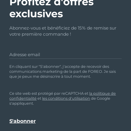
Profitez d'offres
exclusives
Abonnez-vous et bénéficiez de 15% de remise sur
votre première commande !
Adresse email
En cliquant sur "S'abonner", j'accepte de recevoir des
communications marketing de la part de FOREO. Je sais
que je peux me désinscrire à tout moment.
Ce site web est protégé par reCAPTCHA et
la politique de
confidentialité
et
les conditions d'utilisation
de Google
s'appliquent.