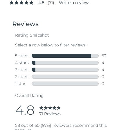
4.8
(71)
Write a review
4.8
out
of
5
stars,
average
rating
value.
Read
71
Reviews.
Same
page
link.