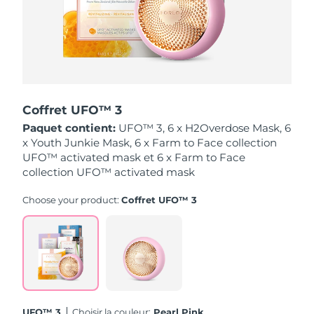
Singapour
Livraison estimée
8/12/26
Slovaquie
Livraison estimée
8/10/26
Slovénie
Livraison estimée
8/10/26
Coffret UFO™ 3
Afrique du Sud
Livraison estimée
8/18/26
Paquet contient:
UFO™ 3, 6 x H2Overdose Mask, 6
x Youth Junkie Mask, 6 x Farm to Face collection
Corée du Sud
Livraison estimée
8/12/26
UFO™ activated mask et 6 x Farm to Face
collection UFO™ activated mask
Espagne
Livraison estimée
8/10/26
Choose your product:
Coffret UFO™ 3
Suède
Livraison estimée
8/10/26
Suisse
Livraison estimée
8/10/26
Taïwan
Livraison estimée
8/15/26
Thaïlande
Livraison estimée
8/14/26
UFO™ 3
Choisir la couleur:
Pearl Pink