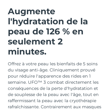
ROUTINE DE BEAUTÉ SUÉDOISE
Autriche
Livraison estimée
8/10/26
Augmente
l'hydratation de la
Bahreïn
Livraison estimée
8/11/26
peau de 126 % en
Nettoyage du visage
Lifting
Belgique
Livraison estimée
8/10/26
LUNA™ 4 coffret
BEAR™ 2 coffret
seulement 2
Bermudes
Livraison estimée
8/16/26
Anti-aging massage
Microcurrent toning
minutes.
Bosnie-Herzégovine
Livraison estimée
8/13/26
Hydratation
Soin bucco-dentaire
LUNA™ 4 Plus
BEAR™ 2 go
Offrez à votre peau les bienfaits de 5 soins
Brunei
Livraison estimée
8/15/26
UFO™ 3 coffret
issa™ 4
Massage, LED heating
Microcurrent toning on-the-go
du visage anti-âge. Cliniquement prouvé
FAQ™ TRAITEMENT ANTI-ÂGE
Deep facial hydration
Hybrid silicone sonic toothbrush
pour réduire l'apparence des rides en 1
Bulgarie
Livraison estimée
8/10/26
semaine. UFO™ 3 combat directement les
NEW
LUNA™ 4 Men
BEAR™ 2 eyes & lips
conséquences de la perte d'hydratation et
Canada
Livraison estimée
8/14/26
UFO™ 3 LED
issa™ 4 plus
For men, anti-aging massage
Microcurrent line smoothing device
de souplesse de la peau avec l'âge, tout en
Near-infrared and red light therapy
Smart hybrid silicone sonic toothbrush
Chili
raffermissant la peau avec la cryothérapie
Livraison estimée
8/14/26
device
Anti-âge
Traitements LED
rafraîchissante.
Contrairement aux masques