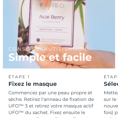
CONSEILS D'UTILISATION
Simple et facile
ÉTAPE 1
ÉTAP
Fixez le masque
Séle
Commencez par une peau propre et
Mette
sèche. Retirez l'anneau de fixation de
sur le
UFO™ 3 et retirez votre masque actif
nouvea
UFO™ du sachet. Fixez ensuite le
fois) 