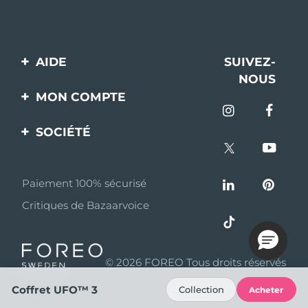
AIDE
SUIVEZ-
NOUS
Contactez-nous
MON COMPTE
Commandes et
Enregistrement produit
livraisons
SOCIÉTÉ
Aide
Garantie et retours
A propos de FOREO
Questions et réponses
Paiement 100% sécurisé
Programme d’affiliation
Critiques de Bazaarvoice
Informations sur la
Nouvelles d'affiliation
batterie
MYSA
© 2026 FOREO Tous droits réservés
Partenaires
distributeurs
Coffret UFO™ 3
Collection
Acheter
Conditions d'utilisation