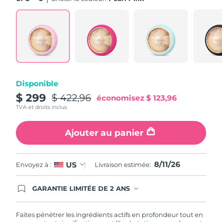
Turquie
Livraison estimée
8/11/26
Émirats arabes unis
Livraison estimée
8/11/26
Royaume-Uni
Livraison estimée
8/10/26
Disponible
États-Unis
Livraison estimée
8/11/26
$ 299
$ 422,96
économisez
$ 123,96
TVA et droits inclus
Ouzbékistan
Livraison estimée
8/15/26
Ajouter au panier
Viêt Nam
Livraison estimée
8/16/26
8/11/26
US
Envoyez à :
Livraison estimée:
GARANTIE LIMITÉE DE 2 ANS
En commandant aujourd'hui, vous êtes
automatiquement couverts par la garantie
FOREO. Cela signifie que si vous rencontrez des
Faites pénétrer les ingrédients actifs en profondeur tout en