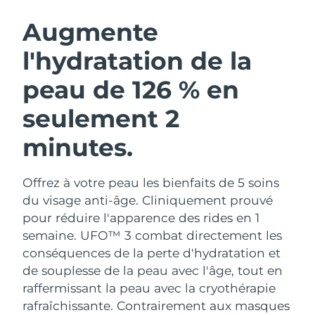
ROUTINE DE BEAUTÉ SUÉDOISE
Autriche
Livraison estimée
8/10/26
Augmente
l'hydratation de la
Bahreïn
Livraison estimée
8/11/26
peau de 126 % en
Nettoyage du visage
Lifting
Belgique
Livraison estimée
8/10/26
LUNA™ 4 coffret
BEAR™ 2 coffret
seulement 2
Bermudes
Livraison estimée
8/16/26
Anti-aging massage
Microcurrent toning
minutes.
Bosnie-Herzégovine
Livraison estimée
8/13/26
Hydratation
Soin bucco-dentaire
LUNA™ 4 Plus
BEAR™ 2 go
Offrez à votre peau les bienfaits de 5 soins
Brunei
Livraison estimée
8/15/26
UFO™ 3 coffret
issa™ 4
Massage, LED heating
Microcurrent toning on-the-go
du visage anti-âge. Cliniquement prouvé
FAQ™ TRAITEMENT ANTI-ÂGE
Deep facial hydration
Hybrid silicone sonic toothbrush
pour réduire l'apparence des rides en 1
Bulgarie
Livraison estimée
8/10/26
semaine. UFO™ 3 combat directement les
NEW
LUNA™ 4 Men
BEAR™ 2 eyes & lips
conséquences de la perte d'hydratation et
Canada
Livraison estimée
8/14/26
UFO™ 3 LED
issa™ 4 plus
For men, anti-aging massage
Microcurrent line smoothing device
de souplesse de la peau avec l'âge, tout en
Near-infrared and red light therapy
Smart hybrid silicone sonic toothbrush
Chili
raffermissant la peau avec la cryothérapie
Livraison estimée
8/14/26
device
Anti-âge
Traitements LED
rafraîchissante.
Contrairement aux masques