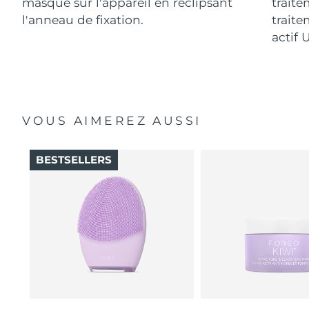
masque sur l'appareil en reclipsant
traite
l'anneau de fixation.
traite
actif 
VOUS AIMEREZ AUSSI
BESTSELLERS