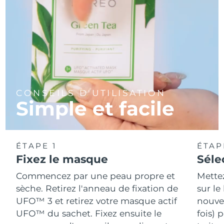
CONSEILS D'UTILISATION
Simple et facile
ÉTAPE 1
ÉTAP
Fixez le masque
Séle
Commencez par une peau propre et
Mette
sèche. Retirez l'anneau de fixation de
sur le
UFO™ 3 et retirez votre masque actif
nouvea
UFO™ du sachet. Fixez ensuite le
fois) 