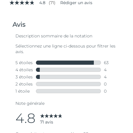
4.8
(71)
Rédiger un avis
4.8
étoiles
sur
5,
valeur
de
la
note
moyenne.
Read
71
Reviews.
Lien
sur
la
même
page.