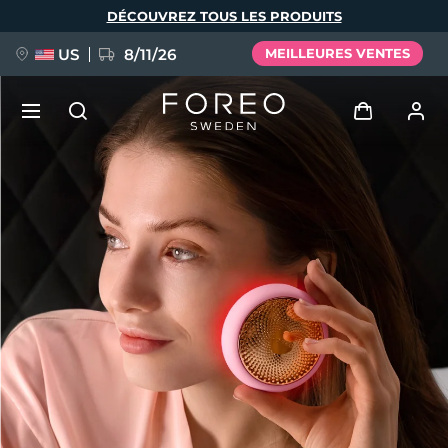
Aller
DÉCOUVREZ TOUS LES PRODUITS
au
contenu
principal
US
8/11/26
MEILLEURES VENTES
NOUVEAU
Se connecter
Langue
BREAKING NEWS
Profil de l'utilisateur
English
Deutsch
Español
Mes appareils
FAQ™ Pure Beauty-Tech Elixir
Français
Italiano
Português
Mes commandes
Polski
Svenska
Русский
Türkçe
简体中文
繁體中文
Mes adresses
issa™ Teeth Whitening Set
Mes abonnements