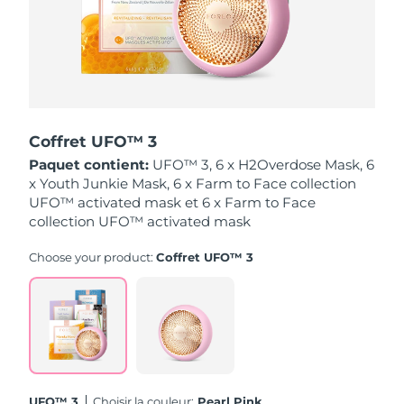
Singapour
Livraison estimée
8/12/26
Slovaquie
Livraison estimée
8/10/26
Slovénie
Livraison estimée
8/10/26
Coffret UFO™ 3
Afrique du Sud
Livraison estimée
8/18/26
Paquet contient:
UFO™ 3, 6 x H2Overdose Mask, 6
x Youth Junkie Mask, 6 x Farm to Face collection
Corée du Sud
Livraison estimée
8/12/26
UFO™ activated mask et 6 x Farm to Face
collection UFO™ activated mask
Espagne
Livraison estimée
8/10/26
Choose your product:
Coffret UFO™ 3
Suède
Livraison estimée
8/10/26
Suisse
Livraison estimée
8/10/26
Taïwan
Livraison estimée
8/15/26
Thaïlande
Livraison estimée
8/14/26
UFO™ 3
Choisir la couleur:
Pearl Pink