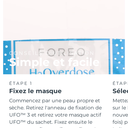
CONSEILS D'UTILISATION
Simple et facile
ÉTAPE 1
ÉTAP
Fixez le masque
Séle
Commencez par une peau propre et
Mette
sèche. Retirez l'anneau de fixation de
sur le
UFO™ 3 et retirez votre masque actif
nouvea
UFO™ du sachet. Fixez ensuite le
fois) 