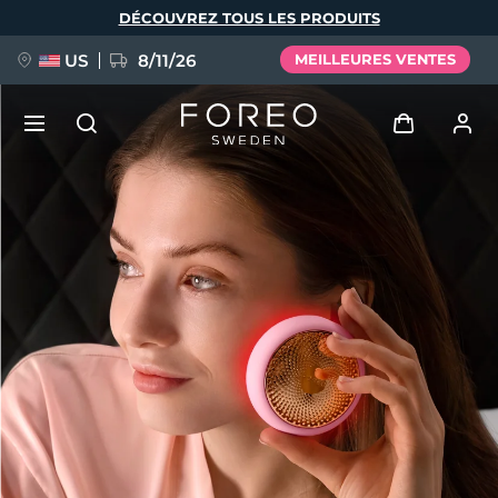
Aller
DÉCOUVREZ TOUS LES PRODUITS
au
contenu
principal
US
8/11/26
MEILLEURES VENTES
NOUVEAU
Se connecter
Langue
BREAKING NEWS
Profil de l'utilisateur
English
Deutsch
Español
Mes appareils
FAQ™ Pure Beauty-Tech Elixir
Français
Italiano
Português
Mes commandes
Polski
Svenska
Русский
Türkçe
简体中文
繁體中文
Mes adresses
issa™ Teeth Whitening Set
Mes abonnements