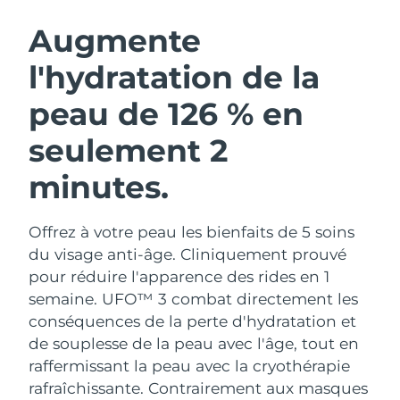
ROUTINE DE BEAUTÉ SUÉDOISE
Autriche
Livraison estimée
8/10/26
Augmente
l'hydratation de la
Bahreïn
Livraison estimée
8/11/26
peau de 126 % en
Nettoyage du visage
Lifting
Belgique
Livraison estimée
8/10/26
LUNA™ 4 coffret
BEAR™ 2 coffret
seulement 2
Bermudes
Livraison estimée
8/16/26
Anti-aging massage
Microcurrent toning
minutes.
Bosnie-Herzégovine
Livraison estimée
8/13/26
Hydratation
Soin bucco-dentaire
LUNA™ 4 Plus
BEAR™ 2 go
Offrez à votre peau les bienfaits de 5 soins
Brunei
Livraison estimée
8/15/26
UFO™ 3 coffret
issa™ 4
Massage, LED heating
Microcurrent toning on-the-go
du visage anti-âge. Cliniquement prouvé
FAQ™ TRAITEMENT ANTI-ÂGE
Deep facial hydration
Hybrid silicone sonic toothbrush
pour réduire l'apparence des rides en 1
Bulgarie
Livraison estimée
8/10/26
semaine. UFO™ 3 combat directement les
NEW
LUNA™ 4 Men
BEAR™ 2 eyes & lips
conséquences de la perte d'hydratation et
Canada
Livraison estimée
8/14/26
UFO™ 3 LED
issa™ 4 plus
For men, anti-aging massage
Microcurrent line smoothing device
de souplesse de la peau avec l'âge, tout en
Near-infrared and red light therapy
Smart hybrid silicone sonic toothbrush
Chili
raffermissant la peau avec la cryothérapie
Livraison estimée
8/14/26
device
Anti-âge
Traitements LED
rafraîchissante.
Contrairement aux masques