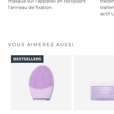
masque sur l'appareil en reclipsant
traite
l'anneau de fixation.
traite
actif 
VOUS AIMEREZ AUSSI
BESTSELLERS