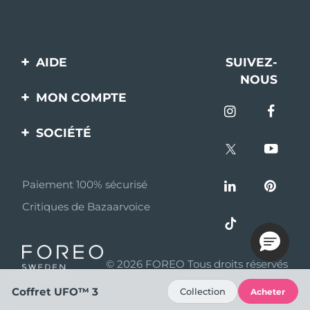
AIDE
SUIVEZ-
NOUS
Contactez-nous
MON COMPTE
Commandes et
Enregistrement produit
livraisons
SOCIÉTÉ
Aide
Garantie et retours
A propos de FOREO
Questions et réponses
Paiement 100% sécurisé
Programme d’affiliation
Critiques de Bazaarvoice
Informations sur la
Nouvelles d'affiliation
batterie
MYSA
© 2026 FOREO Tous droits réservés
Partenaires
distributeurs
Coffret UFO™ 3
Collection
Acheter
Conditions d'utilisation