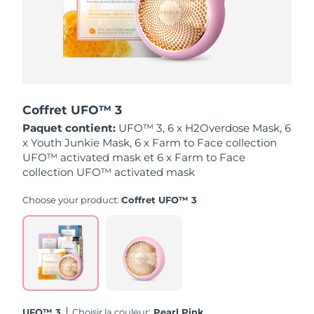
Singapour
Livraison estimée
8/12/26
Slovaquie
Livraison estimée
8/10/26
Slovénie
Livraison estimée
8/10/26
Coffret UFO™ 3
Afrique du Sud
Livraison estimée
8/18/26
Paquet contient:
UFO™ 3, 6 x H2Overdose Mask, 6
x Youth Junkie Mask, 6 x Farm to Face collection
Corée du Sud
Livraison estimée
8/12/26
UFO™ activated mask et 6 x Farm to Face
collection UFO™ activated mask
Espagne
Livraison estimée
8/10/26
Choose your product:
Coffret UFO™ 3
Suède
Livraison estimée
8/10/26
Suisse
Livraison estimée
8/10/26
Taïwan
Livraison estimée
8/15/26
Thaïlande
Livraison estimée
8/14/26
UFO™ 3
Choisir la couleur:
Pearl Pink