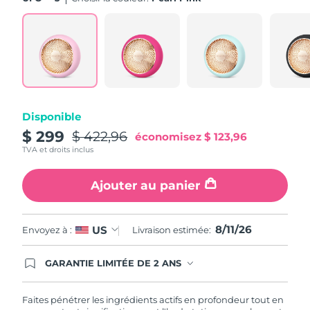
Turquie
Livraison estimée
8/11/26
Émirats arabes unis
Livraison estimée
8/11/26
Royaume-Uni
Livraison estimée
8/10/26
Disponible
États-Unis
Livraison estimée
8/11/26
$ 299
$ 422,96
économisez
$ 123,96
TVA et droits inclus
Ouzbékistan
Livraison estimée
8/15/26
Ajouter au panier
Viêt Nam
Livraison estimée
8/16/26
8/11/26
US
Envoyez à :
Livraison estimée:
GARANTIE LIMITÉE DE 2 ANS
En commandant aujourd'hui, vous êtes
automatiquement couverts par la garantie
FOREO. Cela signifie que si vous rencontrez des
Faites pénétrer les ingrédients actifs en profondeur tout en