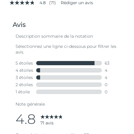
4.8
(71)
Rédiger un avis
4.8
étoiles
sur
5,
valeur
de
la
note
moyenne.
Read
71
Reviews.
Lien
sur
la
même
page.