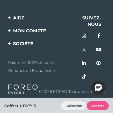
AIDE
SUIVEZ-
NOUS
Contactez-nous
MON COMPTE
Commandes et
Enregistrement produit
livraisons
SOCIÉTÉ
Aide
Garantie et retours
A propos de FOREO
Questions et réponses
Paiement 100% sécurisé
Programme d’affiliation
Critiques de Bazaarvoice
Informations sur la
Nouvelles d'affiliation
batterie
MYSA
© 2026 FOREO Tous droits réservés
Partenaires
distributeurs
Coffret UFO™ 3
Collection
Acheter
Conditions d'utilisation