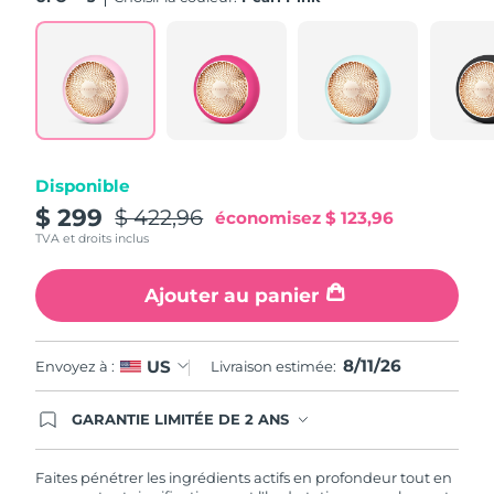
Turquie
Livraison estimée
11/08/2026
Émirats arabes unis
Livraison estimée
11/08/2026
Royaume-Uni
Livraison estimée
10/08/2026
Disponible
États-Unis
Livraison estimée
11/08/2026
$ 299
$ 422,96
économisez
$ 123,96
TVA et droits inclus
Ouzbékistan
Livraison estimée
15/08/2026
Ajouter au panier
Viêt Nam
Livraison estimée
16/08/2026
8/11/26
US
Envoyez à :
Livraison estimée:
GARANTIE LIMITÉE DE 2 ANS
En commandant aujourd'hui, vous êtes
automatiquement couverts par la garantie
FOREO. Cela signifie que si vous rencontrez des
Faites pénétrer les ingrédients actifs en profondeur tout en