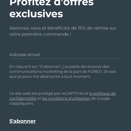
Profitez d'offres
exclusives
Abonnez-vous et bénéficiez de 15% de remise sur
votre première commande !
Adresse email
En cliquant sur "S'abonner", j'accepte de recevoir des
communications marketing de la part de FOREO. Je sais
que je peux me désinscrire à tout moment.
Ce site web est protégé par reCAPTCHA et
la politique de
confidentialité
et
les conditions d'utilisation
de Google
s'appliquent.