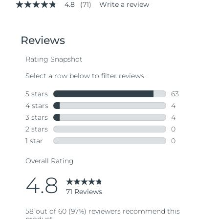
4.8
(71)
Write a review
4.8
out
of
5
stars,
average
rating
value.
Read
71
Reviews.
Same
page
link.