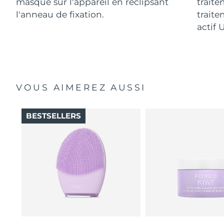
masque sur l'appareil en reclipsant
traite
l'anneau de fixation.
traite
actif 
VOUS AIMEREZ AUSSI
BESTSELLERS