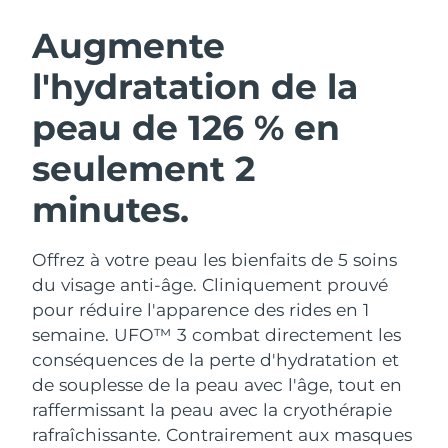
ROUTINE DE BEAUTÉ SUÉDOISE
Autriche
Livraison estimée
10/08/2026
Augmente
l'hydratation de la
Bahreïn
Livraison estimée
11/08/2026
peau de 126 % en
Nettoyage du visage
Lifting
Belgique
Livraison estimée
10/08/2026
LUNA™ 4 coffret
BEAR™ 2 coffret
seulement 2
Bermudes
Livraison estimée
16/08/2026
Anti-aging massage
Microcurrent toning
minutes.
Bosnie-Herzégovine
Livraison estimée
13/08/2026
Hydratation
Soin bucco-dentaire
LUNA™ 4 Plus
BEAR™ 2 go
Offrez à votre peau les bienfaits de 5 soins
Brunei
Livraison estimée
15/08/2026
UFO™ 3 coffret
issa™ 4
Massage, LED heating
Microcurrent toning on-the-go
du visage anti-âge. Cliniquement prouvé
FAQ™ TRAITEMENT ANTI-ÂGE
Deep facial hydration
Hybrid silicone sonic toothbrush
pour réduire l'apparence des rides en 1
Bulgarie
Livraison estimée
10/08/2026
semaine. UFO™ 3 combat directement les
NEW
LUNA™ 4 Men
BEAR™ 2 eyes & lips
conséquences de la perte d'hydratation et
Canada
Livraison estimée
14/08/2026
UFO™ 3 LED
issa™ 4 plus
For men, anti-aging massage
Microcurrent line smoothing device
de souplesse de la peau avec l'âge, tout en
Near-infrared and red light therapy
Smart hybrid silicone sonic toothbrush
Chili
raffermissant la peau avec la cryothérapie
Livraison estimée
14/08/2026
device
Anti-âge
Traitements LED
rafraîchissante.
Contrairement aux masques