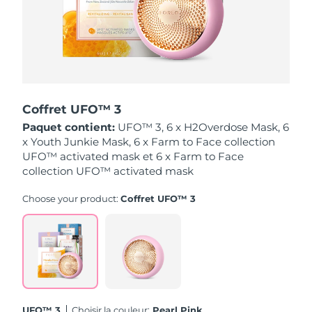
Singapour
Livraison estimée
12/08/2026
Slovaquie
Livraison estimée
10/08/2026
Slovénie
Livraison estimée
10/08/2026
Coffret UFO™ 3
Afrique du Sud
Livraison estimée
18/08/2026
Paquet contient:
UFO™ 3, 6 x H2Overdose Mask, 6
x Youth Junkie Mask, 6 x Farm to Face collection
Corée du Sud
Livraison estimée
12/08/2026
UFO™ activated mask et 6 x Farm to Face
collection UFO™ activated mask
Espagne
Livraison estimée
10/08/2026
Choose your product:
Coffret UFO™ 3
Suède
Livraison estimée
10/08/2026
Suisse
Livraison estimée
10/08/2026
Taïwan
Livraison estimée
15/08/2026
Thaïlande
Livraison estimée
14/08/2026
UFO™ 3
Choisir la couleur:
Pearl Pink