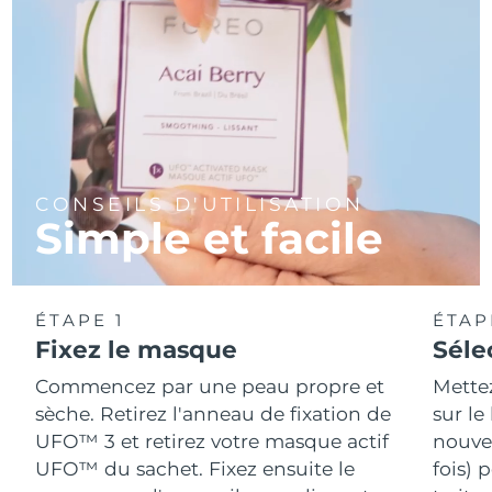
CONSEILS D'UTILISATION
Simple et facile
ÉTAPE 1
ÉTAP
Fixez le masque
Séle
Commencez par une peau propre et
Mette
sèche. Retirez l'anneau de fixation de
sur le
UFO™ 3 et retirez votre masque actif
nouvea
UFO™ du sachet. Fixez ensuite le
fois) 