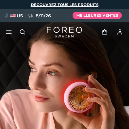
Aller
DÉCOUVREZ TOUS LES PRODUITS
au
contenu
principal
US
8/11/26
MEILLEURES VENTES
NOUVEAU
Se connecter
Langue
BREAKING NEWS
Profil de l'utilisateur
English
Deutsch
Español
Mes appareils
FAQ™ Pure Beauty-Tech Elixir
Français
Italiano
Português
Mes commandes
Polski
Svenska
Русский
Türkçe
简体中文
繁體中文
Mes adresses
issa™ Teeth Whitening Set
Mes abonnements