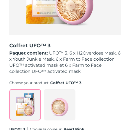
Singapour
Livraison estimée
8/11/26
Slovaquie
Livraison estimée
8/9/26
Slovénie
Livraison estimée
8/9/26
Coffret UFO™ 3
Afrique du Sud
Livraison estimée
8/17/26
Paquet contient:
UFO™ 3, 6 x H2Overdose Mask, 6
x Youth Junkie Mask, 6 x Farm to Face collection
Corée du Sud
Livraison estimée
8/11/26
UFO™ activated mask et 6 x Farm to Face
collection UFO™ activated mask
Espagne
Livraison estimée
8/9/26
Choose your product:
Coffret UFO™ 3
Suède
Livraison estimée
8/9/26
Suisse
Livraison estimée
8/9/26
Taïwan
Livraison estimée
8/14/26
Thaïlande
Livraison estimée
8/13/26
UFO™ 3
Choisir la couleur:
Pearl Pink