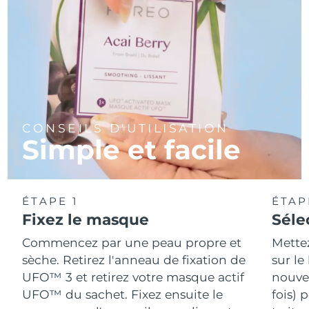
CONSEILS D'UTILISATION
Simple et facile
ÉTAPE 1
ÉTAP
Fixez le masque
Séle
Commencez par une peau propre et
Mette
sèche. Retirez l'anneau de fixation de
sur le
UFO™ 3 et retirez votre masque actif
nouvea
UFO™ du sachet. Fixez ensuite le
fois) 