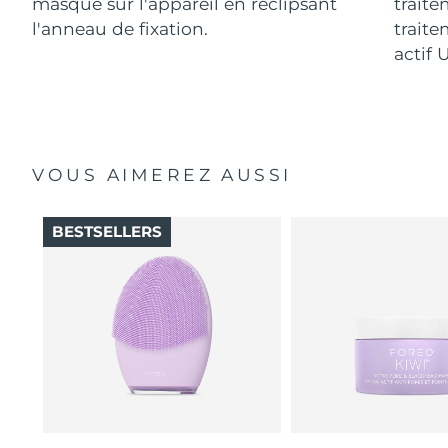
masque sur l'appareil en reclipsant
traite
l'anneau de fixation.
traite
actif 
VOUS AIMEREZ AUSSI
BESTSELLERS