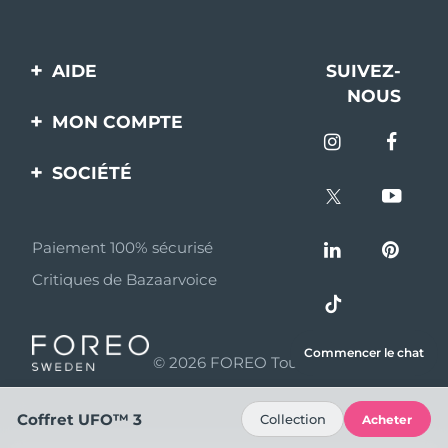
AIDE
SUIVEZ-
NOUS
Contactez-nous
MON COMPTE
Commandes et
Enregistrement produit
livraisons
SOCIÉTÉ
Aide
Garantie et retours
A propos de FOREO
Questions et réponses
Paiement 100% sécurisé
Programme d’affiliation
Critiques de Bazaarvoice
Informations sur la
Nouvelles d'affiliation
batterie
MYSA
Commencer le chat
© 2026 FOREO Tous droits réservés
Partenaires
distributeurs
Coffret UFO™ 3
Collection
Acheter
Conditions d'utilisation