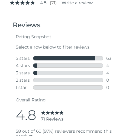
4.8
(71)
Write a review
4.8
out
of
5
stars,
average
rating
value.
Read
71
Reviews.
Same
page
link.