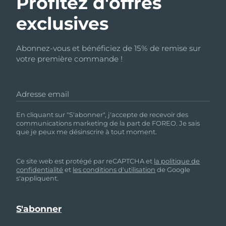
Profitez d'offres
exclusives
Abonnez-vous et bénéficiez de 15% de remise sur
votre première commande !
Adresse email
En cliquant sur "S'abonner", j'accepte de recevoir des
communications marketing de la part de FOREO. Je sais
que je peux me désinscrire à tout moment.
Ce site web est protégé par reCAPTCHA et
la politique de
confidentialité
et
les conditions d'utilisation
de Google
s'appliquent.