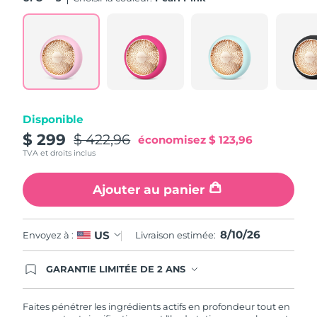
Turquie
Livraison estimée
8/10/26
Émirats arabes unis
Livraison estimée
8/10/26
Royaume-Uni
Livraison estimée
8/9/26
Disponible
États-Unis
Livraison estimée
8/10/26
$ 299
$ 422,96
économisez
$ 123,96
TVA et droits inclus
Ouzbékistan
Livraison estimée
8/14/26
Ajouter au panier
Viêt Nam
Livraison estimée
8/15/26
8/10/26
US
Envoyez à :
Livraison estimée:
GARANTIE LIMITÉE DE 2 ANS
En commandant aujourd'hui, vous êtes
automatiquement couverts par la garantie
FOREO. Cela signifie que si vous rencontrez des
Faites pénétrer les ingrédients actifs en profondeur tout en