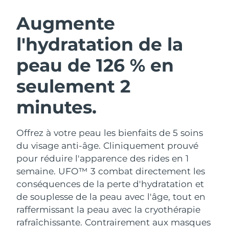
ROUTINE DE BEAUTÉ SUÉDOISE
Autriche
Livraison estimée
8/9/26
Augmente
l'hydratation de la
Bahreïn
Livraison estimée
8/10/26
peau de 126 % en
Nettoyage du visage
Lifting
Belgique
Livraison estimée
8/9/26
LUNA™ 4 coffret
BEAR™ 2 coffret
seulement 2
Bermudes
Livraison estimée
8/15/26
Anti-aging massage
Microcurrent toning
minutes.
Bosnie-Herzégovine
Livraison estimée
8/12/26
Hydratation
Soin bucco-dentaire
LUNA™ 4 Plus
BEAR™ 2 go
Offrez à votre peau les bienfaits de 5 soins
Brunei
Livraison estimée
8/14/26
UFO™ 3 coffret
issa™ 4
Massage, LED heating
Microcurrent toning on-the-go
du visage anti-âge. Cliniquement prouvé
FAQ™ TRAITEMENT ANTI-ÂGE
Deep facial hydration
Hybrid silicone sonic toothbrush
pour réduire l'apparence des rides en 1
Bulgarie
Livraison estimée
8/9/26
semaine. UFO™ 3 combat directement les
NEW
LUNA™ 4 Men
BEAR™ 2 eyes & lips
conséquences de la perte d'hydratation et
Canada
Livraison estimée
8/13/26
UFO™ 3 LED
issa™ 4 plus
For men, anti-aging massage
Microcurrent line smoothing device
de souplesse de la peau avec l'âge, tout en
Near-infrared and red light therapy
Smart hybrid silicone sonic toothbrush
Chili
raffermissant la peau avec la cryothérapie
Livraison estimée
8/13/26
device
Anti-âge
Traitements LED
rafraîchissante.
Contrairement aux masques