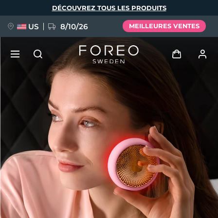
Aller
DÉCOUVREZ TOUS LES PRODUITS
au
contenu
principal
US
8/10/26
MEILLEURES VENTES
NOUVEAU
Se connecter
Langue
BREAKING NEWS
Profil de l'utilisateur
English
Deutsch
Español
Mes appareils
FAQ™ Pure Beauty-Tech Elixir
Français
Italiano
Português
Mes commandes
Polski
Svenska
Русский
Türkçe
简体中文
繁體中文
Mes adresses
issa™ Teeth Whitening Set
Mes abonnements