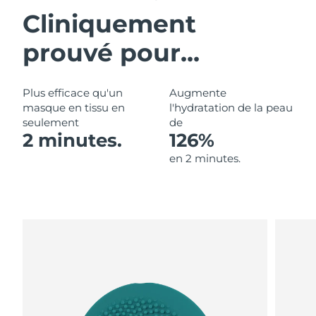
Cliniquement
Philippines
Livraison estimée
8/13/26
prouvé pour...
Pologne
Livraison estimée
8/11/26
Plus efficace qu'un
Augmente
Portugal
Livraison estimée
8/10/26
masque en tissu en
l'hydratation de la peau
seulement
de
Porto Rico
Livraison estimée
8/12/26
2 minutes.
126%
en 2 minutes.
Qatar
Livraison estimée
8/11/26
La Réunion
Livraison estimée
8/15/26
Roumanie
Livraison estimée
8/10/26
Russie
Livraison estimée
8/18/26
Arabie saoudite
Livraison estimée
8/11/26