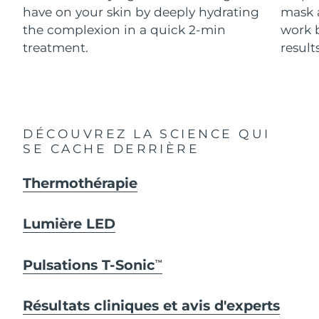
Advanced pore care essentials
For healthy hair
have on your skin by deeply hydrating
mask 
18% PAP
Israël
Livraison estimée
8/14/26
Cosmétiques
Hommes
the complexion in a quick 2-min
work b
treatment.
results
Italie
Livraison estimée
8/10/26
Japon
Livraison estimée
8/13/26
Acheter tout
Jersey
Livraison estimée
8/15/26
DÉCOUVREZ LA SCIENCE QUI
SE CACHE DERRIÈRE
Kazakhstan
Livraison estimée
8/12/26
FOREO APP
Thermothérapie
Koweït
Livraison estimée
8/10/26
À PROPROS
Lettonie
Livraison estimée
8/10/26
Lumière LED
Liban
Livraison estimée
8/11/26
Pulsations T-Sonic
TM
Lituanie
Livraison estimée
8/10/26
Résultats cliniques et avis d'experts
Luxembourg
Livraison estimée
8/10/26