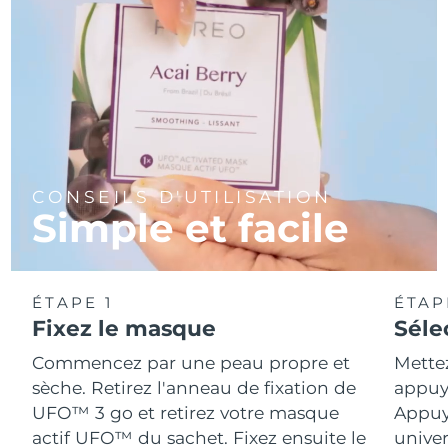
CONSEILS D'UTILISATION
Simple et facile
ÉTAPE 1
ÉTAP
Fixez le masque
Séle
Commencez par une peau propre et
Mette
sèche. Retirez l'anneau de fixation de
appuya
UFO™ 3 go et retirez votre masque
Appuy
actif UFO™ du sachet. Fixez ensuite le
univer