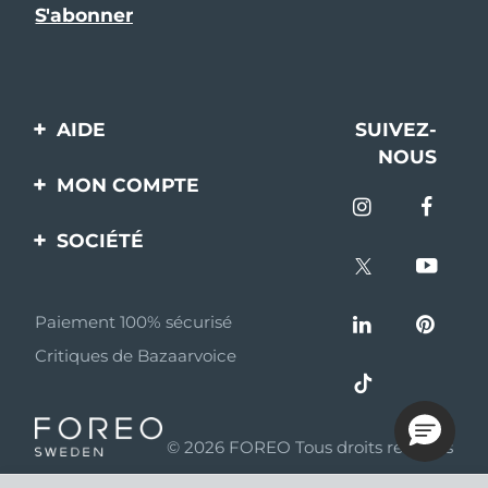
AIDE
SUIVEZ-
NOUS
Contactez-nous
MON COMPTE
Commandes et
Enregistrement produit
livraisons
SOCIÉTÉ
Aide
Garantie et retours
A propos de FOREO
Questions et réponses
Paiement 100% sécurisé
Programme d’affiliation
Critiques de Bazaarvoice
Informations sur la
Nouvelles d'affiliation
batterie
MYSA
© 2026 FOREO Tous droits réservés
Partenaires
distributeurs