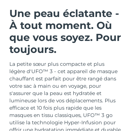
ROUTINE DE BEAUTÉ SUÉDOISE
Autriche
Livraison estimée
8/10/26
Une peau éclatante -
À tout moment. Où
Bahreïn
Livraison estimée
8/11/26
que vous soyez. Pour
Nettoyage du visage
Lifting
Belgique
Livraison estimée
8/10/26
LUNA™ 4 coffret
BEAR™ 2 coffret
toujours.
Bermudes
Livraison estimée
8/16/26
Anti-aging massage
Microcurrent toning
La petite sœur plus compacte et plus
Bosnie-Herzégovine
Livraison estimée
8/13/26
Hydratation
Soin bucco-dentaire
légère d'UFO™ 3 - cet appareil de masque
LUNA™ 4 Plus
BEAR™ 2 go
Brunei
chauffant est parfait pour être rangé dans
Livraison estimée
8/15/26
UFO™ 3 coffret
issa™ 4
Massage, LED heating
Microcurrent toning on-the-go
votre sac à main ou en voyage, pour
FAQ™ TRAITEMENT ANTI-ÂGE
Deep facial hydration
Hybrid silicone sonic toothbrush
Bulgarie
Livraison estimée
8/10/26
s'assurer que la peau est hydratée et
lumineuse lors de vos déplacements.
Plus
NEW
LUNA™ 4 Men
BEAR™ 2 eyes & lips
Canada
Livraison estimée
8/14/26
UFO™ 3 LED
efficace et 10 fois plus rapide que les
issa™ 4 plus
For men, anti-aging massage
Microcurrent line smoothing device
masques en tissu classiques, UFO™ 3 go
Near-infrared and red light therapy
Smart hybrid silicone sonic toothbrush
Chili
Livraison estimée
8/14/26
device
Anti-âge
Traitements LED
utilise la technologie Hyper-Infusion pour
offrir une hydratation immédiate et durable