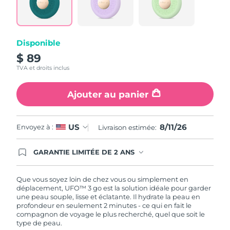
link.
Turquie
Livraison estimée
8/11/26
Disponible
Émirats arabes unis
Livraison estimée
8/11/26
$ 89
Royaume-Uni
Livraison estimée
8/10/26
TVA et droits inclus
États-Unis
Livraison estimée
8/11/26
Ajouter au panier
Ouzbékistan
Livraison estimée
8/15/26
8/11/26
US
Envoyez à :
Livraison estimée:
Viêt Nam
Livraison estimée
8/16/26
GARANTIE LIMITÉE DE 2 ANS
En commandant aujourd'hui, vous êtes
automatiquement couverts par la garantie
FOREO. Cela signifie que si vous rencontrez des
Que vous soyez loin de chez vous ou simplement en
problèmes avec votre appareil pendant les 2 ans
déplacement, UFO™ 3 go est la solution idéale pour garder
de garantie limitée, FOREO vous remplace ce
une peau souple, lisse et éclatante. Il hydrate la peau en
dernier gratuitement.
profondeur en seulement 2 minutes - ce qui en fait le
compagnon de voyage le plus recherché, quel que soit le
type de peau.