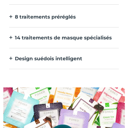
Plus efficace qu'un masque en tissu. Et 10
fois plus rapide.
8 traitements préréglés
D'une simple pression sur un bouton.
Ajustez-les à vos préférences via
14 traitements de masque spécialisés
l'application.
La combinaison parfaite de technologies
pour compléter les ingrédients de votre
Design suédois intelligent
masque.
100% étanche et ultra-hygiénique. Jusqu'à
40 minutes d'utilisation par charge USB.