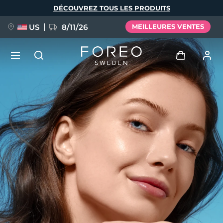
Aller
DÉCOUVREZ TOUS LES PRODUITS
au
contenu
principal
US
8/11/26
MEILLEURES VENTES
NOUVEAU
Se connecter
Langue
BREAKING NEWS
Profil de l'utilisateur
English
Deutsch
Español
Mes appareils
FAQ™ Pure Beauty-Tech Elixir
Français
Italiano
Português
Mes commandes
Polski
Svenska
Русский
Türkçe
简体中文
繁體中文
Mes adresses
issa™ Teeth Whitening Set
Mes abonnements