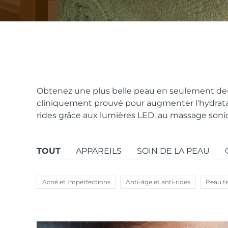
issa™ Teeth Whitening Set
FAQ™ Dual LED Panel
Obtenez une plus belle peau en seulement deu
cliniquement prouvé pour augmenter l'hydratat
rides grâce aux lumières LED, au massage sonique
POPULAIRE
TOUT
APPAREILS
SOIN DE LA PEAU
Offres spéciales
Bestsellers
Acné et Imperfections
Anti-âge et anti-rides
Peau t