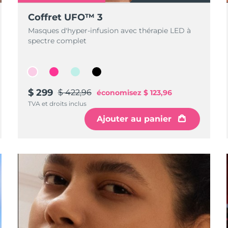
Coffret UFO™ 3
Masques d'hyper-infusion avec thérapie LED à
spectre complet
$ 299
$ 422,96
économisez
$ 123,96
TVA et droits inclus
Ajouter au panier