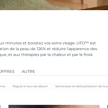
x minutes et boostez vos soins visage. UFO
™
est
ion de la peau de 126% et réduire l'apparence des
, et aux thérapies par la chaleur et par le froid.
OFFRES
AUTRE
erne
Régule le taux de sébum
Sécheresse et déshydratation de la 