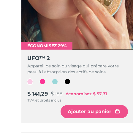
ÉCONOMISEZ 29%
UFO™ 2
Appareil de soin du visage qui prépare votre
peau à l'absorption des actifs de soins.
$ 141,29
$ 199
économisez
$ 57,71
TVA et droits inclus
Ajouter au panier