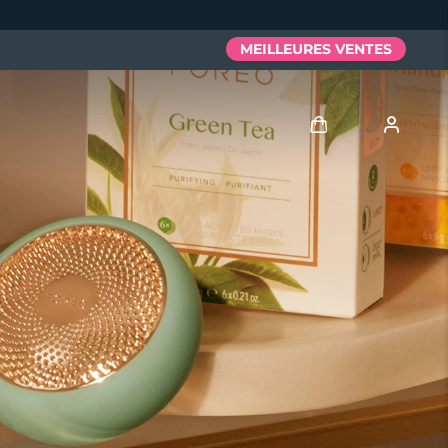
MEILLEURES VENTES
Se connecter
Profil de l'utilisateur
Mes appareils
Mes commandes
Mes adresses
Mes abonnements