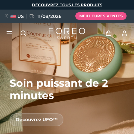
Aller
DÉCOUVREZ TOUS LES PRODUITS
au
contenu
principal
US
11/08/2026
MEILLEURES VENTES
NOUVEAU
Se connecter
Langue
BREAKING NEWS
Profil de l'utilisateur
Soin puissant de 2
English
Deutsch
Español
Mes appareils
FAQ™ Pure Beauty-Tech Elixir
Français
Italiano
Português
minutes
Mes commandes
Polski
Svenska
Русский
Türkçe
简体中文
繁體中文
Mes adresses
Découvrez UFO™
issa™ Teeth Whitening Set
Mes abonnements