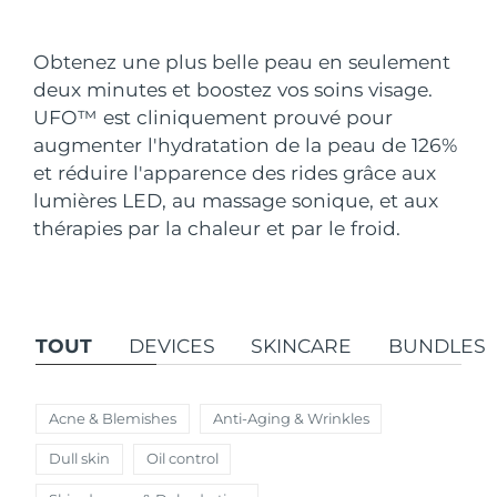
Pays de livraison
Obtenez une plus belle peau en seulement
États-Unis
Livraison estimée
11/08/2026
deux minutes et boostez vos soins visage.
FAQ™ Dual LED Panel
UFO
™
est cliniquement prouvé pour
Royaume-Uni
Livraison estimée
10/08/2026
augmenter l'hydratation de la peau de 126%
POPULAIRE
et réduire l'apparence des rides grâce aux
Espagne
Livraison estimée
10/08/2026
lumières LED, au massage sonique, et aux
Australie
thérapies par la chaleur et par le froid.
Livraison estimée
13/08/2026
France
Livraison estimée
10/08/2026
Offres spéciales
Bestsellers
Allemagne
Livraison estimée
10/08/2026
TOUT
DEVICES
SKINCARE
BUNDLES
Canada
Livraison estimée
14/08/2026
Acne & Blemishes
Anti-Aging & Wrinkles
Thérapie par lumière rouge
Dull skin
Oil control
Australie
Livraison estimée
13/08/2026