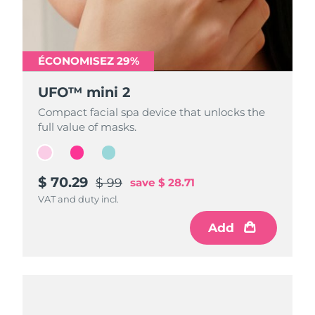
ÉCONOMISEZ 29%
ÉCONOMISEZ 29%
ÉCONOMISEZ 29%
UFO™ mini 2
UFO™ mini 2
UFO™ mini 2
Compact facial spa device that unlocks the
Compact facial spa device that unlocks the
Compact facial spa device that unlocks the
full value of masks.
full value of masks.
full value of masks.
$ 70.29
$ 70.29
$ 70.29
$ 99
$ 99
$ 99
save
save
save
$ 28.71
$ 28.71
$ 28.71
VAT and duty incl.
VAT and duty incl.
VAT and duty incl.
Add
Add
Add