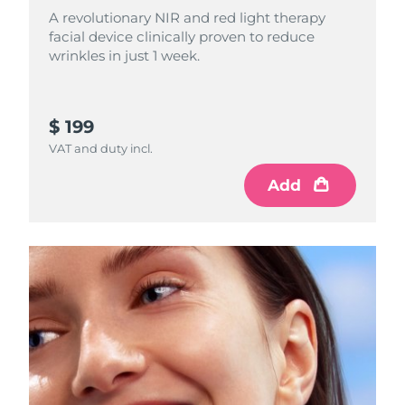
A revolutionary NIR and red light therapy
facial device clinically proven to reduce
Philippines
Livraison estimée
13/08/2026
wrinkles in just 1 week.
Pologne
Livraison estimée
11/08/2026
Portugal
Livraison estimée
10/08/2026
$ 199
VAT and duty incl.
Porto Rico
Livraison estimée
12/08/2026
Add
Qatar
Livraison estimée
11/08/2026
La Réunion
Livraison estimée
15/08/2026
Roumanie
Livraison estimée
10/08/2026
Russie
Livraison estimée
18/08/2026
Arabie saoudite
Livraison estimée
11/08/2026