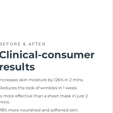
BEFORE & AFTER
Clinical-consumer
results
Increases skin moisture by 126% in 2 mins.
Reduces the look of wrinkles in 1 week.
Is more effective than a sheet mask in just 2
mins.
78% more nourished and softened skin.