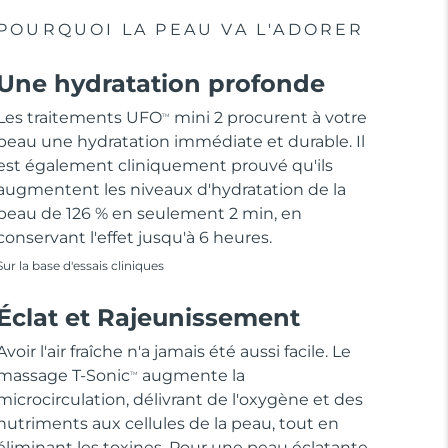
POURQUOI LA PEAU VA L'ADORER
Une hydratation profonde
Les traitements UFO
mini 2 procurent à votre
TM
peau une hydratation immédiate et durable. Il
est également cliniquement prouvé qu'ils
augmentent les niveaux d'hydratation de la
peau de 126 % en seulement 2 min, en
conservant l'effet jusqu'à 6 heures.
Sur la base d'essais cliniques
Éclat et Rajeunissement
Avoir l'air fraîche n'a jamais été aussi facile. Le
massage T-Sonic
augmente la
TM
microcirculation, délivrant de l'oxygène et des
nutriments aux cellules de la peau, tout en
éliminant les toxines. Pour une peau éclatante