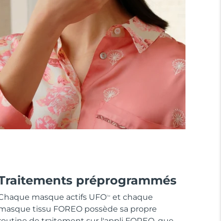
Traitements préprogrammés
Chaque masque actifs UFO
et chaque
TM
masque tissu FOREO possède sa propre
routine de traitement sur l'appli FOREO, que