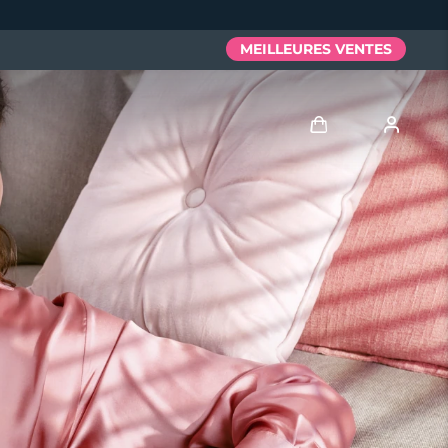
MEILLEURES VENTES
Se connecter
Profil de l'utilisateur
Mes appareils
Mes commandes
Mes adresses
Mes abonnements