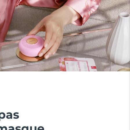
 pas
 masque