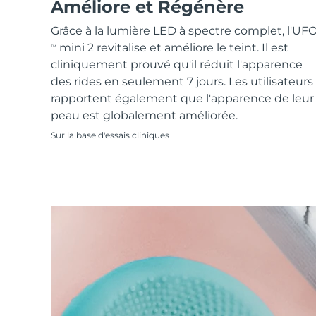
Soins de la peau KIWI™
Améliore et Régénère
All acne treatment devices
All revitalizing eye massagers
Serum
issa™ Teeth Whitening Gel
Advanced pore care essentials
For healthy hair
Grâce à la lumière LED à spectre complet, l'UF
18% PAP
mini 2 revitalise et améliore le teint. Il est
TM
Cosmétiques
Hommes
cliniquement prouvé qu'il réduit l'apparence
des rides en seulement 7 jours. Les utilisateurs
rapportent également que l'apparence de leur
peau est globalement améliorée.
Acheter tout
Sur la base d'essais cliniques
FOREO APP
À PROPROS