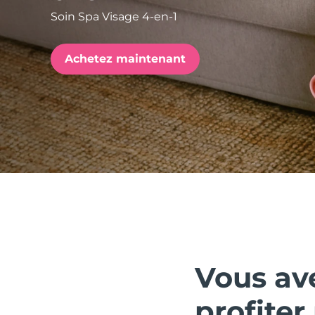
Soin Spa Visage 4-en-1
issa™ Teeth Whitening Set
Achetez maintenant
FAQ™ Dual LED Panel
POPULAIRE
Offres spéciales
Bestsellers
Vous av
profite