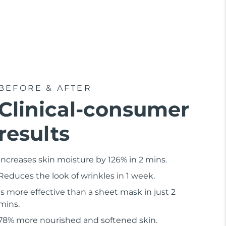
BEFORE & AFTER
Clinical-consumer
results
Increases skin moisture by 126% in 2 mins.
Reduces the look of wrinkles in 1 week.
Is more effective than a sheet mask in just 2
mins.
78% more nourished and softened skin.