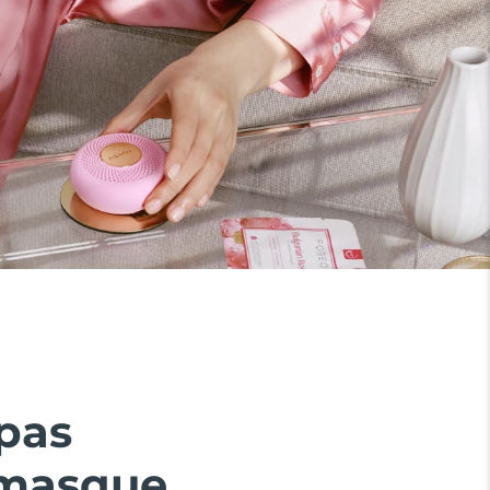
 pas
 masque