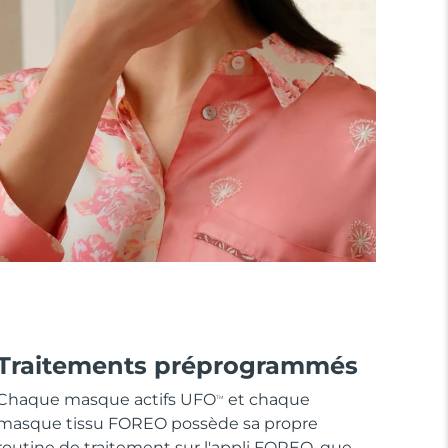
Traitements préprogrammés
Chaque masque actifs UFO
et chaque
TM
masque tissu FOREO possède sa propre
routine de traitement sur l'appli FOREO, que