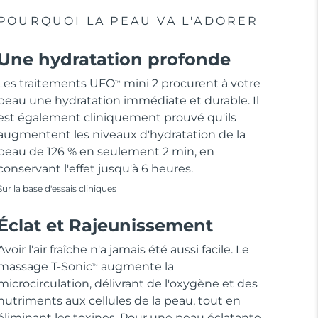
POURQUOI LA PEAU VA L'ADORER
Une hydratation profonde
Les traitements UFO
mini 2 procurent à votre
TM
peau une hydratation immédiate et durable. Il
est également cliniquement prouvé qu'ils
augmentent les niveaux d'hydratation de la
peau de 126 % en seulement 2 min, en
conservant l'effet jusqu'à 6 heures.
Sur la base d'essais cliniques
Éclat et Rajeunissement
Avoir l'air fraîche n'a jamais été aussi facile. Le
massage T-Sonic
augmente la
TM
microcirculation, délivrant de l'oxygène et des
nutriments aux cellules de la peau, tout en
éliminant les toxines. Pour une peau éclatante