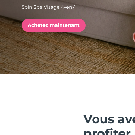
Soin Spa Visage 4-en-1
issa™ Teeth Whitening Set
Achetez maintenant
FAQ™ Dual LED Panel
POPULAIRE
Offres spéciales
Bestsellers
Vous av
profite