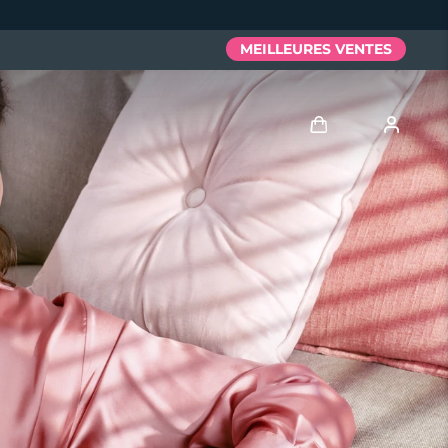
MEILLEURES VENTES
Se connecter
Profil de l'utilisateur
Mes appareils
Mes commandes
Mes adresses
Mes abonnements