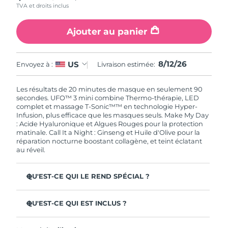
TVA et droits inclus
Singapour
Livraison estimée
8/13/26
Ajouter au panier
Slovaquie
Livraison estimée
8/11/26
Slovénie
Livraison estimée
8/11/26
8/12/26
US
Envoyez à :
Livraison estimée:
Afrique du Sud
Livraison estimée
8/19/26
Les résultats de 20 minutes de masque en seulement 90
secondes. UFO™ 3 mini combine Thermo-thérapie, LED
Corée du Sud
Livraison estimée
8/13/26
complet et massage T-Sonic™™ en technologie Hyper-
Infusion, plus efficace que les masques seuls. Make My Day
: Acide Hyaluronique et Algues Rouges pour la protection
Espagne
Livraison estimée
8/11/26
matinale. Call It a Night : Ginseng et Huile d'Olive pour la
réparation nocturne boostant collagène, et teint éclatant
au réveil.
Suède
Livraison estimée
8/11/26
Suisse
Livraison estimée
8/11/26
QU'EST-CE QUI LE REND SPÉCIAL ?
Cliniquement prouvé : augmente l'hydratation de 126 %
Taïwan
Livraison estimée
8/16/26
en 2 min et réduit les rides en 1 semaine.
QU'EST-CE QUI EST INCLUS ?
LED à spectre complet & 8 couleurs, dont lumière rouge
UFO™ 3 mini
Thaïlande
Livraison estimée
8/15/26
booster de collagène pour une peau ferme.