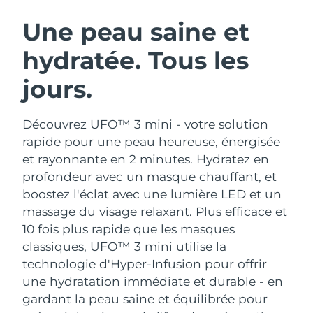
ROUTINE DE BEAUTÉ SUÉDOISE
Autriche
Livraison estimée
8/11/26
Une peau saine et
hydratée. Tous les
Bahreïn
Livraison estimée
8/12/26
jours.
Nettoyage du visage
Lifting
Belgique
Livraison estimée
8/11/26
LUNA™ 4 coffret
BEAR™ 2 coffret
Bermudes
Livraison estimée
8/17/26
Découvrez UFO™ 3 mini - votre solution
Anti-aging massage
Microcurrent toning
rapide pour une peau heureuse, énergisée
Bosnie-Herzégovine
Livraison estimée
8/14/26
et rayonnante en 2 minutes. Hydratez en
Hydratation
Soin bucco-dentaire
profondeur avec un masque chauffant, et
LUNA™ 4 Plus
BEAR™ 2 go
Brunei
Livraison estimée
8/16/26
UFO™ 3 coffret
issa™ 4
boostez l'éclat avec une lumière LED et un
Massage, LED heating
Microcurrent toning on-the-go
FAQ™ TRAITEMENT ANTI-ÂGE
massage du visage relaxant.
Plus efficace et
Deep facial hydration
Hybrid silicone sonic toothbrush
Bulgarie
Livraison estimée
8/11/26
10 fois plus rapide que les masques
NEW
classiques, UFO™ 3 mini utilise la
LUNA™ 4 Men
BEAR™ 2 eyes & lips
Canada
Livraison estimée
8/15/26
UFO™ 3 LED
issa™ 4 plus
technologie d'Hyper-Infusion pour offrir
For men, anti-aging massage
Microcurrent line smoothing device
Near-infrared and red light therapy
une hydratation immédiate et durable - en
Smart hybrid silicone sonic toothbrush
Chili
Livraison estimée
8/15/26
device
Anti-âge
Traitements LED
gardant la peau saine et équilibrée pour