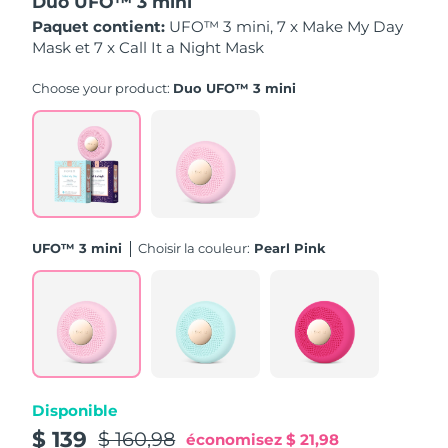
Duo UFO™ 3 mini
Paquet contient:
UFO™ 3 mini, 7 x Make My Day
Philippines
Livraison estimée
8/14/26
Mask et 7 x Call It a Night Mask
Pologne
Choose your product:
Duo UFO™ 3 mini
Livraison estimée
8/12/26
Portugal
Livraison estimée
8/11/26
Porto Rico
Livraison estimée
8/13/26
Qatar
Livraison estimée
8/12/26
UFO™ 3 mini
Choisir la couleur:
Pearl Pink
La Réunion
Livraison estimée
8/16/26
Roumanie
Livraison estimée
8/11/26
Russie
Livraison estimée
8/19/26
Disponible
Arabie saoudite
Livraison estimée
8/12/26
$ 139
$ 160,98
économisez
$ 21,98