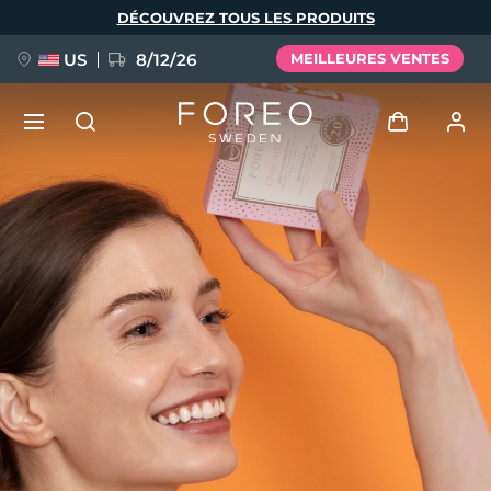
Aller
DÉCOUVREZ TOUS LES PRODUITS
au
contenu
principal
US
8/12/26
MEILLEURES VENTES
NOUVEAU
Se connecter
Langue
BREAKING NEWS
Profil de l'utilisateur
English
Deutsch
Español
Mes appareils
FAQ™ Pure Beauty-Tech Elixir
Français
Italiano
Português
Mes commandes
Polski
Svenska
Русский
Türkçe
简体中文
繁體中文
Mes adresses
issa™ Teeth Whitening Set
Mes abonnements