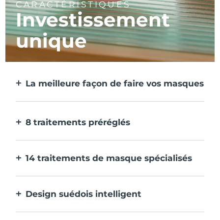
CARACTÉRISTIQUES
Investissement
unique
La meilleure façon de faire vos masques
Plus efficace qu'un masque en tissu. Et 10
fois plus rapide.
8 traitements préréglés
D'une simple pression sur un bouton.
Ajustez-les à vos préférences via
14 traitements de masque spécialisés
l'application.
La combinaison parfaite de technologies
pour compléter les ingrédients de votre
Design suédois intelligent
masque.
100% étanche et ultra-hygiénique. Jusqu'à
40 minutes d'utilisation par charge USB.