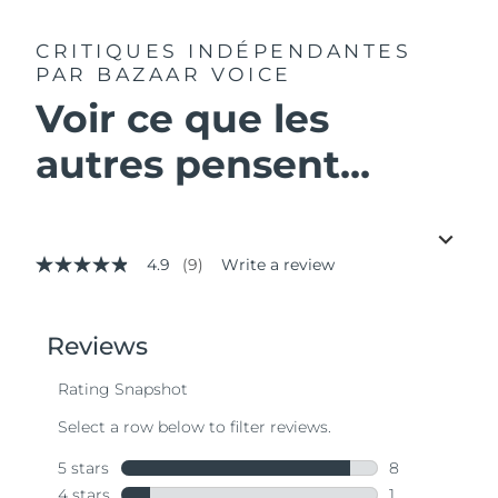
CRITIQUES INDÉPENDANTES
PAR BAZAAR VOICE
Voir ce que les
autres pensent...
4.9
(9)
Write a review
4.9
out
of
5
stars,
average
rating
value.
Read
9
Reviews.
Same
page