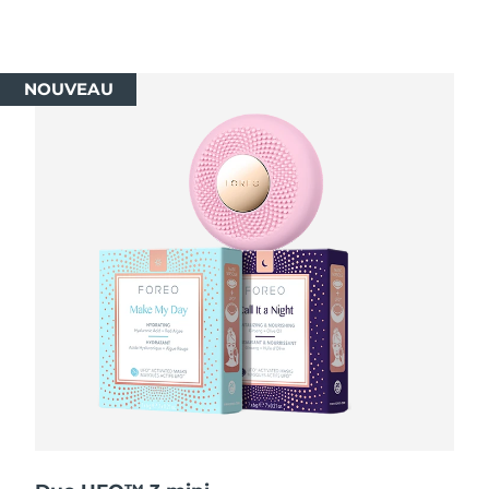
R.A.S. chinoise de
Livraison estimée
8/13/26
Macao
NOUVEAU
Malaisie
Livraison estimée
8/14/26
Malte
Livraison estimée
8/11/26
Mexique
Livraison estimée
8/15/26
Monaco
Livraison estimée
8/12/26
Pays-Bas
Livraison estimée
8/11/26
Nouvelle-Zélande
Livraison estimée
8/11/26
Norvège
Livraison estimée
8/11/26
Oman
Livraison estimée
8/14/26