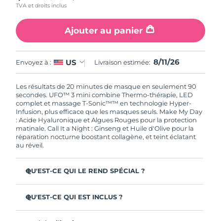
TVA et droits inclus
Singapour
Livraison estimée
8/12/26
Ajouter au panier
Slovaquie
Livraison estimée
8/10/26
Slovénie
Livraison estimée
8/10/26
8/11/26
US
Envoyez à :
Livraison estimée:
Afrique du Sud
Livraison estimée
8/18/26
Les résultats de 20 minutes de masque en seulement 90
secondes. UFO™ 3 mini combine Thermo-thérapie, LED
Corée du Sud
Livraison estimée
8/12/26
complet et massage T-Sonic™™ en technologie Hyper-
Infusion, plus efficace que les masques seuls. Make My Day
: Acide Hyaluronique et Algues Rouges pour la protection
Espagne
Livraison estimée
8/10/26
matinale. Call It a Night : Ginseng et Huile d'Olive pour la
réparation nocturne boostant collagène, et teint éclatant
au réveil.
Suède
Livraison estimée
8/10/26
Suisse
Livraison estimée
8/10/26
QU'EST-CE QUI LE REND SPÉCIAL ?
Cliniquement prouvé : augmente l'hydratation de 126 %
Taïwan
Livraison estimée
8/15/26
en 2 min et réduit les rides en 1 semaine.
QU'EST-CE QUI EST INCLUS ?
LED à spectre complet & 8 couleurs, dont lumière rouge
UFO™ 3 mini
Thaïlande
Livraison estimée
8/14/26
booster de collagène pour une peau ferme.