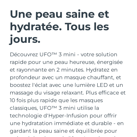
ROUTINE DE BEAUTÉ SUÉDOISE
Autriche
Livraison estimée
8/10/26
Une peau saine et
hydratée. Tous les
Bahreïn
Livraison estimée
8/11/26
jours.
Nettoyage du visage
Lifting
Belgique
Livraison estimée
8/10/26
LUNA™ 4 coffret
BEAR™ 2 coffret
Bermudes
Livraison estimée
8/16/26
Découvrez UFO™ 3 mini - votre solution
Anti-aging massage
Microcurrent toning
rapide pour une peau heureuse, énergisée
Bosnie-Herzégovine
Livraison estimée
8/13/26
et rayonnante en 2 minutes. Hydratez en
Hydratation
Soin bucco-dentaire
profondeur avec un masque chauffant, et
LUNA™ 4 Plus
BEAR™ 2 go
Brunei
Livraison estimée
8/15/26
UFO™ 3 coffret
issa™ 4
boostez l'éclat avec une lumière LED et un
Massage, LED heating
Microcurrent toning on-the-go
FAQ™ TRAITEMENT ANTI-ÂGE
massage du visage relaxant.
Plus efficace et
Deep facial hydration
Hybrid silicone sonic toothbrush
Bulgarie
Livraison estimée
8/10/26
10 fois plus rapide que les masques
NEW
classiques, UFO™ 3 mini utilise la
LUNA™ 4 Men
BEAR™ 2 eyes & lips
Canada
Livraison estimée
8/14/26
UFO™ 3 LED
issa™ 4 plus
technologie d'Hyper-Infusion pour offrir
For men, anti-aging massage
Microcurrent line smoothing device
Near-infrared and red light therapy
une hydratation immédiate et durable - en
Smart hybrid silicone sonic toothbrush
Chili
Livraison estimée
8/14/26
device
Anti-âge
Traitements LED
gardant la peau saine et équilibrée pour