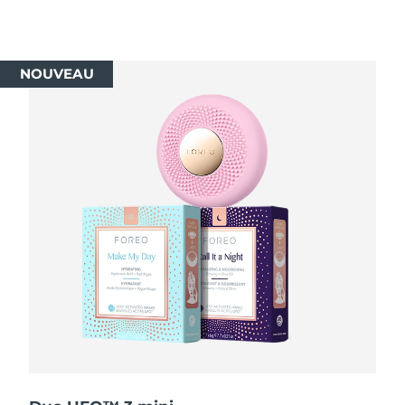
R.A.S. chinoise de
Livraison estimée
8/12/26
Macao
NOUVEAU
Malaisie
Livraison estimée
8/13/26
Malte
Livraison estimée
8/10/26
Mexique
Livraison estimée
8/14/26
Monaco
Livraison estimée
8/11/26
Pays-Bas
Livraison estimée
8/10/26
Nouvelle-Zélande
Livraison estimée
8/10/26
Norvège
Livraison estimée
8/10/26
Oman
Livraison estimée
8/13/26