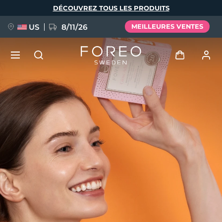
Aller
DÉCOUVREZ TOUS LES PRODUITS
au
contenu
principal
US
8/11/26
MEILLEURES VENTES
NOUVEAU
Se connecter
Langue
BREAKING NEWS
Profil de l'utilisateur
English
Deutsch
Español
Mes appareils
FAQ™ Pure Beauty-Tech Elixir
Français
Italiano
Português
Mes commandes
Polski
Svenska
Русский
Türkçe
简体中文
繁體中文
Mes adresses
issa™ Teeth Whitening Set
Mes abonnements