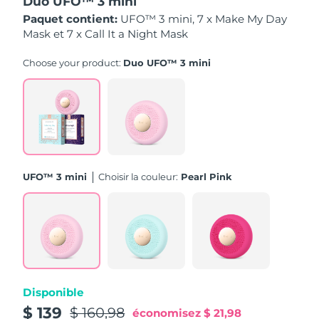
Duo UFO™ 3 mini
Paquet contient:
UFO™ 3 mini, 7 x Make My Day
Philippines
Livraison estimée
8/13/26
Mask et 7 x Call It a Night Mask
Pologne
Choose your product:
Duo UFO™ 3 mini
Livraison estimée
8/11/26
Portugal
Livraison estimée
8/10/26
Porto Rico
Livraison estimée
8/12/26
Qatar
Livraison estimée
8/11/26
UFO™ 3 mini
Choisir la couleur:
Pearl Pink
La Réunion
Livraison estimée
8/15/26
Roumanie
Livraison estimée
8/10/26
Russie
Livraison estimée
8/18/26
Disponible
Arabie saoudite
Livraison estimée
8/11/26
$ 139
$ 160,98
économisez
$ 21,98