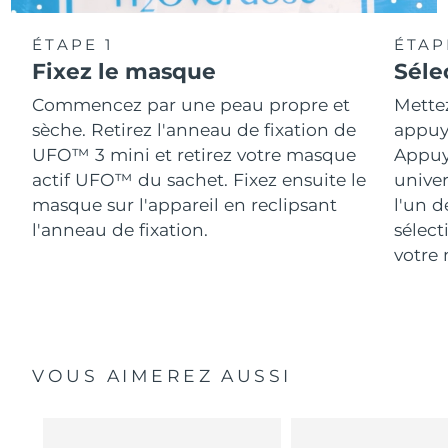
ÉTAPE 1
ÉTAP
Fixez le masque
Séle
Commencez par une peau propre et
Mette
sèche. Retirez l'anneau de fixation de
appuya
UFO™ 3 mini et retirez votre masque
Appuy
actif UFO™ du sachet. Fixez ensuite le
univer
masque sur l'appareil en reclipsant
l'un d
l'anneau de fixation.
sélect
votre 
VOUS AIMEREZ AUSSI