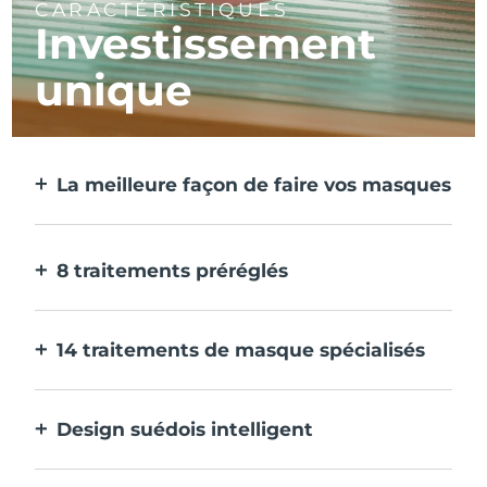
CARACTÉRISTIQUES
Investissement
unique
La meilleure façon de faire vos masques
Plus efficace qu'un masque en tissu. Et 10
fois plus rapide.
8 traitements préréglés
D'une simple pression sur un bouton.
Ajustez-les à vos préférences via
14 traitements de masque spécialisés
l'application.
La combinaison parfaite de technologies
pour compléter les ingrédients de votre
Design suédois intelligent
masque.
100% étanche et ultra-hygiénique. Jusqu'à
40 minutes d'utilisation par charge USB.