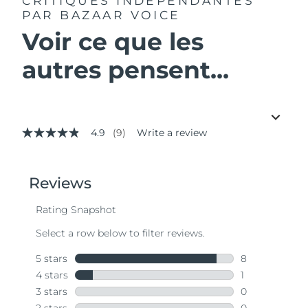
CRITIQUES INDÉPENDANTES
PAR BAZAAR VOICE
Voir ce que les
autres pensent...
4.9
(9)
Write a review
4.9
out
of
5
stars,
average
rating
value.
Read
9
Reviews.
Same
page
link.