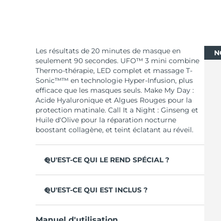
Les résultats de 20 minutes de masque en
N
seulement 90 secondes. UFO™ 3 mini combine
Thermo-thérapie, LED complet et massage T-
Sonic™™ en technologie Hyper-Infusion, plus
efficace que les masques seuls. Make My Day :
Acide Hyaluronique et Algues Rouges pour la
protection matinale. Call It a Night : Ginseng et
Huile d'Olive pour la réparation nocturne
boostant collagène, et teint éclatant au réveil.
QU'EST-CE QUI LE REND SPÉCIAL ?
Cliniquement prouvé : augmente
l'hydratation de 126 % en 2 min et réduit les
QU'EST-CE QUI EST INCLUS ?
rides en 1 semaine.
UFO™ 3 mini
LED à spectre complet & 8 couleurs, dont
Manuel d'utilisation