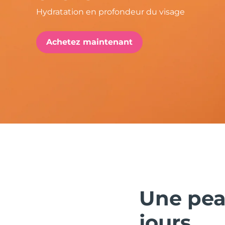
Hydratation en profondeur du visage
issa™ Teeth Whitening Set
Achetez maintenant
FAQ™ Dual LED Panel
POPULAIRE
Offres spéciales
Bestsellers
Une peau
jours.