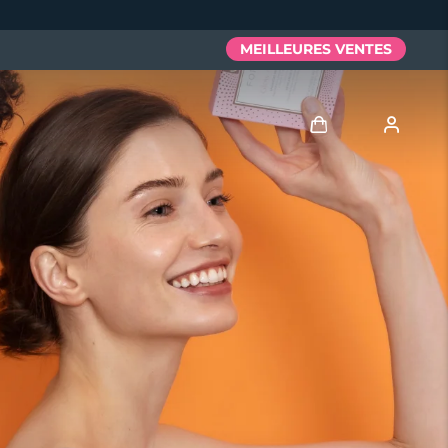
MEILLEURES VENTES
Se connecter
Profil de l'utilisateur
Mes appareils
Mes commandes
Mes adresses
Mes abonnements