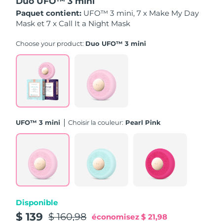
Duo UFO™ 3 mini
Paquet contient:
UFO™ 3 mini, 7 x Make My Day
Philippines
Livraison estimée
11/8/26
Mask et 7 x Call It a Night Mask
Pologne
Choose your product:
Duo UFO™ 3 mini
Livraison estimée
9/8/26
Portugal
Livraison estimée
8/8/26
Porto Rico
Livraison estimée
10/8/26
Qatar
Livraison estimée
9/8/26
UFO™ 3 mini
Choisir la couleur:
Pearl Pink
La Réunion
Livraison estimée
13/8/26
Roumanie
Livraison estimée
8/8/26
Russie
Livraison estimée
16/8/26
Disponible
Arabie saoudite
Livraison estimée
9/8/26
$ 139
$ 160,98
économisez
$ 21,98