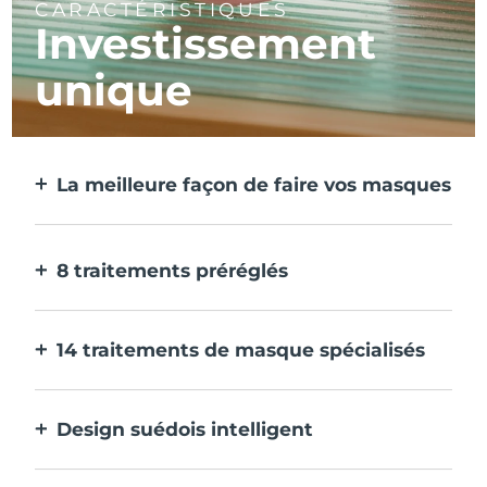
CARACTÉRISTIQUES
Investissement
unique
La meilleure façon de faire vos masques
Plus efficace qu'un masque en tissu. Et 10
fois plus rapide.
8 traitements préréglés
D'une simple pression sur un bouton.
Ajustez-les à vos préférences via
14 traitements de masque spécialisés
l'application.
La combinaison parfaite de technologies
pour compléter les ingrédients de votre
Design suédois intelligent
masque.
100% étanche et ultra-hygiénique. Jusqu'à
40 minutes d'utilisation par charge USB.