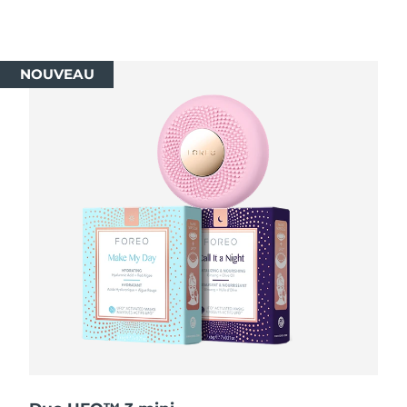
R.A.S. chinoise de
Livraison estimée
10/8/26
Macao
NOUVEAU
Malaisie
Livraison estimée
11/8/26
Malte
Livraison estimée
8/8/26
Mexique
Livraison estimée
12/8/26
Monaco
Livraison estimée
9/8/26
Pays-Bas
Livraison estimée
8/8/26
Nouvelle-Zélande
Livraison estimée
8/8/26
Norvège
Livraison estimée
8/8/26
Oman
Livraison estimée
11/8/26