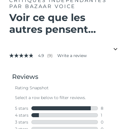
CRITIQUES INDÉPENDANTES
PAR BAZAAR VOICE
Voir ce que les
autres pensent...
4.9
(9)
Write a review
4.9
out
of
5
stars,
average
rating
value.
Read
9
Reviews.
Same
page
link.