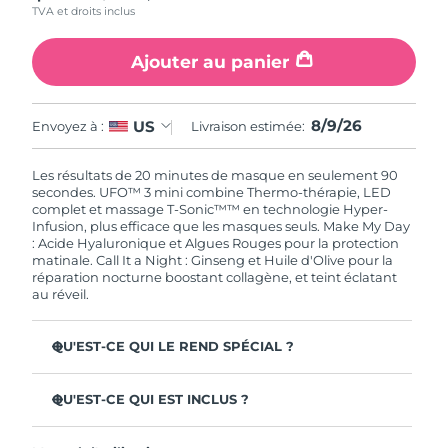
TVA et droits inclus
Singapour
Livraison estimée
10/8/26
Ajouter au panier
Slovaquie
Livraison estimée
8/8/26
Slovénie
Livraison estimée
8/8/26
8/9/26
US
Envoyez à :
Livraison estimée:
Afrique du Sud
Livraison estimée
16/8/26
Les résultats de 20 minutes de masque en seulement 90
secondes. UFO™ 3 mini combine Thermo-thérapie, LED
Corée du Sud
Livraison estimée
10/8/26
complet et massage T-Sonic™™ en technologie Hyper-
Infusion, plus efficace que les masques seuls. Make My Day
: Acide Hyaluronique et Algues Rouges pour la protection
Espagne
Livraison estimée
8/8/26
matinale. Call It a Night : Ginseng et Huile d'Olive pour la
réparation nocturne boostant collagène, et teint éclatant
au réveil.
Suède
Livraison estimée
8/8/26
Suisse
Livraison estimée
8/8/26
QU'EST-CE QUI LE REND SPÉCIAL ?
Cliniquement prouvé : augmente l'hydratation de 126 %
Taïwan
Livraison estimée
13/8/26
en 2 min et réduit les rides en 1 semaine.
QU'EST-CE QUI EST INCLUS ?
LED à spectre complet & 8 couleurs, dont lumière rouge
UFO™ 3 mini
Thaïlande
Livraison estimée
12/8/26
booster de collagène pour une peau ferme.