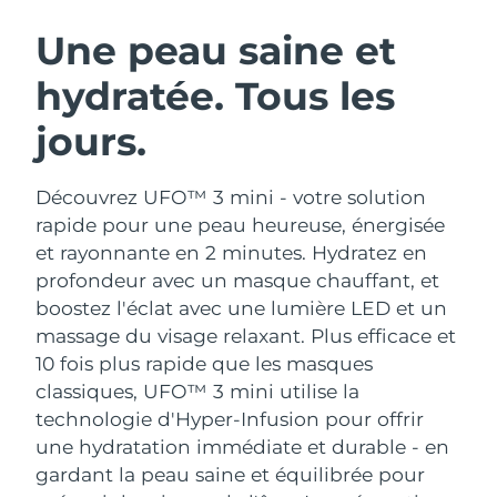
ROUTINE DE BEAUTÉ SUÉDOISE
Autriche
Livraison estimée
8/8/26
Une peau saine et
hydratée. Tous les
Bahreïn
Livraison estimée
9/8/26
jours.
Nettoyage du visage
Lifting
Belgique
Livraison estimée
8/8/26
LUNA™ 4 coffret
BEAR™ 2 coffret
Bermudes
Livraison estimée
14/8/26
Découvrez UFO™ 3 mini - votre solution
Anti-aging massage
Microcurrent toning
rapide pour une peau heureuse, énergisée
Bosnie-Herzégovine
Livraison estimée
11/8/26
et rayonnante en 2 minutes. Hydratez en
Hydratation
Soin bucco-dentaire
profondeur avec un masque chauffant, et
LUNA™ 4 Plus
BEAR™ 2 go
Brunei
Livraison estimée
13/8/26
UFO™ 3 coffret
issa™ 4
boostez l'éclat avec une lumière LED et un
Massage, LED heating
Microcurrent toning on-the-go
FAQ™ TRAITEMENT ANTI-ÂGE
massage du visage relaxant.
Plus efficace et
Deep facial hydration
Hybrid silicone sonic toothbrush
Bulgarie
Livraison estimée
8/8/26
10 fois plus rapide que les masques
NEW
classiques, UFO™ 3 mini utilise la
LUNA™ 4 Men
BEAR™ 2 eyes & lips
Canada
Livraison estimée
12/8/26
UFO™ 3 LED
issa™ 4 plus
technologie d'Hyper-Infusion pour offrir
For men, anti-aging massage
Microcurrent line smoothing device
Near-infrared and red light therapy
une hydratation immédiate et durable - en
Smart hybrid silicone sonic toothbrush
Chili
Livraison estimée
12/8/26
device
Anti-âge
Traitements LED
gardant la peau saine et équilibrée pour