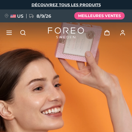
Aller
DÉCOUVREZ TOUS LES PRODUITS
au
contenu
principal
US
8/9/26
MEILLEURES VENTES
NOUVEAU
Se connecter
Langue
BREAKING NEWS
Profil de l'utilisateur
English
Deutsch
Español
Mes appareils
FAQ™ Pure Beauty-Tech Elixir
Français
Italiano
Português
Mes commandes
Polski
Svenska
Русский
Türkçe
简体中文
繁體中文
Mes adresses
issa™ Teeth Whitening Set
Mes abonnements