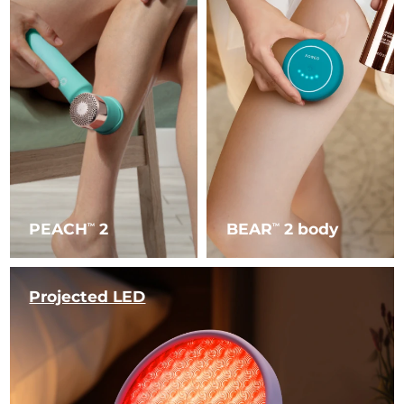
PEACH
2
BEAR
2 body
TM
TM
Projected LED