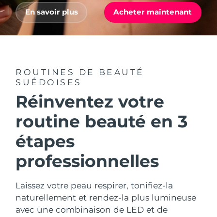
Advanced pore care essentials
For healthy hair
18% PAP
Israël
En savoir plus
Acheter maintenant
Livraison estimée
8/12/26
Cosmétiques
Hommes
Italie
Livraison estimée
8/8/26
Japon
Livraison estimée
8/11/26
ROUTINES DE BEAUTÉ
Acheter tout
Jersey
Livraison estimée
8/13/26
SUÉDOISES
Réinventez votre
Kazakhstan
Livraison estimée
8/10/26
FOREO APP
routine beauté en 3
Koweït
Livraison estimée
8/8/26
À PROPROS
étapes
Lettonie
Livraison estimée
8/8/26
professionnelles
Liban
Livraison estimée
8/9/26
Laissez votre peau respirer, tonifiez-la
Lituanie
Livraison estimée
8/8/26
naturellement et rendez-la plus lumineuse
avec une combinaison de LED et de
Luxembourg
Livraison estimée
8/8/26