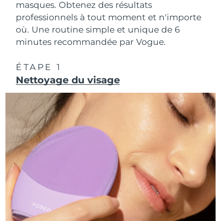
masques. Obtenez des résultats
professionnels à tout moment et n'importe
R.A.S. chinoise de
Livraison estimée
8/10/26
où. Une routine simple et unique de 6
Macao
minutes recommandée par Vogue.
Malaisie
Livraison estimée
8/11/26
ÉTAPE 1
Nettoyage du visage
Malte
Livraison estimée
8/8/26
Mexique
Livraison estimée
8/12/26
Monaco
Livraison estimée
8/9/26
Pays-Bas
Livraison estimée
8/8/26
Nouvelle-Zélande
Livraison estimée
8/8/26
Norvège
Livraison estimée
8/8/26
Oman
Livraison estimée
8/11/26