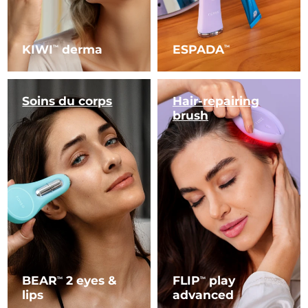
KIWI
derma
ESPADA
TM
TM
Soins du corps
Hair-repairing
brush
BEAR
2 eyes &
FLIP
play
TM
TM
lips
advanced