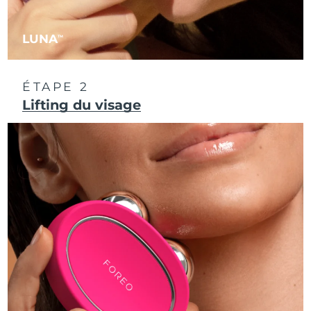
Philippines
Livraison estimée
8/11/26
LUNA
TM
Pologne
Livraison estimée
8/9/26
ÉTAPE 2
Portugal
Livraison estimée
8/8/26
Lifting du visage
Porto Rico
Livraison estimée
8/10/26
Qatar
Livraison estimée
8/9/26
La Réunion
Livraison estimée
8/13/26
Roumanie
Livraison estimée
8/8/26
Russie
Livraison estimée
8/16/26
Arabie saoudite
Livraison estimée
8/9/26