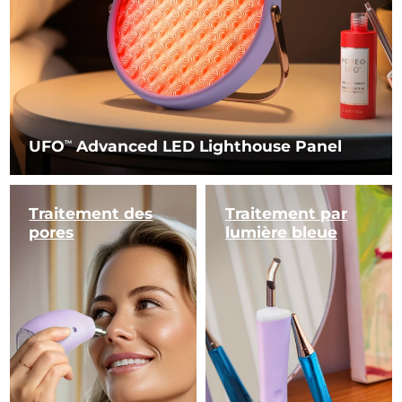
UFO
Advanced LED Lighthouse Panel
TM
Traitement des
Traitement par
pores
lumière bleue