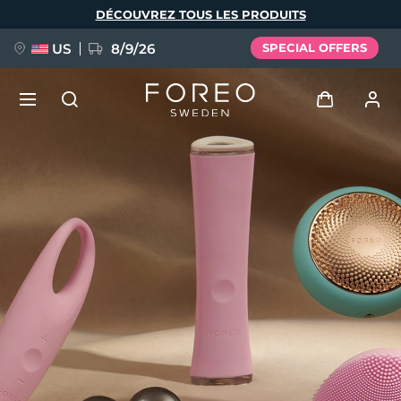
Aller
DÉCOUVREZ TOUS LES PRODUITS
au
contenu
principal
US
8/9/26
SPECIAL OFFERS
NOUVEAU
Se connecter
Langue
BREAKING NEWS
Profil de l'utilisateur
English
Deutsch
Español
Mes appareils
FAQ™ Pure Beauty-Tech Elixir
Français
Italiano
Português
Mes commandes
Polski
Svenska
Русский
Türkçe
简体中文
繁體中文
Mes adresses
issa™ Teeth Whitening Set
Mes abonnements