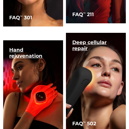
FAQ
211
TM
FAQ
301
TM
Deep cellular
repair
Hand
rejuvenation
FAQ
502
TM