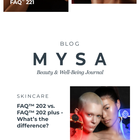
FAQ
221
TM
BLOG
SKINCARE
FAQ™ 202 vs.
FAQ™ 202 plus -
What’s the
difference?