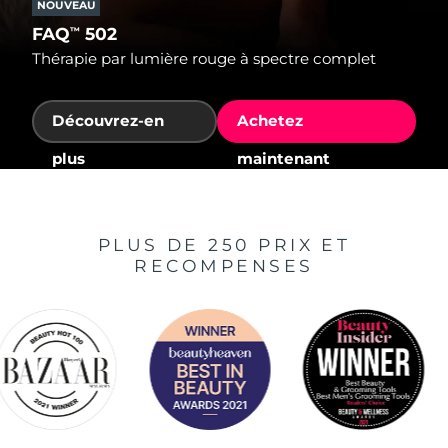
NOUVEAU
FAQ
502
™
Thérapie par lumière rouge à spectre complet
Découvrez-en
Achetez
plus
maintenant
PLUS DE 250 PRIX ET
RECOMPENSES