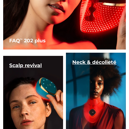
FAQ
202 plus
TM
Neck & décolleté
Scalp revival