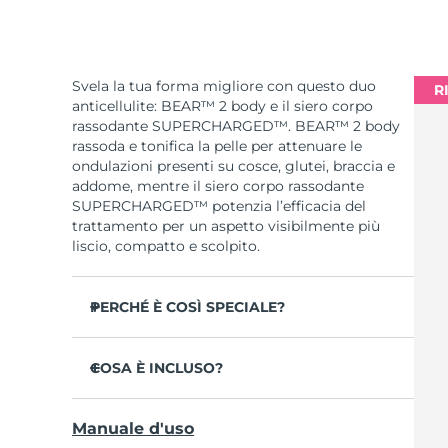
Svela la tua forma migliore con questo duo
R
anticellulite: BEAR™ 2 body e il siero corpo
rassodante SUPERCHARGED™. BEAR™ 2 body
rassoda e tonifica la pelle per attenuare le
ondulazioni presenti su cosce, glutei, braccia e
addome, mentre il siero corpo rassodante
SUPERCHARGED™ potenzia l’efficacia del
trattamento per un aspetto visibilmente più
liscio, compatto e scolpito.
PERCHÉ È COSÌ SPECIALE?
Migliora la compattezza e l’elasticità cutanea
in 1 settimana con un’efficacia clinicamente
COSA È INCLUSO?
testata.
BEAR™ 2 body
2 rivoluzionari tipi di microcorrente:
Manuale d'uso
Advanced Microcurrent™ + Sculpting
SUPERCHARGED™ Firming Body Serum