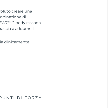
voluto creare una
ombinazione di
BEAR™ 2 body rassoda
 braccia e addome. La
cia clinicamente
PUNTI DI FORZA