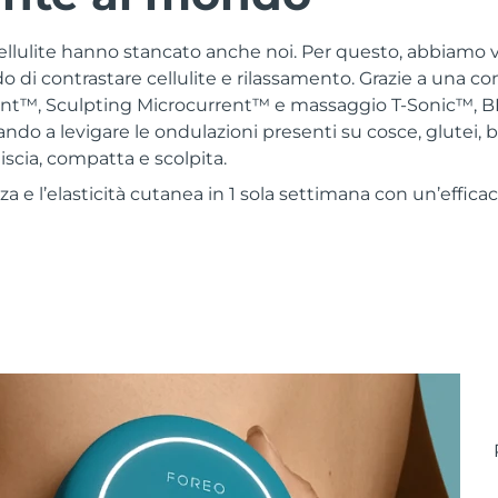
cellulite hanno stancato anche noi. Per questo, abbiamo 
do di contrastare cellulite e rilassamento. Grazie a una c
nt™, Sculpting Microcurrent™ e massaggio T-Sonic™, 
tando a levigare le ondulazioni presenti su cosce, glutei,
liscia, compatta e scolpita.
a e l’elasticità cutanea in 1 sola settimana con un’effica