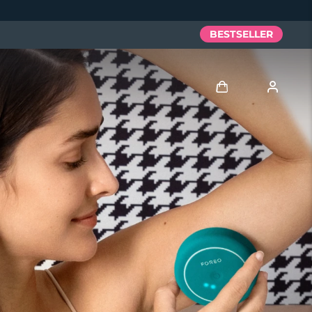
BESTSELLER
Accedi
Profilo utente
I miei dispositivi
I miei ordini
I miei indirizzi
I miei abbonamenti