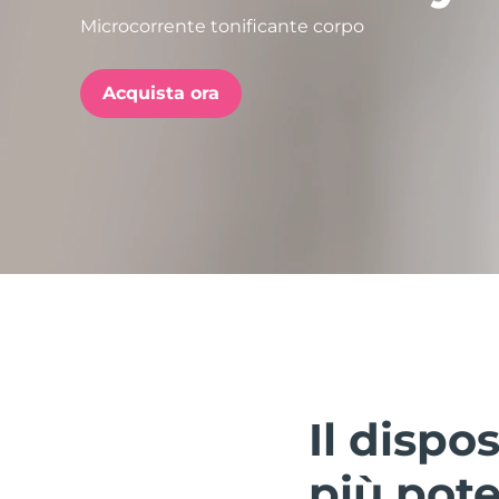
Microcorrente tonificante corpo
issa™ Teeth Whitening Set
Acquista ora
FAQ™ Dual LED Panel
POPOLARE
Offerte speciali
Bestseller
Il dispo
più pot