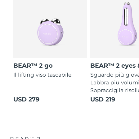
BEAR™ 2 go
BEAR™ 2 eyes &
Il lifting viso tascabile.
Sguardo più giov
Labbra più volum
Sopracciglia risoll
USD 279
USD 219
BEAR
2
TM