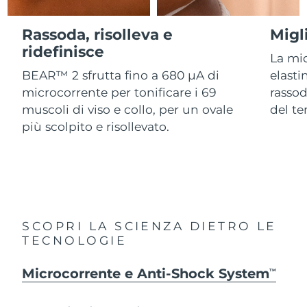
Advanced pore care essentials
For healthy hair
18% PAP
Israele
Consegna stimata
8/15/26
Cosmetici
Uomini
Rassoda, risolleva e
Migl
Italia
ridefinisce
Consegna stimata
8/11/26
La mi
BEAR™ 2 sfrutta fino a 680 µA di
elasti
Giappone
Consegna stimata
8/14/26
microcorrente per tonificare i 69
rassod
Vedi tutto
muscoli di viso e collo, per un ovale
del t
Jersey
Consegna stimata
8/16/26
più scolpito e risollevato.
Kazakistan
Consegna stimata
8/13/26
APP FOREO
Kuwait
Consegna stimata
8/11/26
CHI SIAMO
Lettonia
Consegna stimata
8/11/26
SCOPRI LA SCIENZA DIETRO LE
TECNOLOGIE
Libano
Consegna stimata
8/12/26
Microcorrente e Anti-Shock System
Lituania
TM
Consegna stimata
8/11/26
Lussemburgo
Consegna stimata
8/11/26