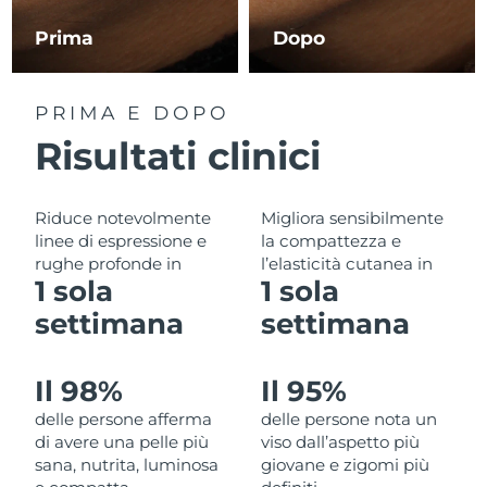
Filippine
Consegna stimata
8/14/26
Prima
Dopo
Polonia
Consegna stimata
8/12/26
PRIMA E DOPO
Portogallo
Consegna stimata
8/11/26
Risultati clinici
Portorico
Consegna stimata
8/13/26
Riduce notevolmente
Migliora sensibilmente
Qatar
Consegna stimata
8/12/26
linee di espressione e
la compattezza e
rughe profonde in
l’elasticità cutanea in
Riunione
Consegna stimata
8/16/26
1 sola
1 sola
settimana
settimana
Romania
Consegna stimata
8/11/26
Russia
Consegna stimata
8/19/26
Il 98%
Il 95%
delle persone afferma
delle persone nota un
Arabia Saudita
Consegna stimata
8/12/26
di avere una pelle più
viso dall’aspetto più
sana, nutrita, luminosa
giovane e zigomi più
Singapore
Consegna stimata
8/13/26