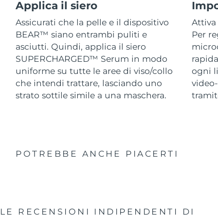
Applica il siero
Impo
Assicurati che la pelle e il dispositivo
Attiva
BEAR™ siano entrambi puliti e
Per re
asciutti. Quindi, applica il siero
micro
SUPERCHARGED™ Serum in modo
rapida
uniforme su tutte le aree di viso/collo
ogni l
che intendi trattare, lasciando uno
video-
strato sottile simile a una maschera.
trami
POTREBBE ANCHE PIACERTI
LE RECENSIONI INDIPENDENTI
DI