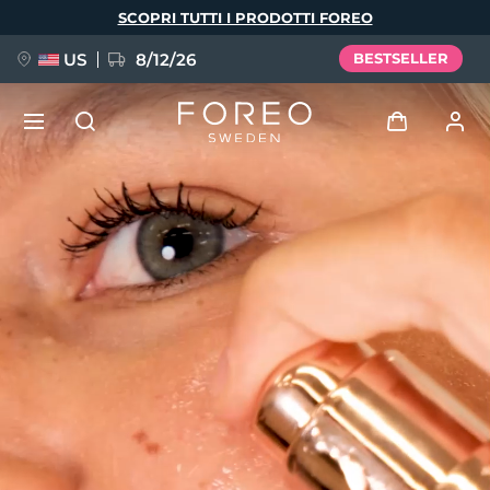
Salta
SCOPRI TUTTI I PRODOTTI FOREO
al
contenuto
principale
US
8/12/26
BESTSELLER
NUOVO
Accedi
Lingua
BREAKING NEWS
Profilo utente
English
Deutsch
Español
I miei dispositivi
FAQ™ Pure Beauty-Tech Elixir
Français
Italiano
Português
I miei ordini
Polski
Svenska
Русский
Türkçe
简体中文
繁體中文
I miei indirizzi
issa™ Teeth Whitening Set
I miei abbonamenti