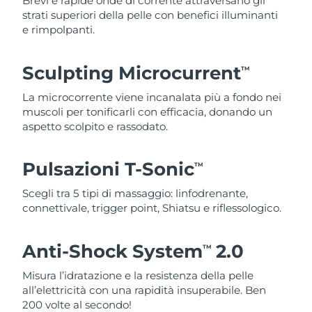
Brevi e rapide onde di corrente attraversano gli
strati superiori della pelle con benefici illuminanti
e rimpolpanti.
Sculpting Microcurrent
TM
La microcorrente viene incanalata più a fondo nei
muscoli per tonificarli con efficacia, donando un
aspetto scolpito e rassodato.
Pulsazioni T-Sonic
TM
Scegli tra 5 tipi di massaggio: linfodrenante,
connettivale, trigger point, Shiatsu e riflessologico.
Anti-Shock System
2.0
TM
Misura l’idratazione e la resistenza della pelle
all’elettricità con una rapidità insuperabile. Ben
200 volte al secondo!