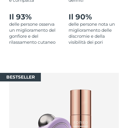
e compatta
definiti
Slovacchia
Consegna stimata
8/11/26
Il 93%
Il 90%
delle persone osserva
delle persone nota un
Slovenia
Consegna stimata
8/11/26
un miglioramento del
miglioramento delle
gonfiore e del
discromie e della
Sudafrica
Consegna stimata
8/19/26
rilassamento cutaneo
visibilità dei pori
Corea del Sud
Consegna stimata
8/13/26
Spagna
Consegna stimata
8/11/26
BESTSELLER
Svezia
Consegna stimata
8/11/26
Svizzera
Consegna stimata
8/11/26
Taiwan
Consegna stimata
8/16/26
Thailandia
Consegna stimata
8/15/26