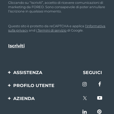
Cliccando su “Iscriviti”, accetto di ricevere comunicazioni di
marketing da FOREO. Sono consapevole di poter annullare
l’iscrizione in qualsiasi momento.
Questo sito è protetto da reCAPTCHA e applica
l'informativa
sulla privacy
and
i Termini di servizio
di Google.
ASSISTENZA
SEGUICI
Contattaci
PROFILO UTENTE
Ordini e spedizioni
Registrazione del
AZIENDA
prodotto
Garanzia e resi
FOREO
Aiuto
FAQ