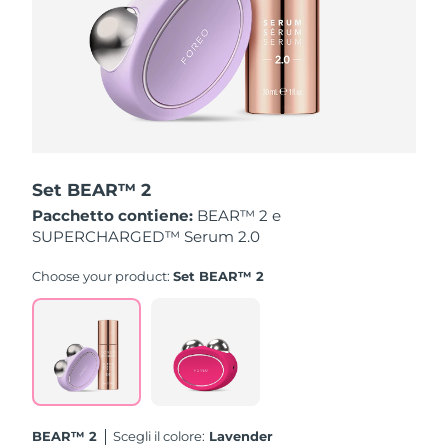
Turchia
Consegna stimata
8/12/26
Emirati Arabi Uniti
Consegna stimata
8/12/26
Regno Unito
Consegna stimata
8/11/26
Stati Uniti
Consegna stimata
8/12/26
Set BEAR™ 2
Uzbekistan
Consegna stimata
8/16/26
Pacchetto contiene:
BEAR™ 2 e
SUPERCHARGED™ Serum 2.0
Vietnam
Consegna stimata
8/17/26
Choose your product:
Set BEAR™ 2
BEAR™ 2
Scegli il colore:
Lavender