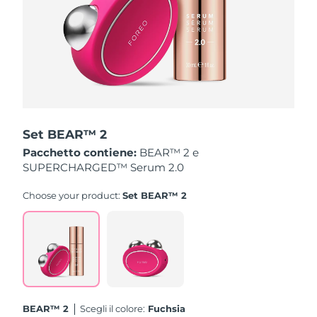
Turchia
Consegna stimata
8/13/26
Emirati Arabi Uniti
Consegna stimata
8/13/26
Regno Unito
Consegna stimata
8/12/26
Stati Uniti
Consegna stimata
8/13/26
Set BEAR™ 2
Uzbekistan
Consegna stimata
8/17/26
Pacchetto contiene:
BEAR™ 2 e
SUPERCHARGED™ Serum 2.0
Vietnam
Consegna stimata
8/18/26
Choose your product:
Set BEAR™ 2
BEAR™ 2
Scegli il colore:
Fuchsia