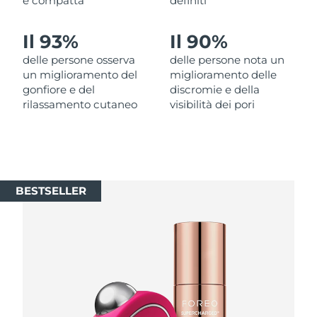
e compatta
definiti
Slovacchia
Consegna stimata
8/12/26
Il 93%
Il 90%
delle persone osserva
delle persone nota un
Slovenia
Consegna stimata
8/12/26
un miglioramento del
miglioramento delle
gonfiore e del
discromie e della
Sudafrica
Consegna stimata
8/20/26
rilassamento cutaneo
visibilità dei pori
Corea del Sud
Consegna stimata
8/14/26
Spagna
Consegna stimata
8/12/26
BESTSELLER
Svezia
Consegna stimata
8/12/26
Svizzera
Consegna stimata
8/12/26
Taiwan
Consegna stimata
8/17/26
Thailandia
Consegna stimata
8/16/26