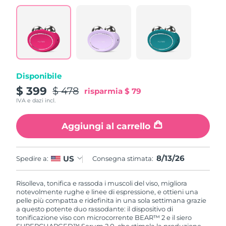
Disponibile
$ 399
$ 478
risparmia
$ 79
IVA e dazi incl.
Aggiungi al carrello
8/13/26
US
Spedire a:
Consegna stimata:
Risolleva, tonifica e rassoda i muscoli del viso, migliora
notevolmente rughe e linee di espressione, e ottieni una
pelle più compatta e ridefinita in una sola settimana grazie
a questo potente duo rassodante: il dispositivo di
tonificazione viso con microcorrente BEAR™ 2 e il siero
SUPERCHARGED™ Serum 2.0, che stimola la produzione