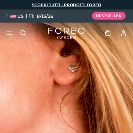
Salta
SCOPRI TUTTI I PRODOTTI FOREO
al
contenuto
principale
US
8/13/26
BESTSELLER
NUOVO
Accedi
Lingua
BREAKING NEWS
Profilo utente
English
Deutsch
Español
I miei dispositivi
FAQ™ Pure Beauty-Tech Elixir
Français
Italiano
Português
I miei ordini
Polski
Svenska
Русский
Türkçe
简体中文
繁體中文
I miei indirizzi
issa™ Teeth Whitening Set
I miei abbonamenti