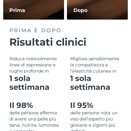
Filippine
Consegna stimata
8/15/26
Prima
Dopo
Polonia
Consegna stimata
8/13/26
PRIMA E DOPO
Portogallo
Consegna stimata
8/12/26
Risultati clinici
Portorico
Consegna stimata
8/14/26
Riduce notevolmente
Migliora sensibilmente
Qatar
Consegna stimata
8/13/26
linee di espressione e
la compattezza e
rughe profonde in
l’elasticità cutanea in
Riunione
Consegna stimata
8/17/26
1 sola
1 sola
settimana
settimana
Romania
Consegna stimata
8/12/26
Russia
Consegna stimata
8/20/26
Il 98%
Il 95%
delle persone afferma
delle persone nota un
Arabia Saudita
Consegna stimata
8/13/26
di avere una pelle più
viso dall’aspetto più
sana, nutrita, luminosa
giovane e zigomi più
Singapore
Consegna stimata
8/14/26