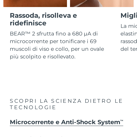
Advanced pore care essentials
For healthy hair
18% PAP
Israele
Consegna stimata
8/16/26
Cosmetici
Uomini
Rassoda, risolleva e
Migl
Italia
ridefinisce
Consegna stimata
8/12/26
La mi
BEAR™ 2 sfrutta fino a 680 µA di
elasti
Giappone
Consegna stimata
8/15/26
microcorrente per tonificare i 69
rassod
Vedi tutto
muscoli di viso e collo, per un ovale
del t
Jersey
Consegna stimata
8/17/26
più scolpito e risollevato.
Kazakistan
Consegna stimata
8/14/26
APP FOREO
Kuwait
Consegna stimata
8/12/26
CHI SIAMO
Lettonia
Consegna stimata
8/12/26
SCOPRI LA SCIENZA DIETRO LE
TECNOLOGIE
Libano
Consegna stimata
8/13/26
Microcorrente e Anti-Shock System
Lituania
TM
Consegna stimata
8/12/26
Lussemburgo
Consegna stimata
8/12/26