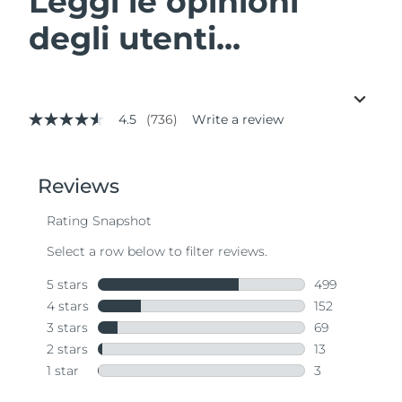
Leggi le opinioni
degli utenti...
4.5
(736)
Write a review
4.5
out
of
5
stars,
average
rating
value.
Read
736
Reviews.
Same
page
link.