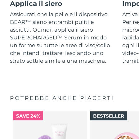
Applica il siero
Impo
Assicurati che la pelle e il dispositivo
Attiva
BEAR™ siano entrambi puliti e
Per re
asciutti. Quindi, applica il siero
micro
SUPERCHARGED™ Serum in modo
rapida
uniforme su tutte le aree di viso/collo
ogni l
che intendi trattare, lasciando uno
video-
strato sottile simile a una maschera.
trami
POTREBBE ANCHE PIACERTI
SAVE 24%
BESTSELLER