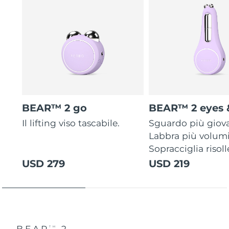
BEAR™ 2 go
BEAR™ 2 eyes &
Il lifting viso tascabile.
Sguardo più giov
Labbra più volum
Sopracciglia risoll
USD 279
USD 219
BEAR
2
TM