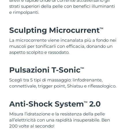
Brevi e rapide onde di corrente attraversano gli
strati superiori della pelle con benefici illuminanti
e rimpolpanti.
Sculpting Microcurrent
TM
La microcorrente viene incanalata più a fondo nei
muscoli per tonificarli con efficacia, donando un
aspetto scolpito e rassodato.
Pulsazioni T-Sonic
TM
Scegli tra 5 tipi di massaggio: linfodrenante,
connettivale, trigger point, Shiatsu e riflessologico.
Anti-Shock System
2.0
TM
Misura l’idratazione e la resistenza della pelle
all’elettricità con una rapidità insuperabile. Ben
200 volte al secondo!