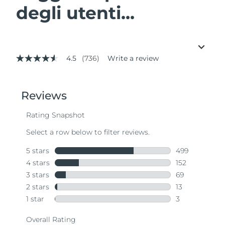
degli utenti...
4.5
(736)
Write a review
4.5
out
of
5
stars,
average
rating
value.
Read
736
Reviews.
Same
page
link.