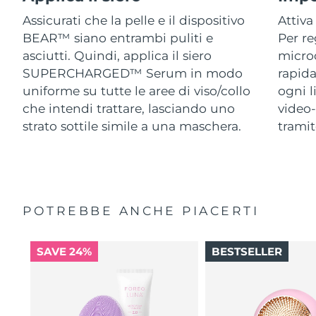
Assicurati che la pelle e il dispositivo
Attiva
BEAR™ siano entrambi puliti e
Per re
asciutti. Quindi, applica il siero
micro
SUPERCHARGED™ Serum in modo
rapida
uniforme su tutte le aree di viso/collo
ogni l
che intendi trattare, lasciando uno
video-
strato sottile simile a una maschera.
trami
POTREBBE ANCHE PIACERTI
SAVE 24%
BESTSELLER