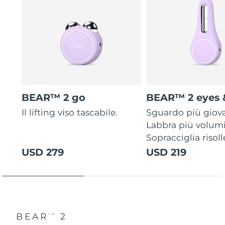
BEAR™ 2 go
BEAR™ 2 eyes &
Il lifting viso tascabile.
Sguardo più giov
Labbra più volum
Sopracciglia risoll
USD 279
USD 219
BEAR
2
TM