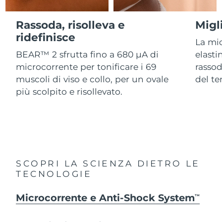
Advanced pore care essentials
For healthy hair
18% PAP
Israele
Consegna stimata
8/13/26
Cosmetici
Uomini
Rassoda, risolleva e
Migl
Italia
ridefinisce
Consegna stimata
8/9/26
La mi
BEAR™ 2 sfrutta fino a 680 µA di
elasti
Giappone
Consegna stimata
8/12/26
microcorrente per tonificare i 69
rassod
Vedi tutto
muscoli di viso e collo, per un ovale
del t
Jersey
Consegna stimata
8/14/26
più scolpito e risollevato.
Kazakistan
Consegna stimata
8/11/26
APP FOREO
Kuwait
Consegna stimata
8/9/26
CHI SIAMO
Lettonia
Consegna stimata
8/9/26
SCOPRI LA SCIENZA DIETRO LE
TECNOLOGIE
Libano
Consegna stimata
8/10/26
Microcorrente e Anti-Shock System
Lituania
TM
Consegna stimata
8/9/26
Lussemburgo
Consegna stimata
8/9/26