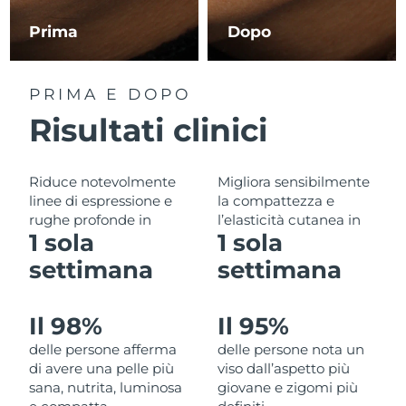
Filippine
Consegna stimata
8/12/26
Prima
Dopo
Polonia
Consegna stimata
8/10/26
PRIMA E DOPO
Portogallo
Consegna stimata
8/9/26
Risultati clinici
Portorico
Consegna stimata
8/11/26
Riduce notevolmente
Migliora sensibilmente
Qatar
Consegna stimata
8/10/26
linee di espressione e
la compattezza e
rughe profonde in
l’elasticità cutanea in
Riunione
Consegna stimata
8/14/26
1 sola
1 sola
settimana
settimana
Romania
Consegna stimata
8/9/26
Russia
Consegna stimata
8/17/26
Il 98%
Il 95%
delle persone afferma
delle persone nota un
Arabia Saudita
Consegna stimata
8/10/26
di avere una pelle più
viso dall’aspetto più
sana, nutrita, luminosa
giovane e zigomi più
Singapore
Consegna stimata
8/11/26