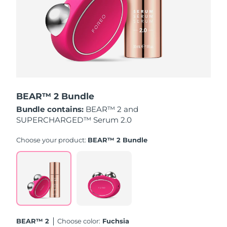
Turchia
Consegna stimata
8/10/26
Emirati Arabi Uniti
Consegna stimata
8/10/26
Regno Unito
Consegna stimata
8/9/26
Stati Uniti
Consegna stimata
8/10/26
BEAR™ 2 Bundle
Uzbekistan
Consegna stimata
8/14/26
Bundle contains:
BEAR™ 2 and
SUPERCHARGED™ Serum 2.0
Vietnam
Consegna stimata
8/15/26
Choose your product:
BEAR™ 2 Bundle
BEAR™ 2
Choose color:
Fuchsia