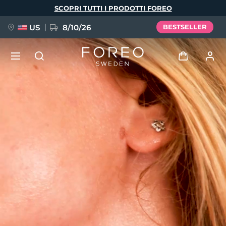
Salta
SCOPRI TUTTI I PRODOTTI FOREO
al
contenuto
principale
US
8/10/26
BESTSELLER
NUOVO
Accedi
Lingua
BREAKING NEWS
Profilo utente
English
Deutsch
Español
I miei dispositivi
FAQ™ Pure Beauty-Tech Elixir
Français
Italiano
Português
I miei ordini
Polski
Svenska
Русский
Türkçe
简体中文
繁體中文
I miei indirizzi
issa™ Teeth Whitening Set
I miei abbonamenti