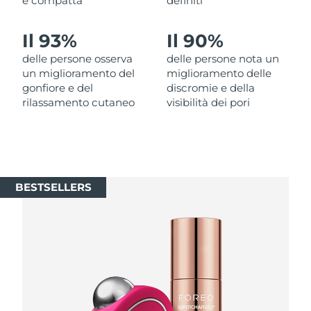
e compatta
definiti
Slovacchia
Consegna stimata
8/9/26
Il 93%
Il 90%
delle persone osserva
delle persone nota un
Slovenia
Consegna stimata
8/9/26
un miglioramento del
miglioramento delle
gonfiore e del
discromie e della
Sudafrica
Consegna stimata
8/17/26
rilassamento cutaneo
visibilità dei pori
Corea del Sud
Consegna stimata
8/11/26
Spagna
Consegna stimata
8/9/26
BESTSELLERS
Svezia
Consegna stimata
8/9/26
Svizzera
Consegna stimata
8/9/26
Taiwan
Consegna stimata
8/14/26
Thailandia
Consegna stimata
8/13/26