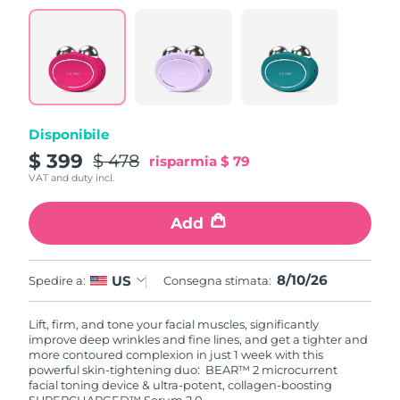
Disponibile
$ 399
$ 478
risparmia
$ 79
VAT and duty incl.
Add
8/10/26
US
Spedire a:
Consegna stimata:
Lift, firm, and tone your facial muscles, significantly
improve deep wrinkles and fine lines, and get a tighter and
more contoured complexion in just 1 week with this
powerful skin-tightening duo: BEAR™ 2 microcurrent
facial toning device & ultra-potent, collagen-boosting
SUPERCHARGED™ Serum 2.0.