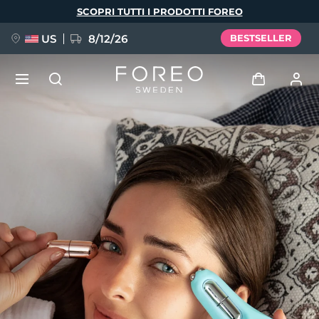
Salta
SCOPRI TUTTI I PRODOTTI FOREO
al
contenuto
principale
US
8/12/26
BESTSELLER
NUOVO
Accedi
Lingua
BREAKING NEWS
Profilo utente
English
Deutsch
Español
I miei dispositivi
FAQ™ Pure Beauty-Tech Elixir
Français
Italiano
Português
I miei ordini
Polski
Svenska
Русский
Türkçe
简体中文
繁體中文
I miei indirizzi
issa™ Teeth Whitening Set
I miei abbonamenti