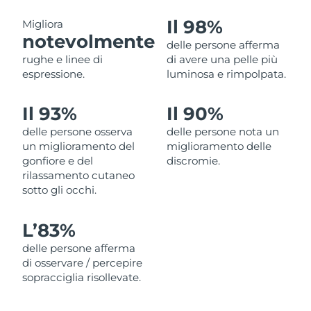
Filippine
Consegna stimata
8/14/26
Il 98%
Migliora
notevolmente
delle persone afferma
Polonia
Consegna stimata
8/12/26
rughe e linee di
di avere una pelle più
espressione.
luminosa e rimpolpata.
Portogallo
Consegna stimata
8/11/26
Il 93%
Il 90%
Portorico
Consegna stimata
8/13/26
delle persone osserva
delle persone nota un
Qatar
Consegna stimata
8/12/26
un miglioramento del
miglioramento delle
gonfiore e del
discromie.
rilassamento cutaneo
Riunione
Consegna stimata
8/16/26
sotto gli occhi.
Romania
Consegna stimata
8/11/26
L’83%
Russia
Consegna stimata
8/19/26
delle persone afferma
di osservare / percepire
Arabia Saudita
Consegna stimata
8/12/26
sopracciglia risollevate.
Singapore
Consegna stimata
8/13/26