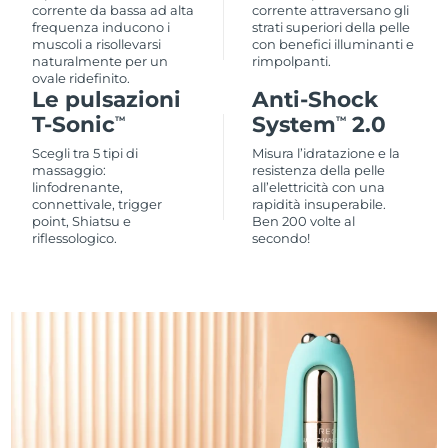
corrente da bassa ad alta
corrente attraversano gli
frequenza inducono i
strati superiori della pelle
muscoli a risollevarsi
con benefici illuminanti e
naturalmente per un
rimpolpanti.
ovale ridefinito.
Le pulsazioni
Anti-Shock
T-Sonic
System
2.0
TM
TM
Scegli tra 5 tipi di
Misura l’idratazione e la
massaggio:
resistenza della pelle
linfodrenante,
all’elettricità con una
connettivale, trigger
rapidità insuperabile.
point, Shiatsu e
Ben 200 volte al
riflessologico.
secondo!