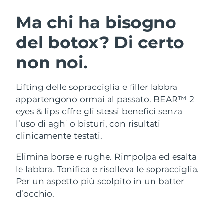
ROUTINE BEAUTY SVEDESI
Austria
Consegna stimata
8/11/26
Ma chi ha bisogno
del botox? Di certo
Bahrein
Consegna stimata
8/12/26
non noi.
Detersione viso
Lifting viso
Belgio
Consegna stimata
8/11/26
LUNA™ 4 pacchetto
BEAR™ 2 pacchetto
Bermuda
Consegna stimata
8/17/26
Lifting delle sopracciglia e filler labbra
Anti-aging massage
Microcurrent toning
appartengono ormai al passato. BEAR™ 2
Bosnia ed
eyes & lips offre gli stessi benefici senza
Consegna stimata
8/14/26
Idratazione
Igiene orale
Erzegovina
l’uso di aghi o bisturi, con risultati
LUNA™ 4 Plus
BEAR™ 2 go
UFO™ 3 pacchetto
issa™ 4
clinicamente testati.
Massage, LED heating
Microcurrent toning on-the-go
Brunei
Consegna stimata
8/16/26
TRATTAMENTI ANTI-AGE FAQ™
Deep facial hydration
Hybrid silicone sonic toothbrush
Elimina borse e rughe. Rimpolpa ed esalta
Bulgaria
Consegna stimata
8/11/26
le labbra. Tonifica e risolleva le sopracciglia.
NEW
LUNA™ 4 Men
BEAR™ 2 eyes & lips
UFO™ 3 LED
Per un aspetto più scolpito in un batter
issa™ 4 plus
Canada
For men, anti-aging massage
Microcurrent line smoothing device
Consegna stimata
8/15/26
d’occhio.
Near-infrared and red light therapy
Smart hybrid silicone sonic toothbrush
device
Anti-age
Trattamenti LED
Cile
Consegna stimata
8/15/26