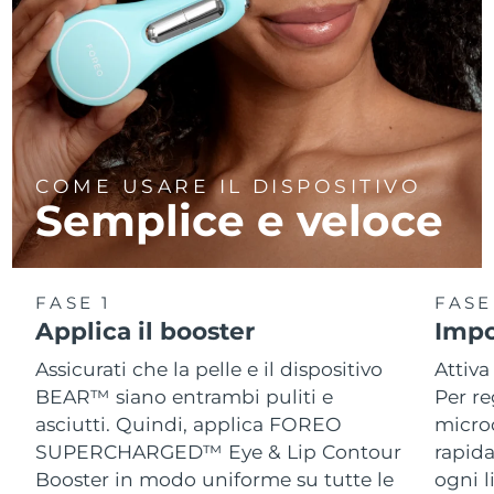
COME USARE IL DISPOSITIVO
Semplice e veloce
FASE 1
FASE
Applica il booster
Impo
Assicurati che la pelle e il dispositivo
Attiva
BEAR™ siano entrambi puliti e
Per re
asciutti. Quindi, applica FOREO
micro
SUPERCHARGED™ Eye & Lip Contour
rapida
Booster in modo uniforme su tutte le
ogni l