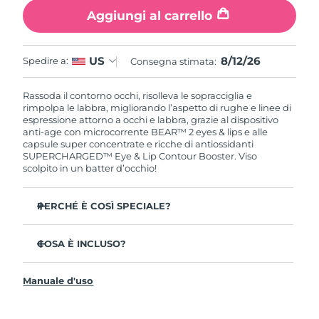
Aggiungi al carrello
8/12/26
US
Spedire a:
Consegna stimata:
Rassoda il contorno occhi, risolleva le sopracciglia e
rimpolpa le labbra, migliorando l’aspetto di rughe e linee di
espressione attorno a occhi e labbra, grazie al dispositivo
anti-age con microcorrente BEAR™ 2 eyes & lips e alle
capsule super concentrate e ricche di antiossidanti
SUPERCHARGED™ Eye & Lip Contour Booster. Viso
scolpito in un batter d’occhio!
PERCHÉ È COSÌ SPECIALE?
Distende notevolmente rughe e linee di espressione in 1
settimana con un’efficacia clinicamente testata.
COSA È INCLUSO?
2 rivoluzionari tipi di microcorrente: Tapping
BEAR™ 2 eyes & lips
Microcurrent™ + Lifting Microcurrent™.
Manuale d'uso
SUPERCHARGED™ Eye & Lip Contour Booster
La caffeina antinfiammatoria decongestiona e
contribuisce a rassodare la pelle.
Capsula per siero ricaricabile