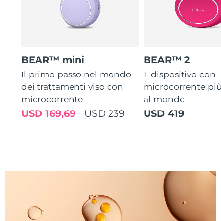
Turchia
Consegna stimata
12/08/2026
Emirati Arabi Uniti
Consegna stimata
12/08/2026
Regno Unito
Consegna stimata
11/08/2026
BEAR™ mini
BEAR™ 2
Il primo passo nel mondo
Il dispositivo con
Stati Uniti
Consegna stimata
12/08/2026
dei trattamenti viso con
microcorrente pi
microcorrente
al mondo
Uzbekistan
Consegna stimata
16/08/2026
USD 169,69
USD 239
USD 419
Vietnam
Consegna stimata
17/08/2026