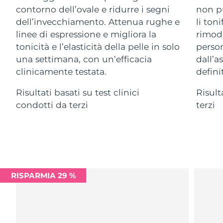
Advanced pore care essentials
For healthy hair
contorno dell’ovale e ridurre i segni
non pu
18% PAP
Israele
Consegna stimata
15/08/2026
Cosmetici
Uomini
dell’invecchiamento. Attenua rughe e
li ton
linee di espressione e migliora la
rimode
Italia
Consegna stimata
11/08/2026
tonicità e l’elasticità della pelle in solo
person
una settimana, con un’efficacia
dall’a
Giappone
Consegna stimata
14/08/2026
clinicamente testata.
definit
Vedi tutto
Jersey
Consegna stimata
16/08/2026
Risultati basati su test clinici
Risult
condotti da terzi
terzi
Kazakistan
Consegna stimata
13/08/2026
APP FOREO
Kuwait
Consegna stimata
11/08/2026
CHI SIAMO
Lettonia
Consegna stimata
11/08/2026
Libano
RISPARMIA 29 %
Consegna stimata
12/08/2026
Lituania
Consegna stimata
11/08/2026
Lussemburgo
Consegna stimata
11/08/2026