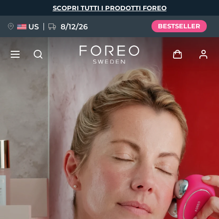
Salta
SCOPRI TUTTI I PRODOTTI FOREO
al
contenuto
principale
US
8/12/26
BESTSELLER
NUOVO
Accedi
Lingua
BREAKING NEWS
Profilo utente
English
Deutsch
Español
I miei dispositivi
FAQ™ Pure Beauty-Tech Elixir
Français
Italiano
Português
I miei ordini
Polski
Svenska
Русский
Türkçe
简体中文
繁體中文
I miei indirizzi
issa™ Teeth Whitening Set
I miei abbonamenti