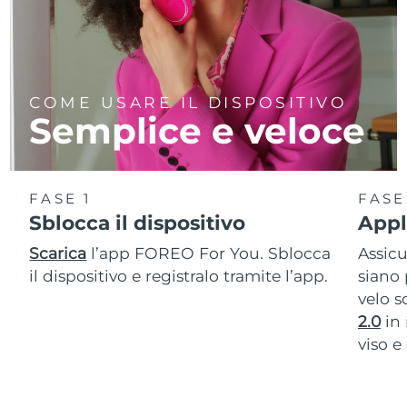
COME USARE IL DISPOSITIVO
Semplice e veloce
FASE 1
FASE
Sblocca il dispositivo
Appli
Scarica
l’app FOREO For You. Sblocca
Assic
il dispositivo e registralo tramite l’app.
siano 
velo s
2.0
in 
viso e