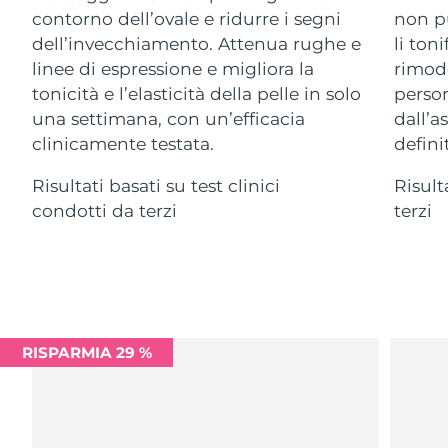
Advanced pore care essentials
For healthy hair
contorno dell’ovale e ridurre i segni
non pu
18% PAP
Israele
Consegna stimata
8/12/26
Cosmetici
Uomini
dell’invecchiamento. Attenua rughe e
li ton
linee di espressione e migliora la
rimode
Italia
Consegna stimata
8/8/26
tonicità e l’elasticità della pelle in solo
person
una settimana, con un’efficacia
dall’a
Giappone
Consegna stimata
8/11/26
clinicamente testata.
definit
Vedi tutto
Jersey
Consegna stimata
8/13/26
Risultati basati su test clinici
Risult
condotti da terzi
terzi
Kazakistan
Consegna stimata
8/10/26
APP FOREO
Kuwait
Consegna stimata
8/8/26
CHI SIAMO
Lettonia
Consegna stimata
8/8/26
Libano
RISPARMIA 29 %
Consegna stimata
8/9/26
Lituania
Consegna stimata
8/8/26
Lussemburgo
Consegna stimata
8/8/26