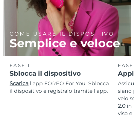
COME USARE IL DISPOSITIVO
Semplice e veloce
FASE 1
FASE
Sblocca il dispositivo
Appli
Scarica
l’app FOREO For You. Sblocca
Assic
il dispositivo e registralo tramite l’app.
siano 
velo s
2.0
in 
viso e