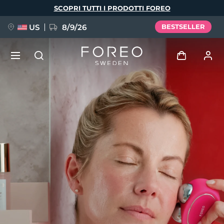
Salta
SCOPRI TUTTI I PRODOTTI FOREO
al
contenuto
principale
US
8/9/26
BESTSELLER
NUOVO
Accedi
Lingua
BREAKING NEWS
Profilo utente
English
Deutsch
Español
I miei dispositivi
FAQ™ Pure Beauty-Tech Elixir
Français
Italiano
Português
I miei ordini
Polski
Svenska
Русский
Türkçe
简体中文
繁體中文
I miei indirizzi
issa™ Teeth Whitening Set
I miei abbonamenti