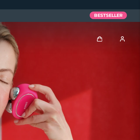
BESTSELLER
Accedi
Profilo utente
I miei dispositivi
I miei ordini
I miei indirizzi
I miei abbonamenti