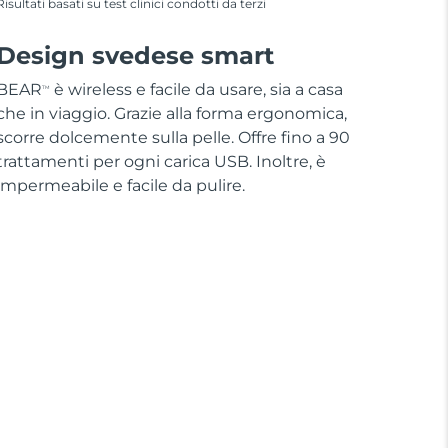
Risultati basati su test clinici condotti da terzi
Design svedese smart
BEAR
è wireless e facile da usare, sia a casa
TM
che in viaggio. Grazie alla forma ergonomica,
scorre dolcemente sulla pelle. Offre fino a 90
trattamenti per ogni carica USB. Inoltre, è
impermeabile e facile da pulire.