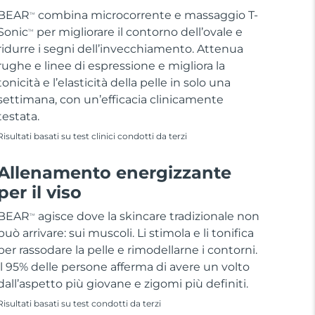
BEAR
combina microcorrente e massaggio T-
TM
Sonic
per migliorare il contorno dell’ovale e
TM
ridurre i segni dell’invecchiamento. Attenua
rughe e linee di espressione e migliora la
tonicità e l’elasticità della pelle in solo una
settimana, con un’efficacia clinicamente
testata.
Risultati basati su test clinici condotti da terzi
Allenamento energizzante
per il viso
BEAR
agisce dove la skincare tradizionale non
TM
può arrivare: sui muscoli. Li stimola e li tonifica
per rassodare la pelle e rimodellarne i contorni.
il 95% delle persone afferma di avere un volto
dall’aspetto più giovane e zigomi più definiti.
Risultati basati su test condotti da terzi