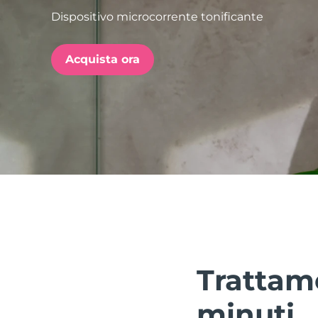
Dispositivo microcorrente tonificante
issa™ Teeth Whitening Set
Acquista ora
FAQ™ Dual LED Panel
POPOLARE
Offerte speciali
Bestseller
Trattame
minuti.