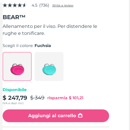
4.5
(736)
Write a review
4.5
out
BEAR™
of
5
stars,
Allenamento per il viso. Per distendere le
average
rughe e tonificare.
rating
value.
Read
Scegli il colore:
Fuchsia
736
Reviews.
Same
page
link.
Disponibile
$ 247,79
$ 349
risparmia
$ 101,21
IVA e dazi incl.
Aggiungi al carrello