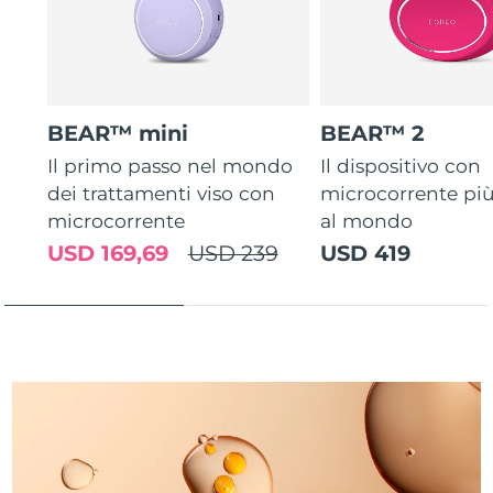
Turchia
Consegna stimata
8/11/26
Emirati Arabi Uniti
Consegna stimata
8/11/26
Regno Unito
Consegna stimata
8/10/26
BEAR™ mini
BEAR™ 2
Il primo passo nel mondo
Il dispositivo con
Stati Uniti
Consegna stimata
8/11/26
dei trattamenti viso con
microcorrente pi
microcorrente
al mondo
Uzbekistan
Consegna stimata
8/15/26
USD 169,69
USD 239
USD 419
Vietnam
Consegna stimata
8/16/26