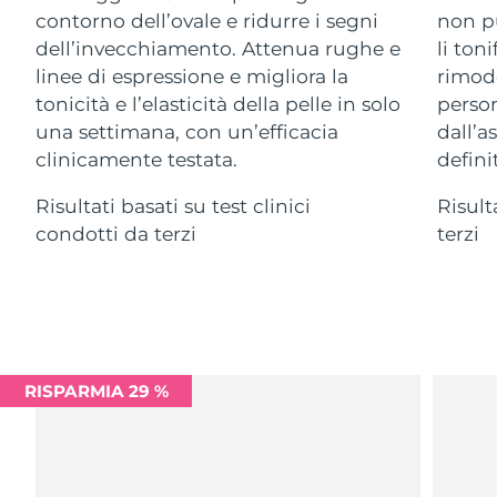
Advanced pore care essentials
For healthy hair
contorno dell’ovale e ridurre i segni
non pu
18% PAP
Israele
Consegna stimata
8/14/26
Cosmetici
Uomini
dell’invecchiamento. Attenua rughe e
li ton
linee di espressione e migliora la
rimode
Italia
Consegna stimata
8/10/26
tonicità e l’elasticità della pelle in solo
person
una settimana, con un’efficacia
dall’a
Giappone
Consegna stimata
8/13/26
clinicamente testata.
definit
Vedi tutto
Jersey
Consegna stimata
8/15/26
Risultati basati su test clinici
Risult
condotti da terzi
terzi
Kazakistan
Consegna stimata
8/12/26
APP FOREO
Kuwait
Consegna stimata
8/10/26
CHI SIAMO
Lettonia
Consegna stimata
8/10/26
Libano
RISPARMIA 29 %
Consegna stimata
8/11/26
Lituania
Consegna stimata
8/10/26
Lussemburgo
Consegna stimata
8/10/26