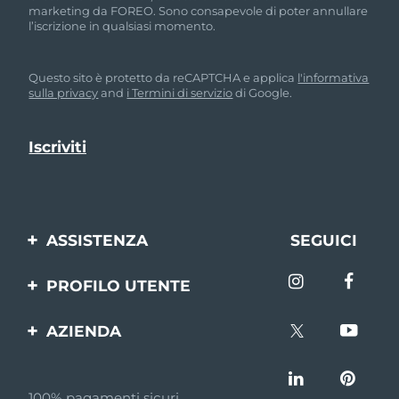
marketing da FOREO. Sono consapevole di poter annullare
l’iscrizione in qualsiasi momento.
Questo sito è protetto da reCAPTCHA e applica
l'informativa
sulla privacy
and
i Termini di servizio
di Google.
ASSISTENZA
SEGUICI
Contattaci
PROFILO UTENTE
Ordini e spedizioni
Registrazione del
AZIENDA
prodotto
Garanzia e resi
FOREO
Aiuto
FAQ
100% pagamenti sicuri