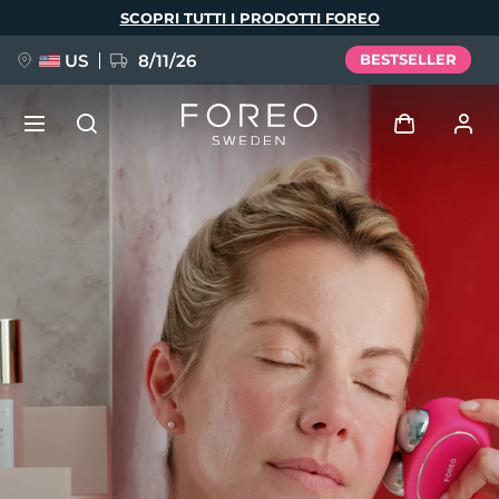
Salta
SCOPRI TUTTI I PRODOTTI FOREO
al
contenuto
principale
US
8/11/26
BESTSELLER
NUOVO
Accedi
Lingua
BREAKING NEWS
Profilo utente
English
Deutsch
Español
I miei dispositivi
FAQ™ Pure Beauty-Tech Elixir
Français
Italiano
Português
I miei ordini
Polski
Svenska
Русский
Türkçe
简体中文
繁體中文
I miei indirizzi
issa™ Teeth Whitening Set
I miei abbonamenti