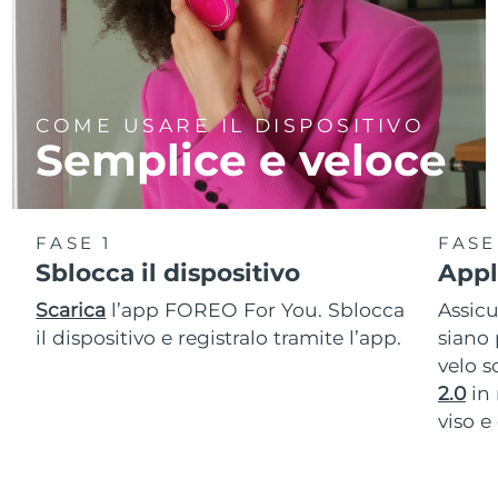
COME USARE IL DISPOSITIVO
Semplice e veloce
FASE 1
FASE
Sblocca il dispositivo
Appli
Scarica
l’app FOREO For You. Sblocca
Assic
il dispositivo e registralo tramite l’app.
siano 
velo s
2.0
in 
viso e