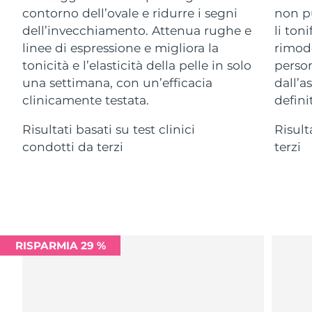
Advanced pore care essentials
For healthy hair
contorno dell’ovale e ridurre i segni
non pu
18% PAP
Israele
Consegna stimata
8/12/26
Cosmetici
Uomini
dell’invecchiamento. Attenua rughe e
li ton
linee di espressione e migliora la
rimode
Italia
Consegna stimata
8/8/26
tonicità e l’elasticità della pelle in solo
person
una settimana, con un’efficacia
dall’a
Giappone
Consegna stimata
8/11/26
clinicamente testata.
definit
Vedi tutto
Jersey
Consegna stimata
8/13/26
Risultati basati su test clinici
Risult
condotti da terzi
terzi
Kazakistan
Consegna stimata
8/10/26
APP FOREO
Kuwait
Consegna stimata
8/8/26
CHI SIAMO
Lettonia
Consegna stimata
8/8/26
Libano
RISPARMIA 29 %
Consegna stimata
8/9/26
Lituania
Consegna stimata
8/8/26
Lussemburgo
Consegna stimata
8/8/26