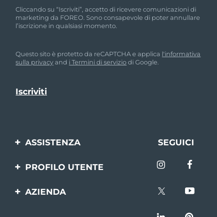
Cliccando su “Iscriviti”, accetto di ricevere comunicazioni di
marketing da FOREO. Sono consapevole di poter annullare
l’iscrizione in qualsiasi momento.
Questo sito è protetto da reCAPTCHA e applica
l'informativa
sulla privacy
and
i Termini di servizio
di Google.
ASSISTENZA
SEGUICI
Contattaci
PROFILO UTENTE
Ordini e spedizioni
Registrazione del
AZIENDA
prodotto
Garanzia e resi
FOREO
Aiuto