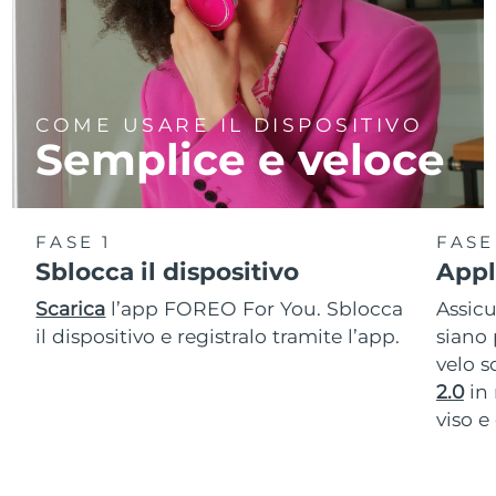
COME USARE IL DISPOSITIVO
Semplice e veloce
FASE 1
FASE
Sblocca il dispositivo
Appli
Scarica
l’app FOREO For You. Sblocca
Assic
il dispositivo e registralo tramite l’app.
siano 
velo s
2.0
in 
viso e