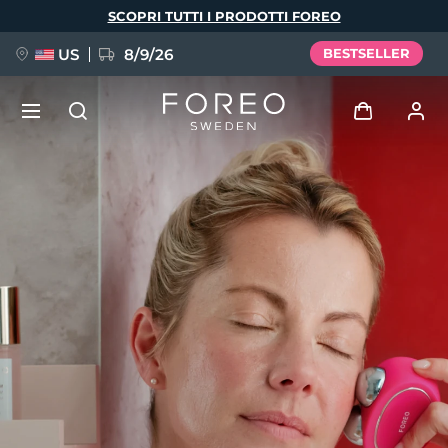
Salta
SCOPRI TUTTI I PRODOTTI FOREO
al
contenuto
principale
US
8/9/26
BESTSELLER
NUOVO
Accedi
Lingua
BREAKING NEWS
Profilo utente
English
Deutsch
Español
I miei dispositivi
FAQ™ Pure Beauty-Tech Elixir
Français
Italiano
Português
I miei ordini
Polski
Svenska
Русский
Türkçe
简体中文
繁體中文
I miei indirizzi
issa™ Teeth Whitening Set
I miei abbonamenti