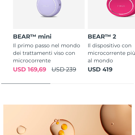
Turchia
Consegna stimata
8/9/26
Emirati Arabi Uniti
Consegna stimata
8/9/26
Regno Unito
Consegna stimata
8/8/26
BEAR™ mini
BEAR™ 2
Il primo passo nel mondo
Il dispositivo con
Stati Uniti
Consegna stimata
8/9/26
dei trattamenti viso con
microcorrente pi
microcorrente
al mondo
Uzbekistan
Consegna stimata
8/13/26
USD 169,69
USD 239
USD 419
Vietnam
Consegna stimata
8/14/26