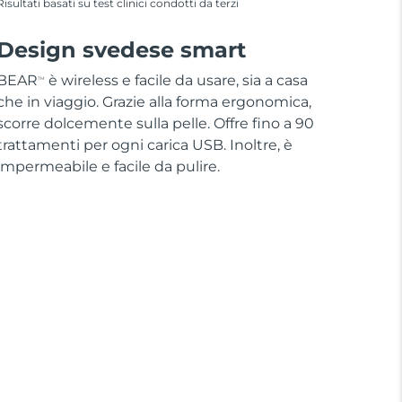
Risultati basati su test clinici condotti da terzi
Design svedese smart
BEAR
è wireless e facile da usare, sia a casa
TM
che in viaggio. Grazie alla forma ergonomica,
scorre dolcemente sulla pelle. Offre fino a 90
trattamenti per ogni carica USB. Inoltre, è
impermeabile e facile da pulire.