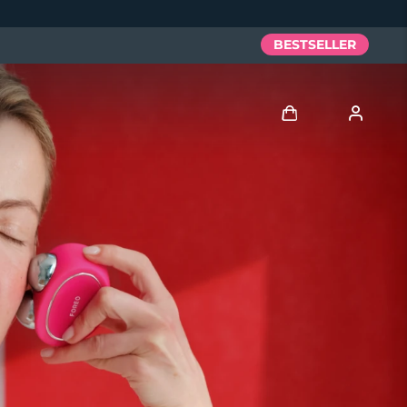
BESTSELLER
Accedi
Profilo utente
I miei dispositivi
I miei ordini
I miei indirizzi
I miei abbonamenti