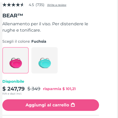
4.5
(735)
Write a review
4.5
out
BEAR™
of
5
stars,
Allenamento per il viso. Per distendere le
average
rughe e tonificare.
rating
value.
Read
Scegli il colore:
Fuchsia
735
Reviews.
Same
page
link.
Disponibile
$ 247,79
$ 349
risparmia
$ 101,21
IVA e dazi incl.
Aggiungi al carrello