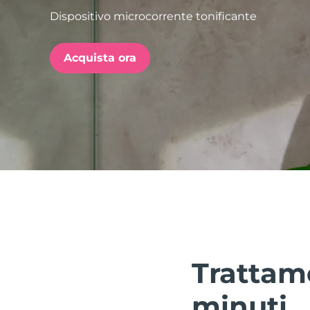
Dispositivo microcorrente tonificante
issa™ Teeth Whitening Set
Acquista ora
FAQ™ Dual LED Panel
POPOLARE
Offerte speciali
Bestseller
Trattame
minuti.