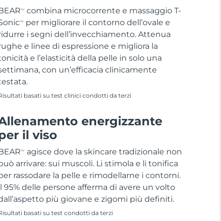
BEAR
combina microcorrente e massaggio T-
TM
Sonic
per migliorare il contorno dell’ovale e
TM
ridurre i segni dell’invecchiamento. Attenua
rughe e linee di espressione e migliora la
tonicità e l’elasticità della pelle in solo una
settimana, con un’efficacia clinicamente
testata.
Risultati basati su test clinici condotti da terzi
Allenamento energizzante
per il viso
BEAR
agisce dove la skincare tradizionale non
TM
può arrivare: sui muscoli. Li stimola e li tonifica
per rassodare la pelle e rimodellarne i contorni.
il 95% delle persone afferma di avere un volto
dall’aspetto più giovane e zigomi più definiti.
Risultati basati su test condotti da terzi