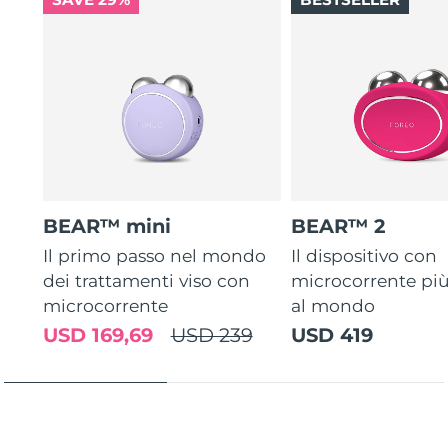
Turchia
Consegna stimata
8/11/26
Emirati Arabi Uniti
Consegna stimata
8/11/26
Regno Unito
Consegna stimata
8/10/26
Stati Uniti
Consegna stimata
8/11/26
Uzbekistan
Consegna stimata
8/15/26
BEAR™ mini
BEAR™ 2
Vietnam
Consegna stimata
8/16/26
Il primo passo nel mondo
Il dispositivo con
dei trattamenti viso con
microcorrente pi
microcorrente
al mondo
USD 169,69
USD 239
USD 419