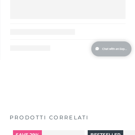
Slovacchia
Consegna stimata
8/10/26
Slovenia
Consegna stimata
8/10/26
Sudafrica
Consegna stimata
8/18/26
Corea del Sud
Consegna stimata
8/12/26
Spagna
Consegna stimata
8/10/26
Svezia
Consegna stimata
8/10/26
Svizzera
Consegna stimata
8/10/26
Taiwan
Consegna stimata
8/15/26
PRODOTTI CORRELATI
Thailandia
Consegna stimata
8/14/26
SAVE 29%
BESTSELLER