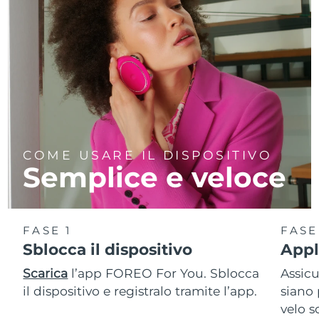
COME USARE IL DISPOSITIVO
Semplice e veloce
FASE 1
FASE
Sblocca il dispositivo
Appli
Scarica
l’app FOREO For You. Sblocca
Assic
il dispositivo e registralo tramite l’app.
siano 
velo s