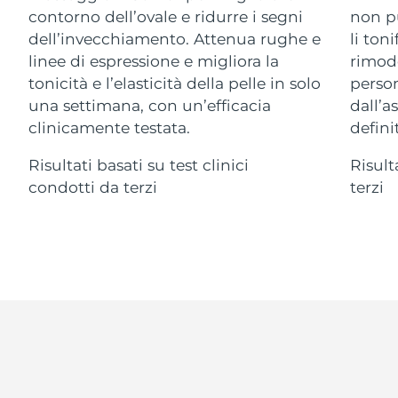
Advanced pore care essentials
For healthy hair
contorno dell’ovale e ridurre i segni
non pu
18% PAP
Israele
Consegna stimata
8/14/26
Cosmetici
Uomini
dell’invecchiamento. Attenua rughe e
li ton
linee di espressione e migliora la
rimode
Italia
Consegna stimata
8/10/26
tonicità e l’elasticità della pelle in solo
person
una settimana, con un’efficacia
dall’a
Giappone
Consegna stimata
8/13/26
clinicamente testata.
definit
Vedi tutto
Jersey
Consegna stimata
8/15/26
Risultati basati su test clinici
Risult
condotti da terzi
terzi
Kazakistan
Consegna stimata
8/12/26
APP FOREO
Kuwait
Consegna stimata
8/10/26
CHI SIAMO
Lettonia
Consegna stimata
8/10/26
Libano
Consegna stimata
8/11/26
Lituania
Consegna stimata
8/10/26
Lussemburgo
Consegna stimata
8/10/26