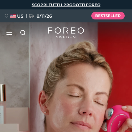
Salta
SCOPRI TUTTI I PRODOTTI FOREO
al
contenuto
principale
US
8/11/26
BESTSELLER
NUOVO
Lingua
BREAKING NEWS
English
Deutsch
Español
FAQ™ Pure Beauty-Tech Elixir
Français
Italiano
Português
Polski
Svenska
Русский
Türkçe
简体中文
繁體中文
issa™ Teeth Whitening Set