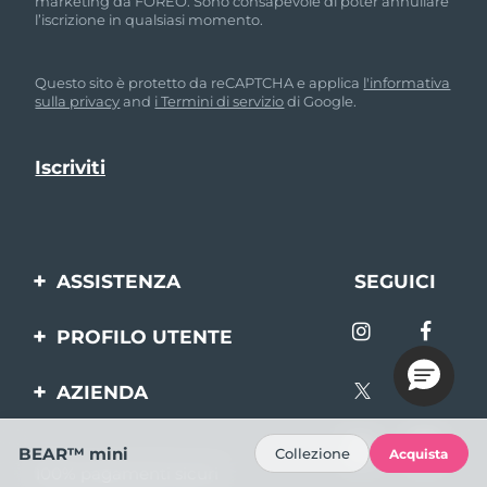
marketing da FOREO. Sono consapevole di poter annullare
l’iscrizione in qualsiasi momento.
Questo sito è protetto da reCAPTCHA e applica
l'informativa
sulla privacy
and
i Termini di servizio
di Google.
ASSISTENZA
SEGUICI
Contattaci
PROFILO UTENTE
Ordini e spedizioni
Registrazione del
AZIENDA
prodotto
Garanzia e resi
FOREO
Aiuto
FAQ
BEAR™ mini
Collezione
Acquista
100% pagamenti sicuri
Affiliazione