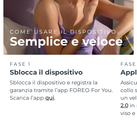
COME USARE IL DISPOSITIVO
Semplice e veloce
FASE 1
FASE
Sblocca il dispositivo
Appli
Sblocca il dispositivo e registra la
Assic
garanzia tramite l’app FOREO For You.
collo 
Scarica l’app
qui
.
un vel
2.0
in 
viso e