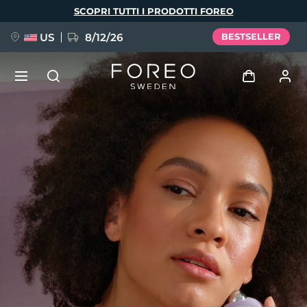
Salta
SCOPRI TUTTI I PRODOTTI FOREO
al
contenuto
principale
US
8/12/26
BESTSELLER
NUOVO
Accedi
Lingua
BREAKING NEWS
Profilo utente
English
Deutsch
Español
I miei dispositivi
FAQ™ Pure Beauty-Tech Elixir
Français
Italiano
Português
I miei ordini
Polski
Svenska
Русский
Türkçe
简体中文
繁體中文
I miei indirizzi
issa™ Teeth Whitening Set
I miei abbonamenti