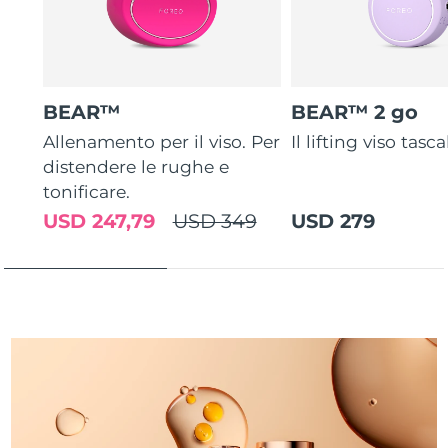
Turchia
Consegna stimata
8/12/26
Emirati Arabi Uniti
Consegna stimata
8/12/26
BEAR™
BEAR™ 2 go
Regno Unito
Consegna stimata
8/11/26
Allenamento per il viso. Per
Il lifting viso tasca
Stati Uniti
Consegna stimata
8/12/26
distendere le rughe e
tonificare.
Uzbekistan
Consegna stimata
8/16/26
USD 247,79
USD 349
USD 279
Vietnam
Consegna stimata
8/17/26