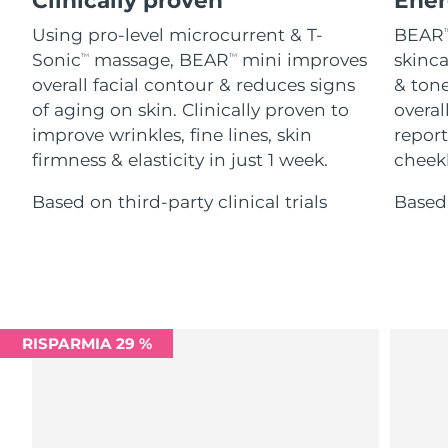
Advanced pore care essentials
For healthy hair
18% PAP
Israele
Consegna stimata
8/15/26
Cosmetici
Uomini
Using pro-level microcurrent & T-
BEAR
T
Sonic
massage, BEAR
mini improves
skinca
TM
TM
Italia
Consegna stimata
8/11/26
overall facial contour & reduces signs
& tone
of aging on skin. Clinically proven to
overal
Giappone
Consegna stimata
8/14/26
improve wrinkles, fine lines, skin
report
Vedi tutto
firmness & elasticity in just 1 week.
cheek
Jersey
Consegna stimata
8/16/26
Based on third-party clinical trials
Based 
Kazakistan
Consegna stimata
8/13/26
APP FOREO
Kuwait
Consegna stimata
8/11/26
CHI SIAMO
Lettonia
Consegna stimata
8/11/26
RISPARMIA 29 %
Libano
Consegna stimata
8/12/26
Lituania
Consegna stimata
8/11/26
Lussemburgo
Consegna stimata
8/11/26