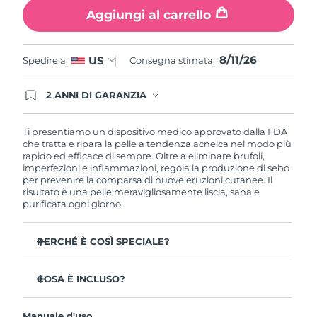
Aggiungi al carrello
Filippine
Consegna stimata
8/13/26
Polonia
Consegna stimata
8/11/26
8/11/26
US
Spedire a:
Consegna stimata:
Portogallo
Consegna stimata
8/10/26
2 ANNI DI GARANZIA
Gli ordini registrati oggi avranno una copertura
Portorico
Consegna stimata
8/12/26
completa della garanzia FOREO. Questo significa
che, in caso di difetti nei primi 2 anni dalla data di
Ti presentiamo un dispositivo medico approvato dalla FDA
acquisto, FOREO sostituirà il tuo prodotto
che tratta e ripara la pelle a tendenza acneica nel modo più
Qatar
Consegna stimata
8/11/26
gratuitamente.
rapido ed efficace di sempre. Oltre a eliminare brufoli,
imperfezioni e infiammazioni, regola la produzione di sebo
Riunione
per prevenire la comparsa di nuove eruzioni cutanee. Il
Consegna stimata
8/15/26
risultato è una pelle meravigliosamente liscia, sana e
purificata ogni giorno.
Romania
Consegna stimata
8/10/26
PERCHÉ È COSÌ SPECIALE?
Russia
Consegna stimata
8/18/26
3 persone su 4 notano risultati visibili sin dal primo
utilizzo.
COSA È INCLUSO?
Arabia Saudita
Consegna stimata
8/11/26
Il 100% delle persone afferma di avere una pelle più
ESPADA™ 2
pura.
Singapore
Consegna stimata
8/12/26
Manuale d'uso