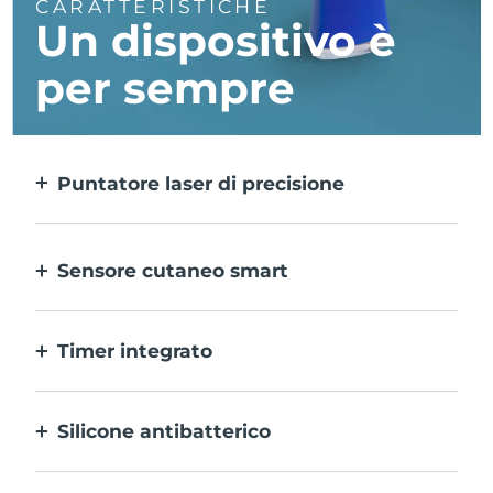
CARATTERISTICHE
Un dispositivo è
per sempre
Puntatore laser di precisione
Tratta in modo mirato le singole
imperfezioni con precisione estrema.
Sensore cutaneo smart
Per una sicurezza ottimale, la luce LED blu
si attiva solo quando l’area di trattamento
Timer integrato
del dispositivo è a contatto con la pelle.
Lampeggia ogni 30 secondi per invitarti a
passare all’imperfezione successiva.
Silicone antibatterico
100% impermeabile e non poroso per
impedire l’accumulo e la diffusione dei