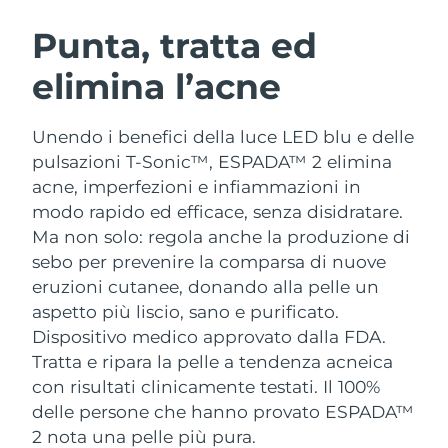
ROUTINE BEAUTY SVEDESI
Austria
Consegna stimata
8/10/26
Punta, tratta ed
elimina l’acne
Bahrein
Consegna stimata
8/11/26
Detersione viso
Lifting viso
Belgio
Consegna stimata
8/10/26
Unendo i benefici della luce LED blu e delle
LUNA™ 4 pacchetto
BEAR™ 2 pacchetto
pulsazioni T-Sonic™, ESPADA™ 2 elimina
Bermuda
Consegna stimata
8/16/26
Anti-aging massage
Microcurrent toning
acne, imperfezioni e infiammazioni in
modo rapido ed efficace, senza disidratare.
Bosnia ed
Consegna stimata
8/13/26
Ma non solo: regola anche la produzione di
Idratazione
Igiene orale
Erzegovina
LUNA™ 4 Plus
BEAR™ 2 go
sebo per prevenire la comparsa di nuove
UFO™ 3 pacchetto
issa™ 4
Massage, LED heating
Microcurrent toning on-the-go
eruzioni cutanee, donando alla pelle un
Brunei
Consegna stimata
8/15/26
TRATTAMENTI ANTI-AGE FAQ™
Deep facial hydration
Hybrid silicone sonic toothbrush
aspetto più liscio, sano e purificato.
Bulgaria
Dispositivo medico approvato dalla FDA.
Consegna stimata
8/10/26
NEW
LUNA™ 4 Men
BEAR™ 2 eyes & lips
Tratta e ripara la pelle a tendenza acneica
UFO™ 3 LED
issa™ 4 plus
Canada
For men, anti-aging massage
Microcurrent line smoothing device
Consegna stimata
8/14/26
con risultati clinicamente testati. Il 100%
Near-infrared and red light therapy
Smart hybrid silicone sonic toothbrush
delle persone che hanno provato ESPADA™
device
Anti-age
Trattamenti LED
Cile
Consegna stimata
8/14/26
2 nota una pelle più pura.