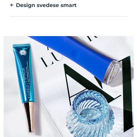
Design svedese smart
batteri.
Liscio e vellutato per agire sulle pelli
sensibili con la massima delicatezza.
Ricaricabile tramite USB.