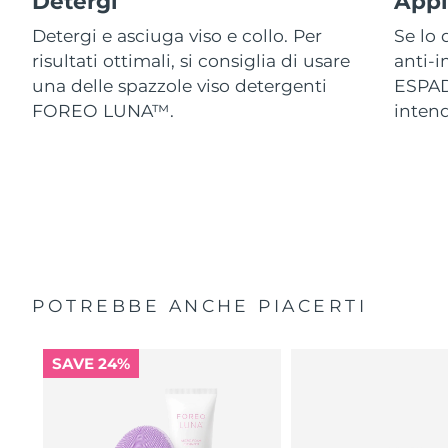
Detergi
Appl
Detergi e asciuga viso e collo. Per
Se lo 
risultati ottimali, si consiglia di usare
anti-
una delle spazzole viso detergenti
ESPAD
FOREO LUNA™.
intend
POTREBBE ANCHE PIACERTI
SAVE 24%