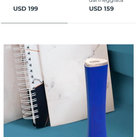
Turchia
Consegna stimata
8/11/26
USD 199
USD 159
Emirati Arabi Uniti
Consegna stimata
8/11/26
Regno Unito
Consegna stimata
8/10/26
Stati Uniti
Consegna stimata
8/11/26
Uzbekistan
Consegna stimata
8/15/26
Vietnam
Consegna stimata
8/16/26