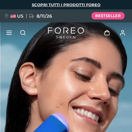
Salta
SCOPRI TUTTI I PRODOTTI FOREO
al
contenuto
principale
US
8/11/26
BESTSELLER
NUOVO
Accedi
Lingua
BREAKING NEWS
Profilo utente
English
Deutsch
Español
I miei dispositivi
FAQ™ Pure Beauty-Tech Elixir
Français
Italiano
Português
I miei ordini
Polski
Svenska
Русский
Türkçe
简体中文
繁體中文
I miei indirizzi
issa™ Teeth Whitening Set
I miei abbonamenti